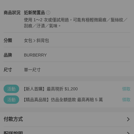
◎商品圖檔顏色因個人電腦螢幕不同有所差異，商品皆以實品為準。

BURBERRY
女包
商品狀態與細節
商品狀況
近新閒置品
下標前請詳閱【關於我
使用 1～2 次或僅試用過，可能有極輕微磨痕／髮絲紋／
刮痕／汙漬／氣味。
近新閒置品
BURBERRY
女包
分類資訊
分類
女包
斜背包
女包
/
斜背包
推薦
BURBERRY
BURBERRY
精品
推薦清單
女包
品牌介紹
品牌
BURBERRY
尺寸
單一尺寸
活動
【新人首購】最高現折 $1,200
領取
活動
【精品真品險】仿品全額退款 最高再賠 5 萬
領取
付款方式
配送說明