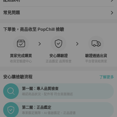
常見問題
下單後，商品收至 PopChill 檢驗
買家完成購買
安心購驗證
驗證通過出貨
收貨至驗證中心
正品鑑定 品質檢查
平台發貨給買家
安心購檢驗流程
了解更多
PopChill拍拍圈正品驗證、安心購檢驗流程介紹
第一關：專人品質檢查
確認商品狀況、配件等 符合頁面描述
第二關：正品鑑定
專業鑑定團隊、AI 儀器鑑定、正品證書