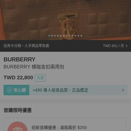
信用卡分期・入手精品零負擔
TWD 841
/ 月
BURBERRY
BURBERRY 橘咖金扣兩用包
TWD 22,800
免運
安心購
+499 專人檢查品質、正品鑑定
首購限時優惠
迎新首購優惠 - 滿兩萬折 $250