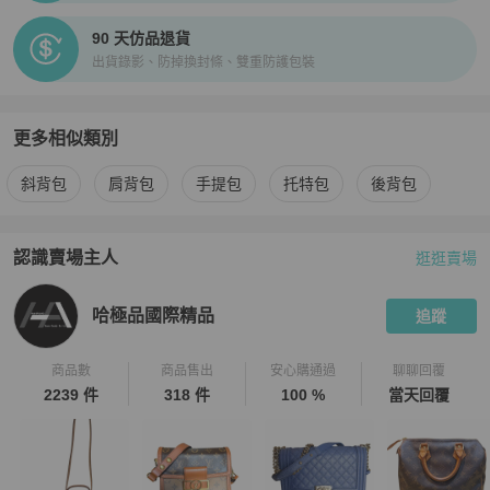
90 天仿品退貨
出貨錄影、防掉換封條、雙重防護包裝
更多相似類別
更多
BURBERRY
女包
相似商品推薦
斜背包
肩背包
手提包
托特包
後背包
認識賣場主人
逛逛賣場
PopChill 拍拍圈嚴選賣家
哈極品國際精品
介紹
哈極品國際精品
追蹤
商品數
商品售出
安心購通過
聊聊回覆
2239 件
318 件
100 %
當天回覆