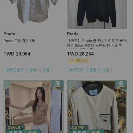
Prada
Prada
Prada 白色恤衫 S碼
【准新】 Prada 普拉达 针织毛衣 长袖
外套 50码 竖条纹 三角标 拉链 山羊驼
毛新羊毛混纺 黑色 尺码：50码 数
TWD 16,964
TWD 26,254
据：衣长72 胸围132 肩宽57 成色：
准新 编号：b736 工价：12091
現折 800
近新閒置品
香港
免運
狀況良好
香港
免運