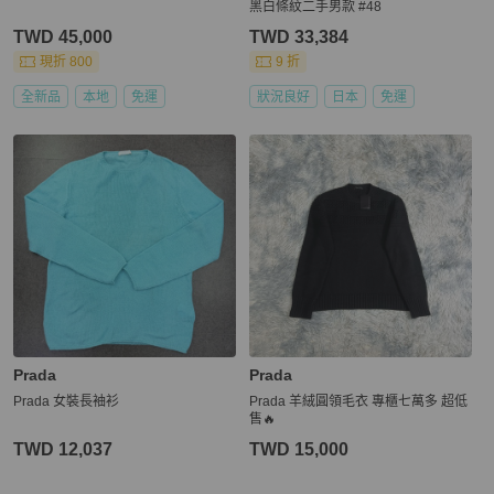
黑白條紋二手男款 #48
TWD 45,000
TWD 33,384
現折 800
9 折
全新品
本地
免運
狀況良好
日本
免運
Prada
Prada
Prada 女裝長袖衫
Prada 羊絨圓領毛衣 專櫃七萬多 超低
售🔥
TWD 12,037
TWD 15,000