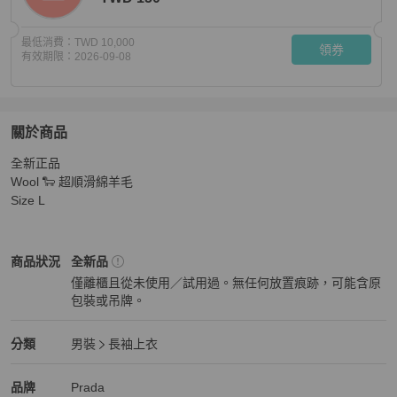
最低消費：
TWD 10,000
領券
有效期限：
2026-09-08
關於商品
關於
全新正品

Prada 👍🏻 Wool 🐑 超順滑綿羊毛 100%Real正貨，100%New
Wool 🐑 超順滑綿羊毛 

Size L
Prada
男裝
商品狀態與細節
商品狀況
全新品
僅離櫃且從未使用／試用過。無任何放置痕跡，可能含原
包裝或吊牌。
全新品
Prada
男裝
分類資訊
分類
男裝
長袖上衣
男裝
/
長袖上衣
推薦
Prada
Prada
精品
推薦清單
男裝
品牌介紹
品牌
Prada