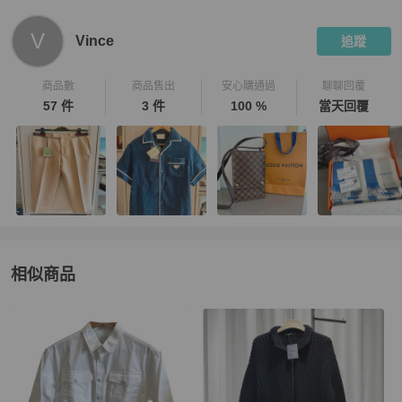
PopChill 拍拍圈嚴選賣家
Vince
介紹
V
Vince
追蹤
商品數
商品售出
安心購通過
聊聊回覆
57 件
3 件
100 %
當天回覆
相似商品
更多相似
Prada
男裝
推薦精品