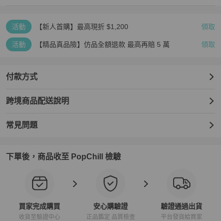
活動
【新人首購】最高現折 $1,200
領取
活動
【精品真品險】仿品全額退款 最高再賠 5 萬
領取
付款方式
跨境商品配送說明
常見問題
下單後，商品收至 PopChill 檢驗
買家完成購買
安心購驗證
驗證通過出貨
收貨至驗證中心
正品鑑定 品質檢查
平台發貨給買家