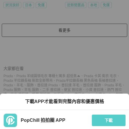
狀況良好
日本
免運
近新閒置品
本地
免運
看更多
大家都在看
Prada
、
Prada 羊絨圓領毛衣 專櫃七萬多 超低售🔥
、
Prada 卡其 衛衣 毛衣
、
Prada 半拉鍊長袖 新款全新帶吊
、
Prada半拉鍊長袖 黑色長袖 長袖
普拉達
、
Prada
、
羊毛
、
服飾
、
普拉達 Prada
、
普拉達 羊毛
、
普拉達 服飾
、
Prada 羊毛
、
Prada 服飾
、
羊毛 服飾
、
二手 普拉達
、
便宜 普拉達
、
小資 普拉達
、
熱門 普拉
達
、
中古 普拉達
、
推薦 普拉達
、
二手 Prada
、
便宜 Prada
、
小資 Prada
、
熱門
Prada
、
中古 Prada
、
推薦 Prada
、
二手 服飾
、
便宜 服飾
、
小資 服飾
、
熱門 服
下載APP才能看到完整內容和優惠價格
飾
、
中古 服飾
、
推薦 服飾
PopChill 拍拍圈 APP
下載