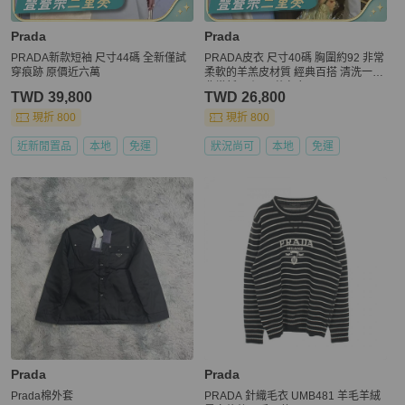
Prada
Prada
PRADA新款短袖 尺寸44碼 全新僅試
PRADA皮衣 尺寸40碼 胸圍約92 非常
穿痕跡 原價近六萬
柔軟的羊羔皮材質 經典百搭 清洗一下
非常新 原價15萬左右
TWD 39,800
TWD 26,800
現折 800
現折 800
近新閒置品
本地
免運
狀況尚可
本地
免運
Prada
Prada
Prada棉外套
PRADA 針織毛衣 UMB481 羊毛羊絨