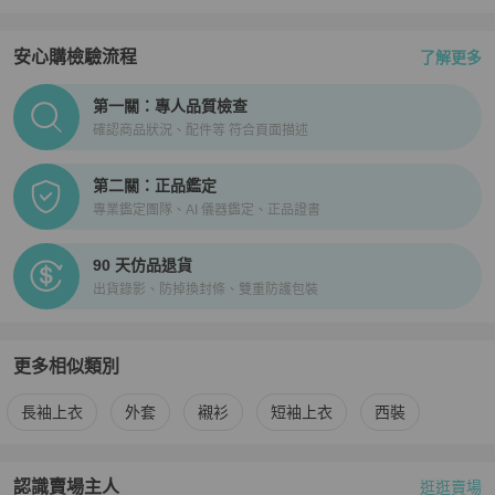
安心購檢驗流程
了解更多
PopChill拍拍圈正品驗證、安心購檢驗流程介紹
第一關：專人品質檢查
確認商品狀況、配件等 符合頁面描述
第二關：正品鑑定
專業鑑定團隊、AI 儀器鑑定、正品證書
90 天仿品退貨
出貨錄影、防掉換封條、雙重防護包裝
更多相似類別
更多
Prada
男裝
相似商品推薦
長袖上衣
外套
襯衫
短袖上衣
西裝
認識賣場主人
逛逛賣場