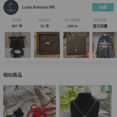
Luxe Avenue HK
追蹤
商品數
商品售出
安心購通過
聊聊回覆
387 件
10 件
100 %
當天回覆
相似商品
更多相似
Chrome Hearts
女士配件
推薦精品