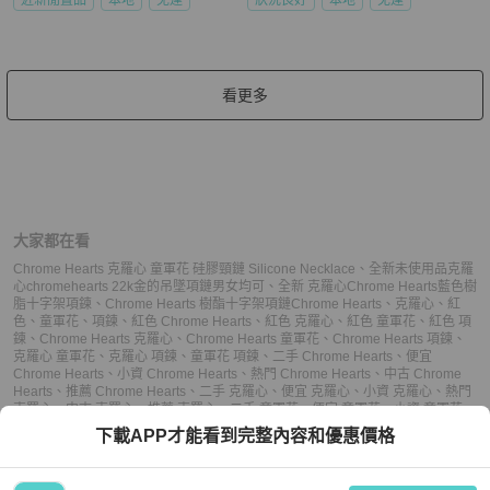
看更多
大家都在看
Chrome Hearts 克羅心 童軍花 硅膠頸鏈 Silicone Necklace
、
全新未使用品克羅
心chromehearts 22k金的吊墜項鏈男女均可
、
全新 克羅心Chrome Hearts藍色樹
脂十字架項鍊
、
Chrome Hearts 樹酯十字架項鏈
Chrome Hearts
、
克羅心
、
紅
色
、
童軍花
、
項鍊
、
紅色 Chrome Hearts
、
紅色 克羅心
、
紅色 童軍花
、
紅色 項
鍊
、
Chrome Hearts 克羅心
、
Chrome Hearts 童軍花
、
Chrome Hearts 項鍊
、
克羅心 童軍花
、
克羅心 項鍊
、
童軍花 項鍊
、
二手 Chrome Hearts
、
便宜
Chrome Hearts
、
小資 Chrome Hearts
、
熱門 Chrome Hearts
、
中古 Chrome
Hearts
、
推薦 Chrome Hearts
、
二手 克羅心
、
便宜 克羅心
、
小資 克羅心
、
熱門
克羅心
、
中古 克羅心
、
推薦 克羅心
、
二手 童軍花
、
便宜 童軍花
、
小資 童軍花
、
熱門 童軍花
、
中古 童軍花
、
推薦 童軍花
、
二手 項鍊
、
便宜 項鍊
、
小資 項鍊
、
下載APP才能看到完整內容和優惠價格
熱門 項鍊
、
中古 項鍊
、
推薦 項鍊