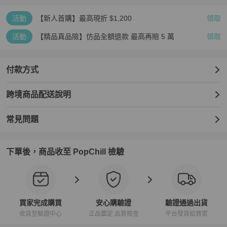
活動
【新人首購】最高現折 $1,200
領取
活動
【精品真品險】仿品全額退款 最高再賠 5 萬
領取
付款方式
跨境商品配送說明
常見問題
下單後，商品收至 PopChill 檢驗
買家完成購買
安心購驗證
驗證通過出貨
收貨至驗證中心
正品鑑定 品質檢查
平台發貨給買家