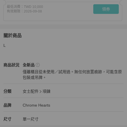
最低消費：
TWD 10,000
領券
有效期限：
2026-09-08
關於商品
關於
L
Chrome Hearts最新款Silicone童軍花Necklace 限量版 
Chrome Hearts
女士配件
商品狀態與細節
商品狀況
全新品
僅離櫃且從未使用／試用過。無任何放置痕跡，可能含原
包裝或吊牌。
全新品
Chrome Hearts
女士配件
分類資訊
分類
女士配件
項鍊
女士配件
/
項鍊
推薦
Chrome Hearts
Chrome Hearts
精品
推薦清單
女士配件
品牌介紹
品牌
Chrome Hearts
尺寸
單一尺寸