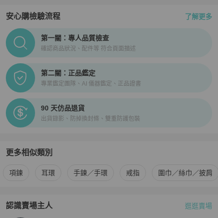
安心購檢驗流程
了解更多
PopChill拍拍圈正品驗證、安心購檢驗流程介紹
第一關：專人品質檢查
確認商品狀況、配件等 符合頁面描述
第二關：正品鑑定
專業鑑定團隊、AI 儀器鑑定、正品證書
90 天仿品退貨
出貨錄影、防掉換封條、雙重防護包裝
更多相似類別
更多
Chrome Hearts
女士配件
相似商品推薦
項鍊
耳環
手鍊／手環
戒指
圍巾／絲巾／披肩
認識賣場主人
逛逛賣場
PopChill 拍拍圈嚴選賣家
Luxe Avenue HK
介紹