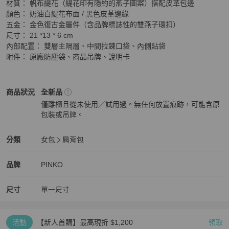
​材質： 帆布緹花（緹花印有隱約的燕子圖案）搭配皮革包邊

​顏色： 奶油白緹花布面 / 黑色皮革邊緣

​五金： 金色復古金屬件（含品牌標誌性的雙燕子環扣）

​尺寸： 21 *13 * 6 cm

​內部配置： 雙層主隔層、中間拉鍊口袋、內側貼袋

​附件： 原廠防塵袋、商品吊牌、說明卡
PINKO
女包
商品狀態與細節
商品狀況
全新品
僅離櫃且從未使用／試用過。無任何放置痕跡，可能含原
包裝或吊牌。
全新品
PINKO
女包
分類資訊
分類
女包
肩背包
女包
/
肩背包
推薦
PINKO
PINKO
精品
推薦清單
女包
品牌介紹
品牌
PINKO
尺寸
單一尺寸
活動
【新人首購】最高現折 $1,200
領取