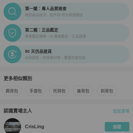
PopChill拍拍圈正品驗證、安心購檢驗流程介紹
第一關：專人品質檢查
確認商品狀況、配件等 符合頁面描述
第二關：正品鑑定
專業鑑定團隊、AI 儀器鑑定、正品證書
90 天仿品退貨
出貨錄影、防掉換封條、雙重防護包裝
更多相似類別
更多
PINKO
女包
相似商品推薦
肩背包
手提包
托特包
後背包
斜背包
認識賣場主人
逛逛賣場
PopChill 拍拍圈嚴選賣家
CrisLing
介紹
CrisLing
追蹤