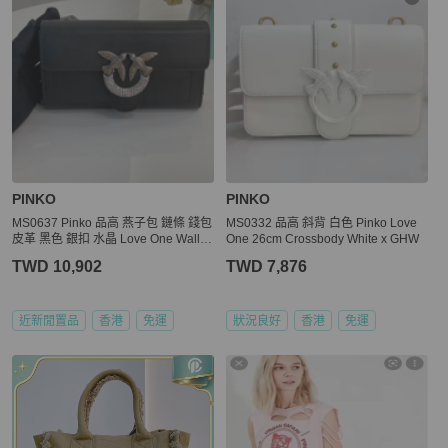
PINKO
PINKO
MS0637 Pinko 品高 燕子包 鏈條 錢包
MS0332 品高 斜背 白色 Pinko Love
皮革 黑色 銀扣 水晶 Love One Wallet
One 26cm Crossbody White x GHW
On Chain Leather and Crystal Black
TWD 10,902
TWD 7,876
x PHW
近新閒置品
香港
免運
狀況良好
香港
免運