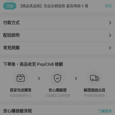
活動
【精品真品險】仿品全額退款 最高再賠 5 萬
領取
付款方式
配送說明
常見問題
下單後，商品收至 PopChill 檢驗
買家完成購買
安心購驗證
驗證通過出貨
收貨至驗證中心
正品鑑定 品質檢查
平台發貨給買家
安心購檢驗流程
了解更多