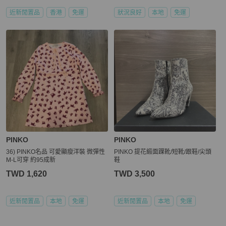
近新閒置品
香港
免運
狀況良好
本地
免運
PINKO
PINKO
36) PINKO名品 可愛顯瘦洋裝 微彈性
PINKO 提花緞面踝靴/短靴/跟鞋/尖頭
M-L可穿 約95成新
鞋
TWD 1,620
TWD 3,500
近新閒置品
本地
免運
近新閒置品
本地
免運