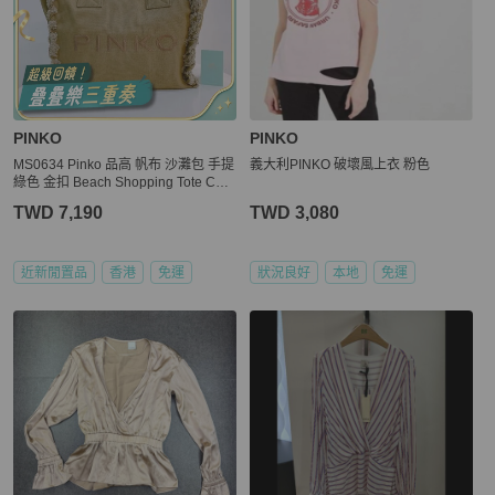
PINKO
PINKO
MS0634 Pinko 品高 帆布 沙灘包 手提
義大利PINKO 破壞風上衣 粉色
綠色 金扣 Beach Shopping Tote Can
vas Green x GHW
TWD 7,190
TWD 3,080
近新閒置品
香港
免運
狀況良好
本地
免運