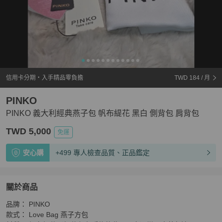
信用卡分期・入手精品零負擔
TWD 184
/ 月
PINKO
PINKO 義大利經典燕子包 帆布緹花 黑白 側背包 肩背包
TWD 5,000
免運
安心購
+499 專人檢查品質、正品鑑定
關於商品
關於
​品牌： PINKO

PINKO 義大利經典燕子包 帆布緹花 黑白 側背包 肩背包
​款式： Love Bag 燕子方包
