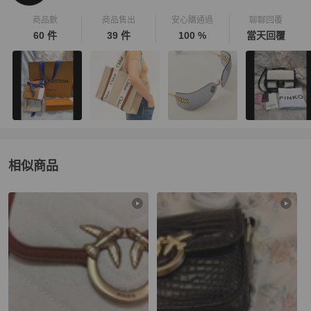
商品數
商品售出
安心購通過
聊聊回覆
60 件
39 件
100 %
當天回覆
相似商品
更多相似
PINKO
女包
推薦精品