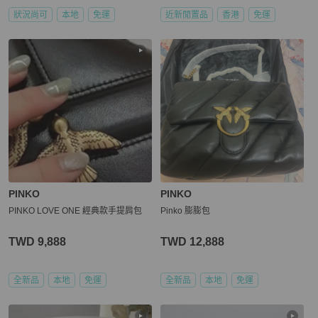
狀況尚可
本地
免運
近新閒置品
香港
免運
PINKO
PINKO
PINKO LOVE ONE 經典款手提肩包
Pinko 膨膨包
TWD 9,888
TWD 12,888
全新品
本地
免運
全新品
本地
免運