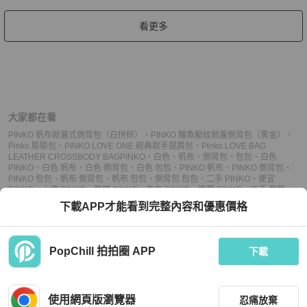
看更多
大家都在看
PINKO 帆布掀蓋式側背包（白拼棕）
、
PINKO 鱷魚壓紋掀蓋側背包（黑金）
、
Pinko 膨膨包
、
PINKO LOVE ONE 經典款手提肩包
、
Pinko LOVE BAG
LEATHER CROSSBODY BAG
PINKO
、
白色
、
帆布
、
側背包
、
包包
、
白色
PINKO
、
白色 帆布
、
白色 側背包
、
白色 包包
、
PINKO 帆布
、
PINKO 側背包
、
PINKO 包包
、
帆布 側背包
、
帆布 包包
、
側背包 包包
、
二手 PINKO
、
便宜
PINKO
、
小資 PINKO
、
熱門 PINKO
、
中古 PINKO
、
推薦 PINKO
、
二手 側背
包
、
便宜 側背包
、
小資 側背包
、
熱門 側背包
、
中古 側背包
、
推薦 側背包
、
二手
下載APP才能看到完整內容和優惠價格
包包
、
便宜 包包
、
小資 包包
、
熱門 包包
、
中古 包包
、
推薦 包包
PopChill 拍拍圈 APP
下載
上架
使用網頁版瀏覽器
忍痛放棄