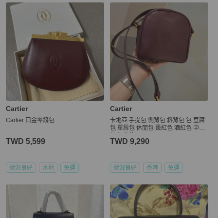
Cartier
Cartier
Cartier 口金零錢包
卡地亞 手提包 側背包 斜背包 包 豆腐
包 單肩包 休閒包 棗紅色 酒紅色 中古
包 經典款 cartier vintage bag burgun
TWD 5,599
TWD 9,290
dy
狀況良好
本地
免運
狀況良好
香港
免運