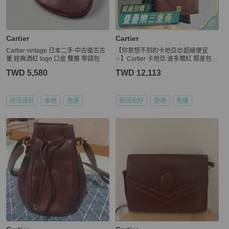
Cartier
Cartier
Cartier vintage 日本二手 中古復古古
【你意想不到的卡地亞😍超級便宜
董 經典酒紅 logo 口金 雙層 零錢包
✨】Cartier 卡地亞 波多爾紅 郵差包信
封包 中古包
TWD 5,580
TWD 12,113
狀況良好
本地
免運
狀況良好
香港
免運