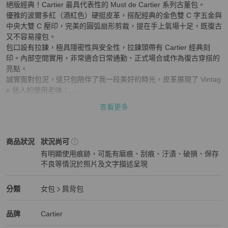
絕版經典！Cartier 最具代表性的 Must de Cartier 系列古董包。

優雅的波爾多紅（酒紅色）硬挺皮革，搭配經典的金色雙 C 字五金與
中央大雙 C 壓印，完美的圓弧扇形剪裁，提在手上氣場十足，既復古
又不容易撞包。

包口設有拉鍊，極具隱密性與安全性，拉鍊頭帶有 Cartier 經典刻
印。內部空間實用，非常適合日常通勤、正式場合或作為復古穿搭的
亮點。

誠實面對包況，這只包陪伴了我一段美好的時光，皮革展現了 Vintag
e 迷人的使用老味：

【商品描述】

查看更多
絕版經典！Cartier 最具代表性的 Must de Cartier 系列古董包。

優雅的波爾多紅（酒紅色）硬挺皮革，搭配經典的金色雙 C 字五金與
中央大雙 C 壓印，完美的圓弧扇形剪裁，提在手上氣場十足，既復古
Cartier
女包
商品狀態與細節
商品狀況
狀況尚可
又不容易撞包。

有明顯使用痕跡，可能有磨痕、刮痕、汙漬、破損、保存
包口設有拉鍊，極具隱密性與安全性，拉鍊頭帶有 Cartier 經典刻
不良等情況於照片及文字描述呈現
印。內部空間實用，非常適合日常通勤、正式場合或作為復古穿搭的
狀況尚可
亮點。

誠實面對包況，這只包陪伴了我一段美好的時光，皮革展現了 Vintag
Cartier
女包
分類資訊
分類
女包
肩背包
e 迷人的使用老味：

女包
/
肩背包
推薦
• 包身正面與側面： 有正常的指甲刮痕與生活使用痕跡，但皮革光澤
Cartier
Cartier
精品
推薦清單
女包
品牌介紹
品牌
Cartier
感依舊很好。
