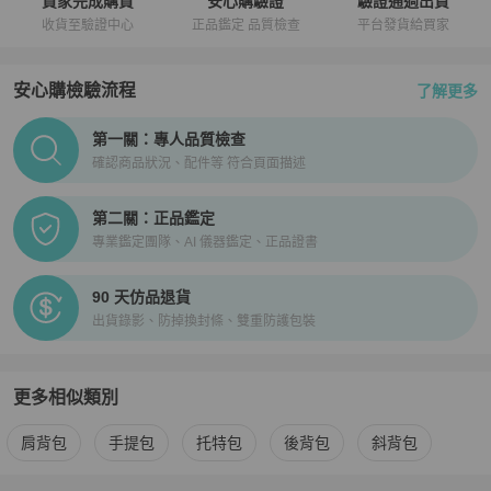
買家完成購買
安心購驗證
驗證通過出貨
收貨至驗證中心
正品鑑定 品質檢查
平台發貨給買家
安心購檢驗流程
了解更多
PopChill拍拍圈正品驗證、安心購檢驗流程介紹
第一關：專人品質檢查
確認商品狀況、配件等 符合頁面描述
第二關：正品鑑定
專業鑑定團隊、AI 儀器鑑定、正品證書
90 天仿品退貨
出貨錄影、防掉換封條、雙重防護包裝
更多相似類別
更多
Cartier
女包
相似商品推薦
肩背包
手提包
托特包
後背包
斜背包