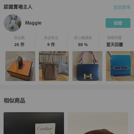
認識賣場主人
逛逛賣場
PopChill 拍拍圈嚴選賣家
Maggie
介紹
Maggie
追蹤
商品數
商品售出
安心購通過
聊聊回覆
26 件
9 件
88 %
當天回覆
相似商品
更多相似
Cartier
女包
推薦精品