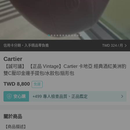
信用卡分期・入手精品零負擔
TWD 324
/ 月
Cartier
【誠可議】 【正品 Vintage】Cartier 卡地亞 經典酒紅美洲豹
雙C壓印金邊手提包/水餃包/扇形包
TWD 8,800
免運
安心購
+499 專人檢查品質、正品鑑定
關於商品
關於
【商品描述】

【誠可議】 【正品 Vintage】Cartier 卡地亞 經典