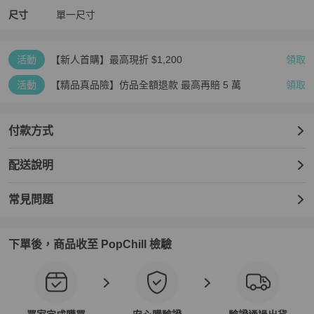
• 邊緣與包口： 包口上緣與邊角有較明顯的皮革摩擦脫色（如照片所
尺寸
單一尺寸
示），沒有嚴重的結構破損。

• 提把與五金： 提把狀態良好、穩固；金屬件有些微正常氧化與細微
刮痕，整體金色光澤依然耀眼。

活動
【新人首購】最高現折 $1,200
領取
Vintage 古董包的魅力就在於這些隨時間沉澱的歲月痕跡。如果您追
求的是完美無瑕的全新包包，這款可能不適合您；但如果您熱愛老派
活動
【精品真品險】仿品全額退款 最高再賠 5 萬
領取
浪漫、懂得欣賞古董皮革的韻味，這絕對是一顆非常值得收藏的經典
名牌包！

【商品細節】

付款方式
• 品牌：Cartier 卡地亞

• 顏色：波爾多酒紅 × 金色五金

• 材質：牛皮

配送說明
• 包況：整體約 7~7.5 成新（真實狀況皆已反映在照片中）

• 配件：單包包一只（無原本防塵袋，出貨會另用替代防塵袋妥善包
常見問題
裝）

**「內襯乾淨、無黏皮」**
下單後，商品收至 PopChill 檢驗