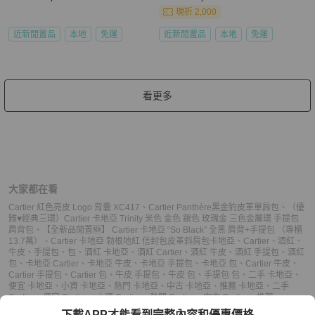
現折 2,000
近新閒置品
本地
免運
近新閒置品
本地
免運
看更多
大家都在看
Cartier 紅色亮皮 Logo 背囊 XC417
、
Cartier Panthère黑金豹皮革單肩包
、
（優
雅♥️經典三環）Cartier 卡地亞 Trinity 米色 金色 銀色 玫瑰金 三色金屬環 手提包
肩背包
、
【全新品閒置🆕】 Cartier 卡地亞 “So Black” 全黑 肩背+手提包 （專櫃
13.7萬）
、
Cartier 卡地亞 勃根地紅 信封包皮革斜肩包
卡地亞
、
Cartier
、
酒紅
、
牛皮
、
手提包
、
包
、
酒紅 卡地亞
、
酒紅 Cartier
、
酒紅 牛皮
、
酒紅 手提包
、
酒紅
包
、
卡地亞 Cartier
、
卡地亞 牛皮
、
卡地亞 手提包
、
卡地亞 包
、
Cartier 牛皮
、
Cartier 手提包
、
Cartier 包
、
牛皮 手提包
、
牛皮 包
、
手提包 包
、
二手 卡地亞
、
便宜 卡地亞
、
小資 卡地亞
、
熱門 卡地亞
、
中古 卡地亞
、
推薦 卡地亞
、
二手
Cartier
、
便宜 Cartier
、
小資 Cartier
、
熱門 Cartier
、
中古 Cartier
、
推薦
Cartier
、
二手 手提包
、
便宜 手提包
、
小資 手提包
、
熱門 手提包
、
中古 手提包
、
下載APP才能看到完整內容和優惠價格