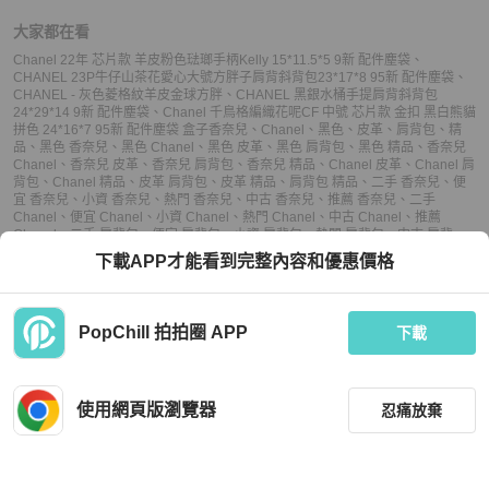
大家都在看
Chanel 22年 芯片款 羊皮粉色琺瑯手柄Kelly 15*11.5*5 9新 配件塵袋
、
CHANEL 23P牛仔山茶花愛心大號方胖子肩背斜背包23*17*8 95新 配件塵袋
、
CHANEL - 灰色菱格紋羊皮金球方胖
、
CHANEL 黑銀水桶手提肩背斜背包
24*29*14 9新 配件塵袋
、
Chanel 千鳥格編織花呢CF 中號 芯片款 金扣 黑白熊貓
拼色 24*16*7 95新 配件塵袋 盒子
香奈兒
、
Chanel
、
黑色
、
皮革
、
肩背包
、
精
品
、
黑色 香奈兒
、
黑色 Chanel
、
黑色 皮革
、
黑色 肩背包
、
黑色 精品
、
香奈兒
Chanel
、
香奈兒 皮革
、
香奈兒 肩背包
、
香奈兒 精品
、
Chanel 皮革
、
Chanel 肩
背包
、
Chanel 精品
、
皮革 肩背包
、
皮革 精品
、
肩背包 精品
、
二手 香奈兒
、
便
宜 香奈兒
、
小資 香奈兒
、
熱門 香奈兒
、
中古 香奈兒
、
推薦 香奈兒
、
二手
Chanel
、
便宜 Chanel
、
小資 Chanel
、
熱門 Chanel
、
中古 Chanel
、
推薦
Chanel
、
二手 肩背包
、
便宜 肩背包
、
小資 肩背包
、
熱門 肩背包
、
中古 肩背
包
、
推薦 肩背包
、
二手 精品
、
便宜 精品
、
小資 精品
、
熱門 精品
、
中古 精品
、
下載APP才能看到完整內容和優惠價格
推薦 精品
PopChill 拍拍圈 APP
下載
上架
使用網頁版瀏覽器
忍痛放棄
已售出