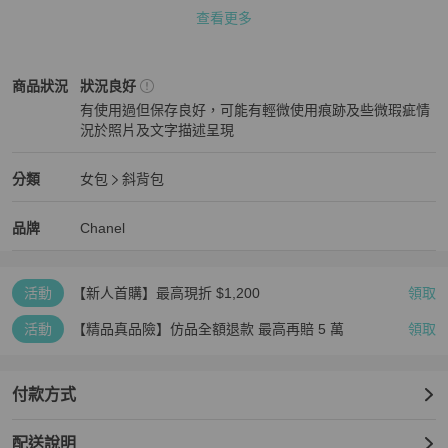
查看更多
📌 下單前請務必確認：

✔ 商品是否仍有庫存

✔ 尺寸是否合適

Chanel
女包
商品狀態與細節
商品狀況
狀況良好
再次感謝您的配合與體諒 🙏

有使用過但保存良好，可能有輕微使用痕跡及些微瑕疵情
況於照片及文字描述呈現
💳 支援 零卡分期付款，歡迎隨時私訊洽詢！

狀況良好
⚠️ 注意事項：二手商品售出後恕不接受退換貨，敬請理解。
Chanel
女包
分類資訊
分類
女包
斜背包
女包
/
斜背包
推薦
Chanel
Chanel
精品
推薦清單
女包
品牌介紹
品牌
Chanel
活動
【新人首購】最高現折 $1,200
領取
活動
【精品真品險】仿品全額退款 最高再賠 5 萬
領取
付款方式
配送說明