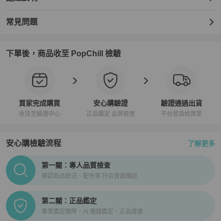
常見問題
下單後，商品收至 PopChill 檢驗
買家完成購買
安心購驗證
驗證通過出貨
收貨至驗證中心
正品鑑定 品質檢查
平台發貨給買家
安心購檢驗流程
了解更多
PopChill拍拍圈正品驗證、安心購檢驗流程介紹
第一關：專人品質檢查
確認商品狀況、配件等 符合頁面描述
第二關：正品鑑定
專業鑑定團隊、AI 儀器鑑定、正品證書