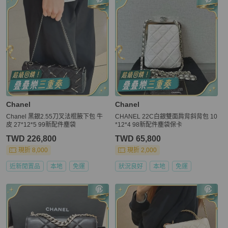
Chanel
Chanel
Chanel 黑銀2.55刀叉法棍腋下包 牛
CHANEL 22C白銀雙面肩背斜背包 10
皮 27*12*5 99新配件塵袋
*12*4 98新配件塵袋保卡
TWD 226,800
TWD 65,800
現折 8,000
現折 2,000
近新閒置品
本地
免運
狀況良好
本地
免運