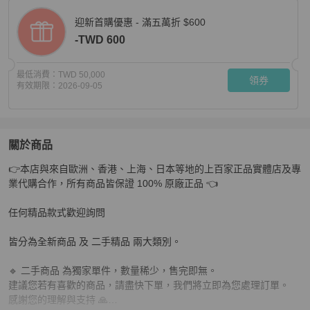
迎新首購優惠 - 滿五萬折 $600
-TWD 600
最低消費：
TWD 50,000
領券
有效期限：
2026-09-05
關於商品
關於
👉本店與來自歐洲、香港、上海、日本等地的上百家正品實體店及專
CHANEL 黑銀菱格紋Woc 肩背斜背包 19*12*4 98新配
業代購合作，所有商品皆保證 100% 原廠正品 👈

任何精品款式歡迎詢問

皆分為全新商品 及 二手精品 兩大類別。

🔹 二手商品 為獨家單件，數量稀少，售完即無。

建議您若有喜歡的商品，請盡快下單，我們將立即為您處理訂單。

感謝您的理解與支持 🙏
