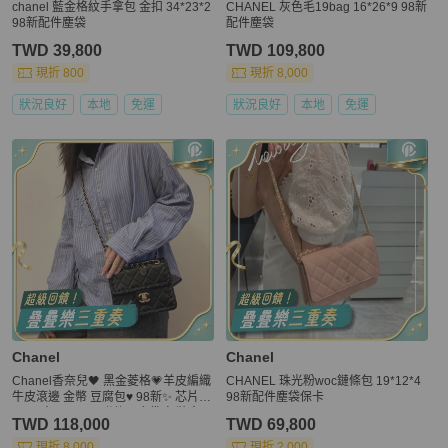
chanel 藍金格紋手拿包 金扣 34*23*2
CHANEL 灰色毛19bag 16*26*9 98新
98新配件塵袋
配件塵袋
TWD 39,800
TWD 109,800
現折 800
現折 8,000
狀況良好
本地
免運
狀況良好
本地
免運
Chanel
Chanel
Chanel香奈兒🖤 黑金菱格💗羊皮編織
CHANEL 珠光粉woc鏈條包 19*12*4
牛皮滾邊 金幣 豆腐包♥️ 98新✨ 芯片款
98新配件塵袋保卡
💕 尺寸：19×14 附件：塵袋 包裝盒
TWD 118,000
TWD 69,800
現折 8,000
現折 2,000