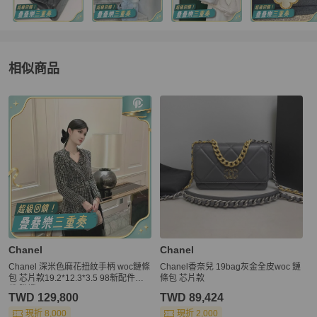
相似商品
更多相似
Chanel
女包
推薦精品
Chanel
Chanel
Chanel 深米色麻花扭紋手柄 woc鏈條
Chanel香奈兒 19bag灰金全皮woc 鏈
包 芯片款19.2*12.3*3.5 98新配件塵
條包 芯片款
袋 購證
TWD 129,800
TWD 89,424
現折 8,000
現折 2,000