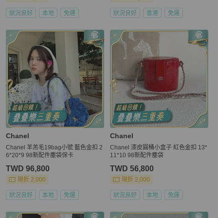
狀況良好
本地
免運
狀況良好
香港
免運
Chanel
Chanel
Chanel 羊羔毛19bag小號 藍色金扣 2
Chanel 漆皮圓桶小盒子 紅色金扣 13*
6*20*9 98新配件塵袋保卡
11*10 98新配件塵袋
TWD 96,800
TWD 56,800
現折 2,000
現折 2,000
狀況良好
本地
免運
狀況良好
本地
免運