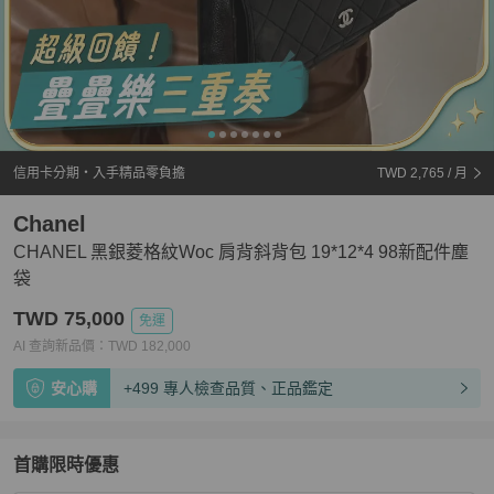
信用卡分期・入手精品零負擔
TWD 2,765
/ 月
Chanel
CHANEL 黑銀菱格紋Woc 肩背斜背包 19*12*4 98新配件塵
袋
TWD 75,000
免運
AI 查詢新品價：
TWD
182,000
安心購
+499 專人檢查品質、正品鑑定
首購限時優惠