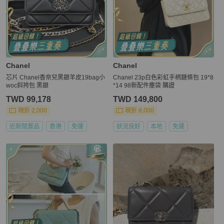
Chanel
Chanel
芯片 Chanel香奈兒黑銀羊皮19bag小
Chanel 23p白色彩虹手柄鏈條包 19*8
woc斜挎包 黑銀
*14 98新配件塵袋 購證
TWD 99,178
TWD 149,800
現折 2,000
現折 8,000
近新閒置品
香港
免運
狀況良好
本地
免運