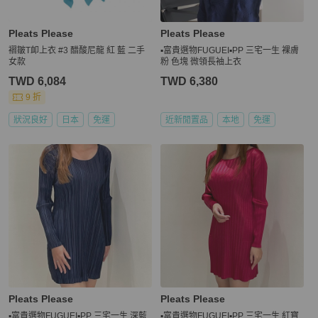
Pleats Please
Pleats Please
褶皺T卹上衣 #3 醋酸尼龍 紅 藍 二手
▪️富貴選物FUGUEI▪️PP 三宅一生 裸膚
女款
粉 色塊 微領長袖上衣
TWD 6,084
TWD 6,380
9 折
狀況良好
日本
免運
近新閒置品
本地
免運
Pleats Please
Pleats Please
▪️富貴選物FUGUEI▪️PP 三宅一生 深藍
▪️富貴選物FUGUEI▪️PP 三宅一生 紅寶