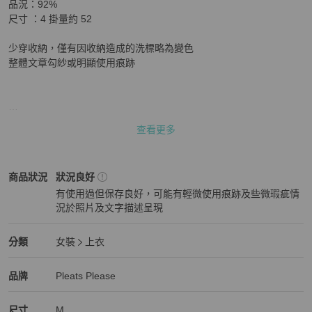
品況：92% 

尺寸 ：4 掛量約 52

少穿收納，僅有因收納造成的洗標略為變色

整體文章勾紗或明顯使用痕跡

衣服僅穿過兩三次，但由於都收納在更衣間，PP字樣標有略微變深

查看更多
衣服整體目測無明顯勾砂破損及使用感～

二手閒置美品，勿以全新完美審視。
Pleats Please
女裝
商品狀態與細節
商品狀況
狀況良好
有使用過但保存良好，可能有輕微使用痕跡及些微瑕疵情
況於照片及文字描述呈現
狀況良好
Pleats Please
女裝
分類資訊
分類
女裝
上衣
女裝
/
上衣
推薦
Pleats Please
Pleats Please
精品
推薦清單
女裝
品牌介紹
品牌
Pleats Please
尺寸
M