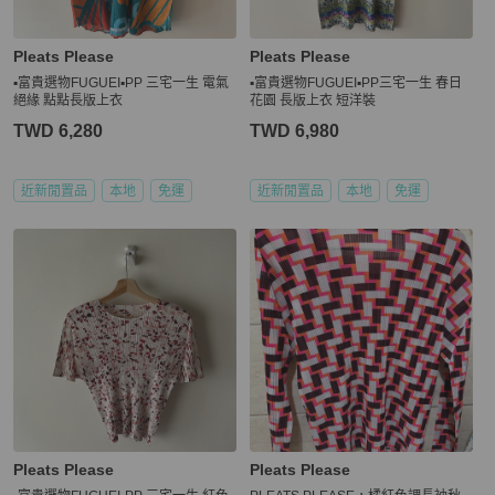
Pleats Please
Pleats Please
▪️富貴選物FUGUEI▪️PP 三宅一生 電氣
▪️富貴選物FUGUEI▪️PP三宅一生 春日
絕緣 點點長版上衣
花園 長版上衣 短洋裝
TWD 6,280
TWD 6,980
近新閒置品
本地
免運
近新閒置品
本地
免運
Pleats Please
Pleats Please