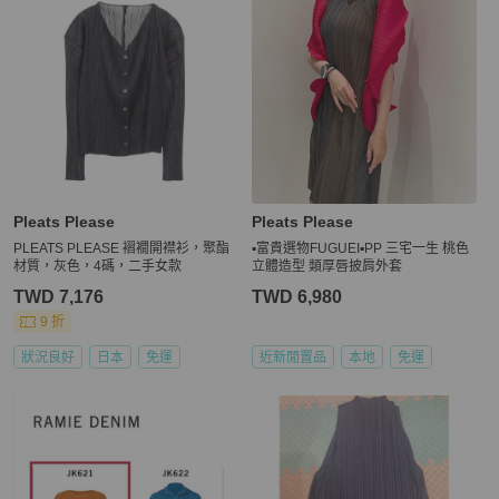
Pleats Please
Pleats Please
PLEATS PLEASE 褶襉開襟衫，聚酯
▪️富貴選物FUGUEI▪️PP 三宅一生 桃色
材質，灰色，4碼，二手女款
立體造型 類厚唇披肩外套
TWD 7,176
TWD 6,980
9 折
狀況良好
日本
免運
近新閒置品
本地
免運