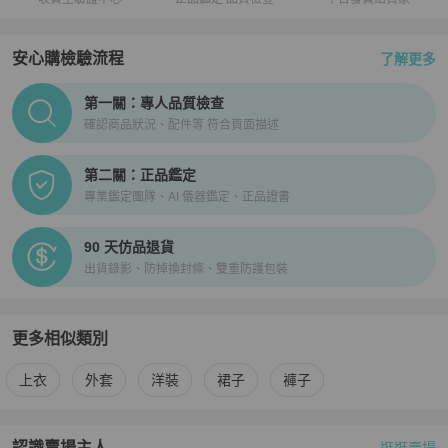
安心購檢驗流程
了解更多
PopChill拍拍圈正品驗證、安心購檢驗流程介紹
第一關：專人品質檢查
確認商品狀況、配件等 符合頁面描述
第二關：正品鑑定
專業鑑定團隊、AI 儀器鑑定、正品證書
90 天仿品退貨
出貨錄影、防掉換封條、雙重防護包裝
更多相似類別
更多
Pleats Please
女裝
相似商品推薦
上衣
外套
洋裝
裙子
褲子
認識賣場主人