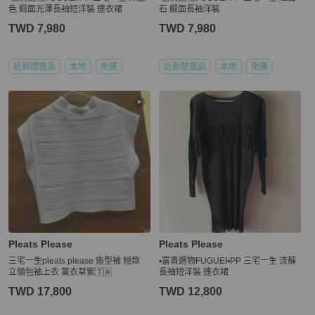
色 緞面光澤長袖短洋裝 連衣裙
石 緞面長袖洋裝
TWD 7,980
TWD 7,980
近新閒置品
本地
免運
近新閒置品
本地
免運
Pleats Please
Pleats Please
三宅一生pleats please 造型袖 短款
▪️富貴選物FUGUEI▪️PP 三宅一生 流蘇
立領包袖上衣 薰衣草紫🇹🇼
長袖短洋裝 連衣裙
TWD 17,800
TWD 12,800