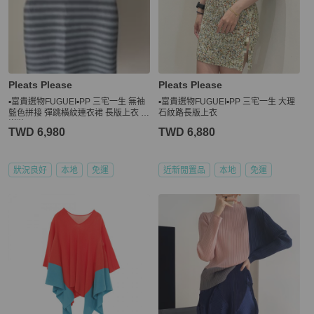
Pleats Please
Pleats Please
▪️富貴選物FUGUEI▪️PP 三宅一生 無袖
▪️富貴選物FUGUEI▪️PP 三宅一生 大理
藍色拼接 彈跳橫紋連衣裙 長版上衣 短
石紋路長版上衣
洋裝
TWD 6,980
TWD 6,880
狀況良好
本地
免運
近新閒置品
本地
免運