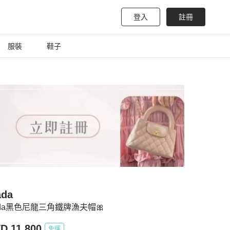
登入
註冊
服裝
鞋子
ada
ada黑色尼龍三角鐵牌漁夫帽🎀
D 11,800
免運