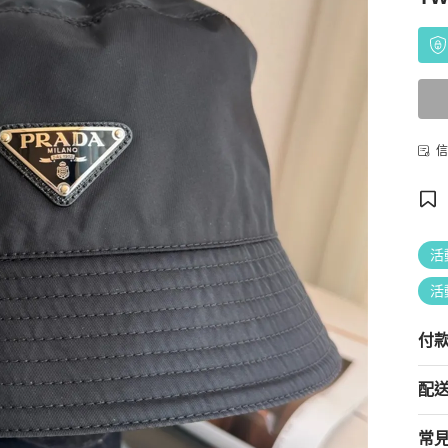
信
活
活
付
配
常