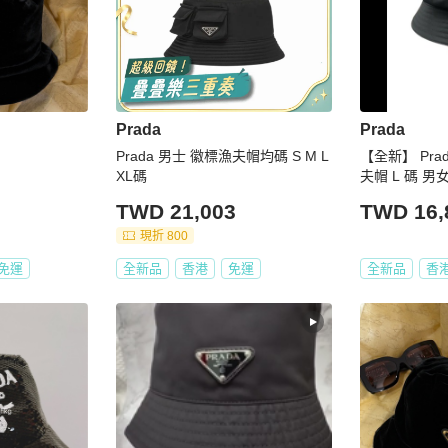
Prada
Prada
Prada 男士 徽標漁夫帽均碼 S M L
【全新】 Prad
XL碼
夫帽 L 碼 男
TWD 21,003
TWD 16,
現折 800
免運
全新品
香港
免運
全新品
香