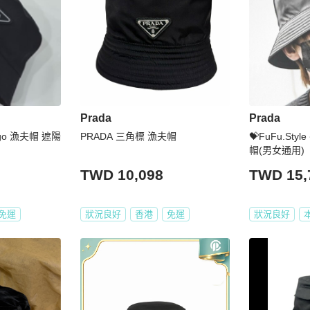
Prada
Prada
go 漁夫帽 遮陽
PRADA 三角標 漁夫帽
💝FuFu.Styl
帽(男女通用)
TWD 10,098
TWD 15,
免運
狀況良好
香港
免運
狀況良好