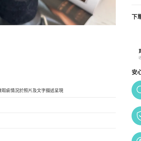
下單
買須知
安
Po
微瑕疵情況於照片及文字描述呈現