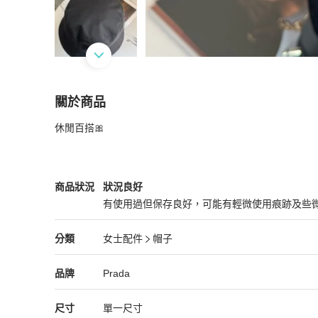
關於商品
關於
休閒百搭🎀
prada黑色尼龍三角鐵牌漁夫帽🎀
商品詳情與購
Prada
女士配件
商品狀態與細節
商品狀況
狀況良好
有使用過但保存良好，可能有輕微使用痕跡及些
狀況良好
Prada
女士配件
分類資訊
分類
女士配件
帽子
女士配件
/
帽子
推薦
Prada
Prada
精品
推薦清單
女士配件
品牌介紹
品牌
Prada
尺寸
單一尺寸