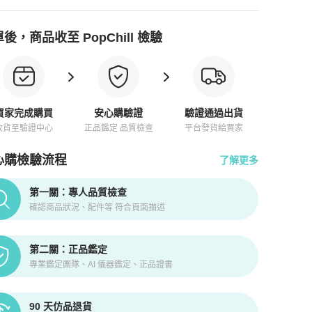
後，商品收至 PopChill 檢驗
買家完成購買
安心購驗證
驗證通過出貨
收貨至驗證中心
正品鑑定 品質檢查
平台發貨給買家
心購檢驗流程
了解更多
pChill拍拍圈正品驗證、安心購檢驗流程介紹
第一關：專人品質檢查
確認商品狀況、配件等 符合頁面描述
第二關：正品鑑定
專業鑑定團隊、AI 儀器鑑定、正品證書
90 天仿品退貨