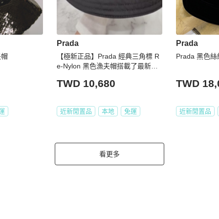
Prada
Prada
夫帽
【極新正品】Prada 經典三角標 R
Prada 黑色
e-Nylon 黑色漁夫帽搭載了最新的
Aura Blockchain Consortium（區
TWD 10,680
TWD 18,
塊鏈聯盟）NFC防偽技術
運
近新閒置品
本地
免運
近新閒置品
看更多