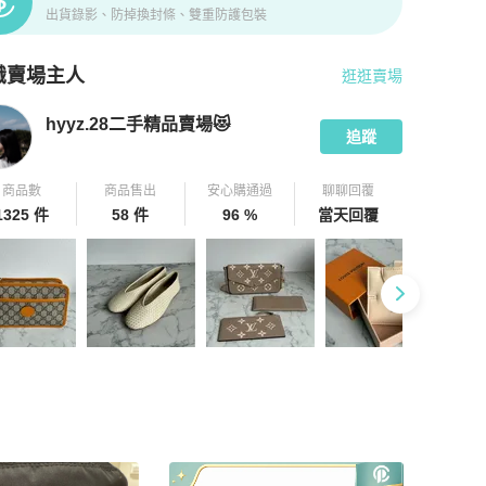
出貨錄影、防掉換封條、雙重防護包裝
識賣場主人
逛逛賣場
pChill 拍拍圈嚴選賣家
hyyz.28二手精品賣場😻
介紹
hyyz.28二手精品賣場😻
追蹤
商品數
商品售出
安心購通過
聊聊回覆
1325 件
58 件
96 %
當天回覆