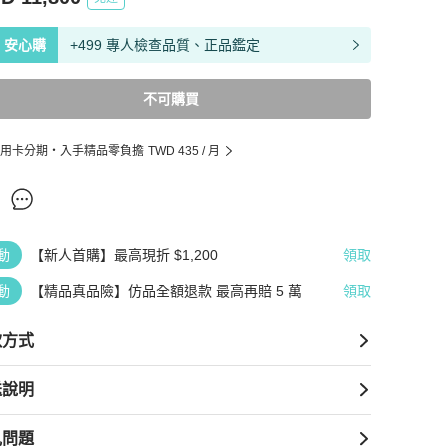
安心購
+499 專人檢查品質、正品鑑定
不可購買
用卡分期・入手精品零負擔
TWD 435
/ 月
動
【新人首購】最高現折 $1,200
領取
動
【精品真品險】仿品全額退款 最高再賠 5 萬
領取
款方式
送說明
見問題