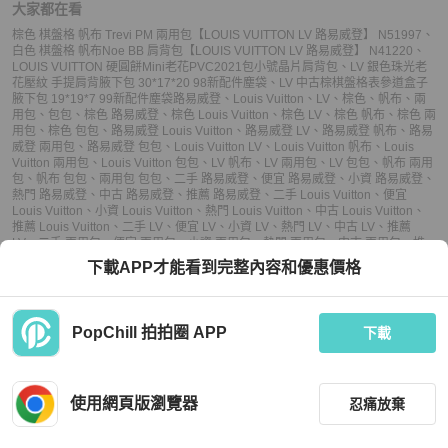
大家都在看
棕色 棋盤格 帆布 Trevi PM 兩用包【LOUIS VUITTON LV 路易威登】 N51997
、
白色 棋盤格 帆布Noe BB 肩背包【LOUIS VUITTON LV 路易威登】 N41220
、
LOUIS VUITTON 硬圓餅Mini老花PVC2021包小號晶片肩背包
、
LV 銀色珠光老
花壓紋 手提肩背腋下包 30*17*20 98新配件塵袋
、
️LV 中古棕棋盤格表參道盒子
腋下包 19*19*7 99新配件塵袋
路易威登
、
Louis Vuitton
、
LV
、
棕色
、
帆布
、
兩
用包
、
包包
、
棕色 路易威登
、
棕色 Louis Vuitton
、
棕色 LV
、
棕色 帆布
、
棕色 兩
用包
、
棕色 包包
、
路易威登 Louis Vuitton
、
路易威登 LV
、
路易威登 帆布
、
路易
威登 兩用包
、
路易威登 包包
、
Louis Vuitton LV
、
Louis Vuitton 帆布
、
Louis
Vuitton 兩用包
、
Louis Vuitton 包包
、
LV 帆布
、
LV 兩用包
、
LV 包包
、
帆布 兩用
包
、
帆布 包包
、
兩用包 包包
、
二手 路易威登
、
便宜 路易威登
、
小資 路易威登
、
熱門 路易威登
、
中古 路易威登
、
推薦 路易威登
、
二手 Louis Vuitton
、
便宜
Louis Vuitton
、
小資 Louis Vuitton
、
熱門 Louis Vuitton
、
中古 Louis Vuitton
、
推薦 Louis Vuitton
、
二手 LV
、
便宜 LV
、
小資 LV
、
熱門 LV
、
中古 LV
、
推薦
LV
、
二手 兩用包
、
便宜 兩用包
、
小資 兩用包
、
熱門 兩用包
、
中古 兩用包
、
推
薦 兩用包
、
二手 包包
、
便宜 包包
、
小資 包包
、
熱門 包包
、
中古 包包
、
推薦 包
下載APP才能看到完整內容和優惠價格
包
PopChill 拍拍圈 APP
下載
上架
使用網頁版瀏覽器
忍痛放棄