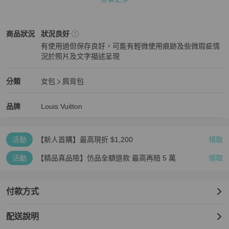
口袋：　>拉鍊內側/打開口袋 x1/拉鍊口袋 x1

附屬品： -

製造番号： CA0155

Louis Vuitton
女包
商品狀態與細節
商品狀況
狀況良好
有使用過但保存良好，可能有輕微使用痕跡及些微瑕疵情
重要說明: 本賣場商品有3家實體店面及4家虛擬店舖同時銷售，有可
況於照片及文字描述呈現
能商品已售完來不及下架 ，BRAND OFF保留接受訂單與否的權利
狀況良好
Louis Vuitton
女包
分類資訊
分類
女包
肩背包
女包
/
肩背包
推薦
Louis Vuitton
Louis Vuitton
精品
推薦清單
女包
品牌介紹
品牌
Louis Vuitton
活動
【新人首購】最高現折 $1,200
領取
活動
【精品真品險】仿品全額退款 最高再賠 5 萬
領取
付款方式
配送說明