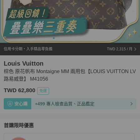
信用卡分期・入手精品零負擔
TWD 2,315
/ 月
Louis Vuitton
棕色 原花帆布 Montaigne MM 兩用包【LOUIS VUITTON LV
路易威登】 M41056
TWD 62,800
免運
安心購
+499 專人檢查品質、正品鑑定
首購限時優惠