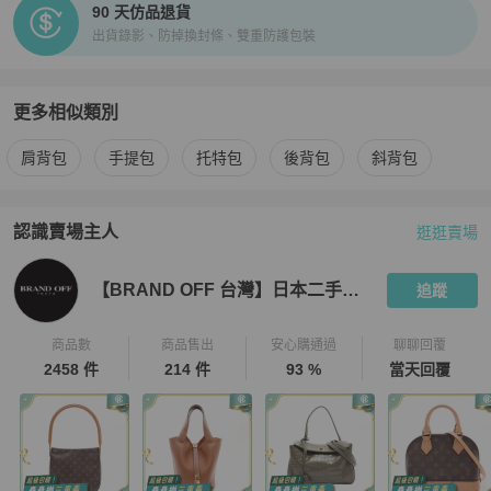
90 天仿品退貨
出貨錄影、防掉換封條、雙重防護包裝
更多相似類別
更多
Louis Vuitton
女包
相似商品推薦
肩背包
手提包
托特包
後背包
斜背包
認識賣場主人
逛逛賣場
PopChill 拍拍圈嚴選賣家
【BRAND OFF 台灣】日本二手名
【BRAND OFF 台灣】日本二手名牌精品店
追蹤
商品數
商品售出
安心購通過
聊聊回覆
2458 件
214 件
93 %
當天回覆