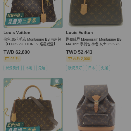
Louis Vuitton
Louis Vuitton
棕色 原花 帆布 Montaigne BB 两用包
路易威登 Monogram Montaigne BB
【LOUIS VUITTON LV 路易威登】 M
M41055 手提包 棕色 女士 253976
41055
TWD 62,800
TWD 52,443
95 折
現折 2,000
狀況良好
本地
免運
狀況良好
日本
免運