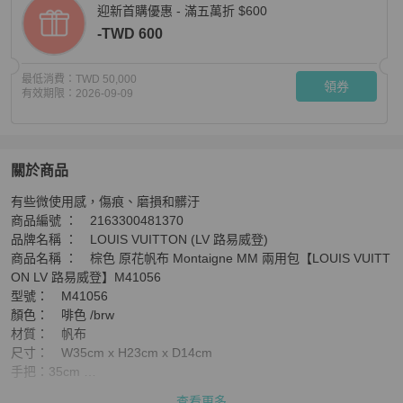
迎新首購優惠 - 滿五萬折 $600
-TWD 600
最低消費：
TWD 50,000
領券
有效期限：
2026-09-09
關於商品
關於
有些微使用感，傷痕、磨損和髒汙

棕色 原花帆布 Montaigne MM 兩用包【LOUIS VUITTON
商品編號 ：　2163300481370

品牌名稱 ：　LOUIS VUITTON (LV 路易威登)

商品名稱 ：　棕色 原花帆布 Montaigne MM 兩用包【LOUIS VUITT
ON LV 路易威登】M41056

型號：　M41056

顏色：　啡色 /brw

材質：　帆布

尺寸：　W35cm x H23cm x D14cm 

手把：35cm 

肩背帶：75cm

查看更多