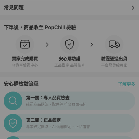
常見問題
下單後，商品收至 PopChill 檢驗
買家完成購買
安心購驗證
驗證通過出貨
收貨至驗證中心
正品鑑定 品質檢查
平台發貨給買家
安心購檢驗流程
了解更多
PopChill拍拍圈正品驗證、安心購檢驗流程介紹
第一關：專人品質檢查
確認商品狀況、配件等 符合頁面描述
第二關：正品鑑定
專業鑑定團隊、AI 儀器鑑定、正品證書