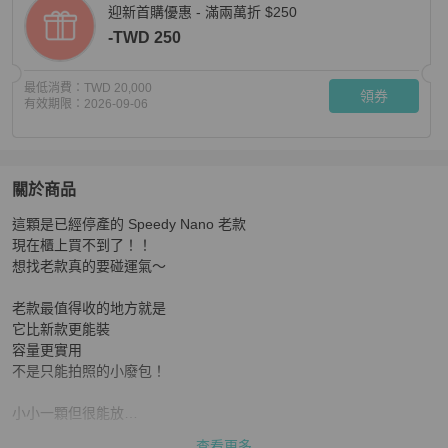
迎新首購優惠 - 滿兩萬折 $250
-TWD 250
最低消費：
TWD 20,000
領券
有效期限：
2026-09-06
關於商品
關於
這顆是已經停產的 Speedy Nano 老款

《98新✨超美蜜色 已經停產了！！超稀有》LV Speedy
現在櫃上買不到了！！

想找老款真的要碰運氣～

老款最值得收的地方就是

它比新款更能裝

容量更實用

不是只能拍照的小廢包！

小小一顆但很能放

手機 錢包 鑰匙 口紅 小香水都可以

查看更多