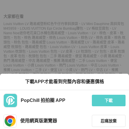
大家都在看
Louis Vuitton LV 路易威登粉紅色牛仔丹寧斜孭袋
、
LV Mini Dauphine 肩斜背包
M45959
、
LOUIS VUITTON Epi Circle Bumbag腰包
、
LV 格紋豆腐包
、
LV
Nano Noe迷你老花束口水桶包
路易威登
、
Louis Vuitton
、
LV
、
棕色
、
皮革
、
枕
頭包
、
包包
、
棕色 路易威登
、
棕色 Louis Vuitton
、
棕色 LV
、
棕色 皮革
、
棕色 枕
頭包
、
棕色 包包
、
路易威登 Louis Vuitton
、
路易威登 LV
、
路易威登 皮革
、
路易
威登 枕頭包
、
路易威登 包包
、
Louis Vuitton LV
、
Louis Vuitton 皮革
、
Louis
Vuitton 枕頭包
、
Louis Vuitton 包包
、
LV 皮革
、
LV 枕頭包
、
LV 包包
、
皮革 枕頭
包
、
皮革 包包
、
枕頭包 包包
、
二手 路易威登
、
便宜 路易威登
、
小資 路易威登
、
熱門 路易威登
、
中古 路易威登
、
推薦 路易威登
、
二手 Louis Vuitton
、
便宜
Louis Vuitton
、
小資 Louis Vuitton
、
熱門 Louis Vuitton
、
中古 Louis Vuitton
、
推薦 Louis Vuitton
、
二手 LV
、
便宜 LV
、
小資 LV
、
熱門 LV
、
中古 LV
、
推薦
LV
、
二手 枕頭包
、
便宜 枕頭包
、
小資 枕頭包
、
熱門 枕頭包
、
中古 枕頭包
、
推
薦 枕頭包
、
二手 包包
、
便宜 包包
、
小資 包包
、
熱門 包包
、
中古 包包
、
推薦 包
下載APP才能看到完整內容和優惠價格
包
PopChill 拍拍圈 APP
下載
上架
使用網頁版瀏覽器
忍痛放棄