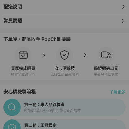
配送說明
常見問題
下單後，商品收至 PopChill 檢驗
買家完成購買
安心購驗證
驗證通過出貨
收貨至驗證中心
正品鑑定 品質檢查
平台發貨給買家
安心購檢驗流程
了解更多
PopChill拍拍圈正品驗證、安心購檢驗流程介紹
第一關：專人品質檢查
確認商品狀況、配件等 符合頁面描述
第二關：正品鑑定