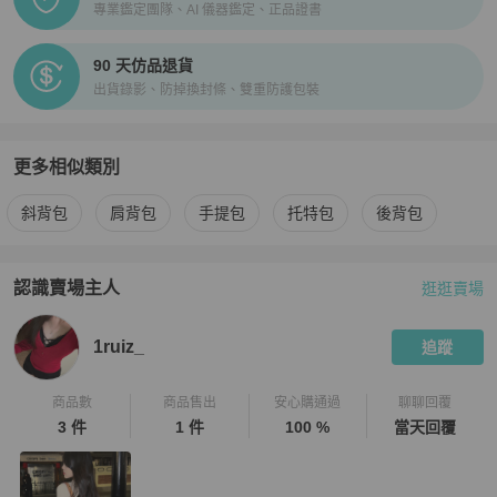
專業鑑定團隊、AI 儀器鑑定、正品證書
90 天仿品退貨
出貨錄影、防掉換封條、雙重防護包裝
更多相似類別
更多
Louis Vuitton
女包
相似商品推薦
斜背包
肩背包
手提包
托特包
後背包
認識賣場主人
逛逛賣場
PopChill 拍拍圈嚴選賣家
1ruiz_
介紹
1ruiz_
追蹤
商品數
商品售出
安心購通過
聊聊回覆
3 件
1 件
100 %
當天回覆