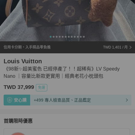
信用卡分期・入手精品零負擔
TWD 1,401
/ 月
Louis Vuitton
《98新✨超美蜜色 已經停產了！！超稀有》LV Speedy
Nano ｜容量比新款更實用｜經典老花小枕頭包
TWD 37,999
免運
安心購
+499 專人檢查品質、正品鑑定
首購限時優惠