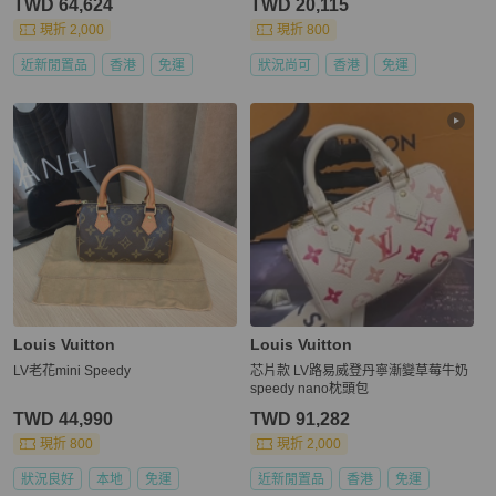
TWD 64,624
TWD 20,115
現折 2,000
現折 800
近新閒置品
香港
免運
狀況尚可
香港
免運
Louis Vuitton
Louis Vuitton
LV老花mini Speedy
芯片款 LV路易威登丹寧漸變草莓牛奶
speedy nano枕頭包
TWD 44,990
TWD 91,282
現折 800
現折 2,000
狀況良好
本地
免運
近新閒置品
香港
免運