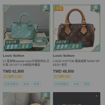
降價
Louis Vuitton
Louis Vuitton
LV 星辰綠speedy nano手提斜背包 芯
LOUIS VUITTON 路易威登 NANO SP
片款 16*10*7.5 99新配件塵袋
EEDY 老花
TWD 61,800
TWD 48,950
現折 2,000
現折 800
近新閒置品
本地
免運
近新閒置品
本地
免運