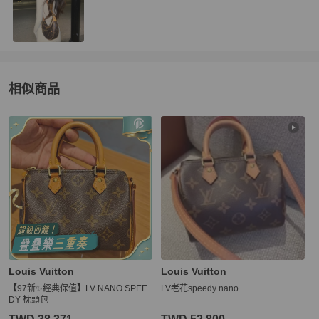
相似商品
更多相似
Louis Vuitton
女包
推薦精品
Louis Vuitton
Louis Vuitton
【97新✨經典保值】LV NANO SPEE
LV老花speedy nano
DY 枕頭包