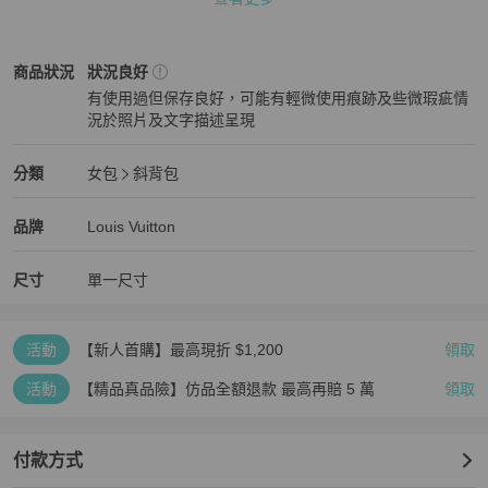
日常出門真的剛剛好～

經典 Monogram 老花

Louis Vuitton
女包
商品狀態與細節
商品狀況
狀況良好
搭配天然皮革手把跟背帶

有使用過但保存良好，可能有輕微使用痕跡及些微瑕疵情
復古又可愛

況於照片及文字描述呈現
背起來就是很有 LV 經典感！

狀況良好
尤其夏天真的超適合背小包

Louis Vuitton
女包
分類資訊
分類
女包
斜背包
穿洋裝 短褲 白T 牛仔褲都很好搭

女包
/
斜背包
推薦
不會太重 也不會太正式

Louis Vuitton
Louis Vuitton
精品
推薦清單
女包
品牌介紹
品牌
Louis Vuitton
小小一顆就很有存在感～

尺寸
單一尺寸
已停產

櫃上買不到

老款容量更實用

活動
【新人首購】最高現折 $1,200
領取
小巧可愛又保值

想收 Speedy Nano 老款的人真的可以把握！！
活動
【精品真品險】仿品全額退款 最高再賠 5 萬
領取
付款方式