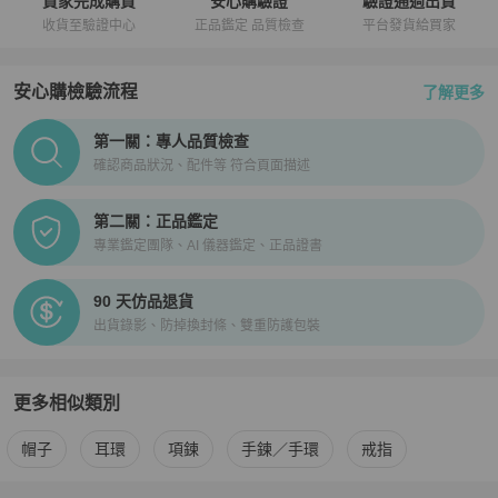
買家完成購買
安心購驗證
驗證通過出貨
收貨至驗證中心
正品鑑定 品質檢查
平台發貨給買家
安心購檢驗流程
了解更多
PopChill拍拍圈正品驗證、安心購檢驗流程介紹
第一關：專人品質檢查
確認商品狀況、配件等 符合頁面描述
第二關：正品鑑定
專業鑑定團隊、AI 儀器鑑定、正品證書
90 天仿品退貨
出貨錄影、防掉換封條、雙重防護包裝
更多相似類別
更多
Polo Ralph Lauren
女士配件
相似商品推薦
帽子
耳環
項鍊
手鍊／手環
戒指