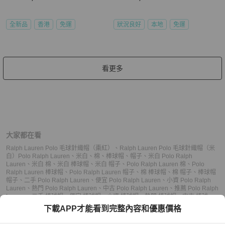
全新品
香港
免運
狀況良好
本地
免運
看更多
大家都在看
Ralph Lauren Polo 毛球針織帽（棗紅）
、
Ralph Lauren Polo 毛球針織帽（米
白）
Polo Ralph Lauren
、
米白
、
棉
、
棒球帽
、
帽子
、
米白 Polo Ralph
Lauren
、
米白 棉
、
米白 棒球帽
、
米白 帽子
、
Polo Ralph Lauren 棉
、
Polo
Ralph Lauren 棒球帽
、
Polo Ralph Lauren 帽子
、
棉 棒球帽
、
棉 帽子
、
棒球帽
帽子
、
二手 Polo Ralph Lauren
、
便宜 Polo Ralph Lauren
、
小資 Polo Ralph
Lauren
、
熱門 Polo Ralph Lauren
、
中古 Polo Ralph Lauren
、
推薦 Polo Ralph
Lauren
、
二手 棒球帽
、
便宜 棒球帽
、
小資 棒球帽
、
熱門 棒球帽
、
中古 棒球
帽
、
推薦 棒球帽
、
二手 帽子
、
便宜 帽子
、
小資 帽子
、
熱門 帽子
、
中古 帽子
、
下載APP才能看到完整內容和優惠價格
推薦 帽子