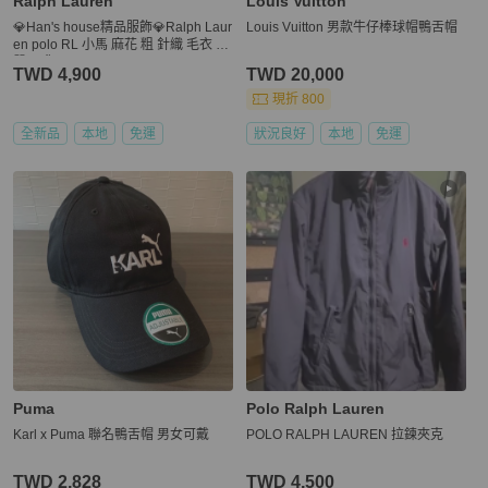
Ralph Lauren
Louis Vuitton
💎Han's house精品服飾💎Ralph Laur
Louis Vuitton 男款牛仔棒球帽鴨舌帽
en polo RL 小馬 麻花 粗 針織 毛衣 棉
質 現貨 XL
TWD 4,900
TWD 20,000
現折 800
全新品
本地
免運
狀況良好
本地
免運
Puma
Polo Ralph Lauren
Karl x Puma 聯名鴨舌帽 男女可戴
POLO RALPH LAUREN 拉鍊夾克
TWD 2,828
TWD 4,500