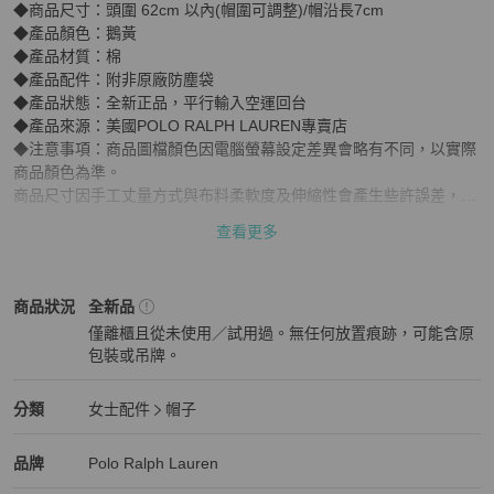
◆商品尺寸：頭圍 62cm 以內(帽圍可調整)/帽沿長7cm

◆產品顏色：鵝黃

◆產品材質：棉

◆產品配件：附非原廠防塵袋

◆產品狀態：全新正品，平行輸入空運回台

◆產品來源：美國POLO RALPH LAUREN專賣店

◆注意事項：商品圖檔顏色因電腦螢幕設定差異會略有不同，以實際
商品顏色為準。

商品尺寸因手工丈量方式與布料柔軟度及伸縮性會產生些許誤差，在
1~1.5公分內皆為合理範圍。

查看更多
商品皆由美國POLO RALPH LAUREN專賣店平行輸入空運回台,若因
商品調度、瑕疵、缺貨等因 素無法供貨,會通知取消訂單或換貨處
理。

Polo Ralph Lauren
女士配件
商品狀態與細節
商品狀況
全新品
商品經使用後造成之損傷視個人使用習慣及環境而定,商品皆無保固,
僅離櫃且從未使用／試用過。無任何放置痕跡，可能含原
若有任何維修保養問題，可至百貨專櫃詢問,或進行自費維修 。
包裝或吊牌。
全新品
Polo Ralph Lauren
女士配件
分類資訊
分類
女士配件
帽子
女士配件
/
帽子
推薦
Polo Ralph Lauren
Polo Ralph Lauren
精品
推薦清單
女士配件
品牌介紹
品牌
Polo Ralph Lauren