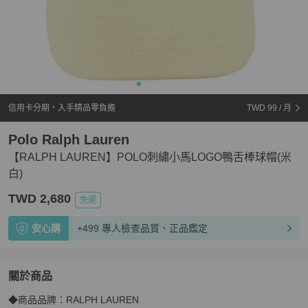
信用卡分期・入手精品零負擔
TWD 99
/ 月
Polo Ralph Lauren
【RALPH LAUREN】POLO刺繡小馬LOGO鴨舌棒球帽(米
白)
TWD 2,680
免運
安心購
+499 專人檢查品質、正品鑑定
關於商品
關於
◆商品品牌：RALPH LAUREN

【RALPH LAUREN】POLO刺繡小馬LOGO鴨舌棒球帽(