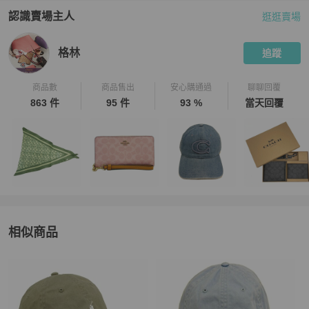
認識賣場主人
逛逛賣場
PopChill 拍拍圈嚴選賣家
格林
介紹
格林
追蹤
商品數
商品售出
安心購通過
聊聊回覆
863 件
95 件
93 %
當天回覆
相似商品
更多相似
Polo Ralph Lauren
女士配件
推薦精品