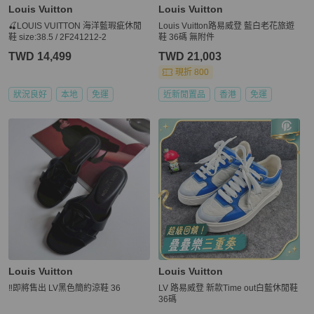
Louis Vuitton
Louis Vuitton
🍒LOUIS VUITTON 海洋藍瑕疵休閒
Louis Vuitton路易威登 藍白老花旅遊
鞋 size:38.5 / 2F241212-2
鞋 36碼 無附件
TWD 14,499
TWD 21,003
現折 800
狀況良好
本地
免運
近新閒置品
香港
免運
Louis Vuitton
Louis Vuitton
‼️即將售出 LV黑色簡約涼鞋 36
LV 路易威登 新款Time out白藍休閒鞋
36碼