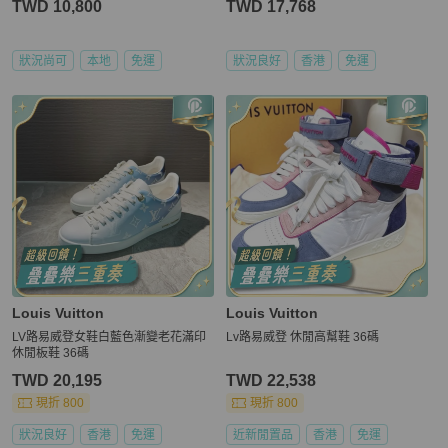
TWD 10,800
TWD 17,768
狀況尚可
本地
免運
狀況良好
香港
免運
Louis Vuitton
Louis Vuitton
LV路易威登女鞋白藍色漸變老花滿印
Lv路易威登 休閒高幫鞋 36碼
休閒板鞋 36碼
TWD 20,195
TWD 22,538
現折 800
現折 800
狀況良好
香港
免運
近新閒置品
香港
免運