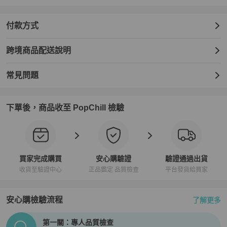
付款方式
跨境商品配送說明
常見問題
下單後，商品收至 PopChill 檢驗
買家完成購買
安心購驗證
驗證通過出貨
收貨至驗證中心
正品鑑定 品質檢查
平台發貨給買家
安心購檢驗流程
了解更多
PopChill拍拍圈正品驗證、安心購檢驗流程介紹
第一關：專人品質檢查