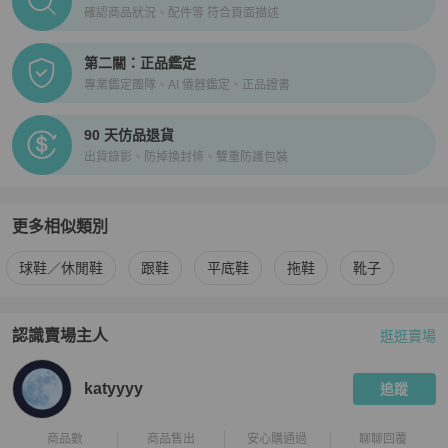
確認商品狀況、配件等 符合頁面描述
第二關：正品鑑定
專業鑑定團隊、AI 儀器鑑定、正品證書
90 天仿品退貨
出貨錄影、防掉換封條、雙重防護包裝
更多相似類別
更多
Louis Vuitton
女鞋
相似商品推薦
球鞋／休閒鞋
跟鞋
平底鞋
拖鞋
靴子
認識賣場主人
逛逛賣場
PopChill 拍拍圈嚴選賣家
katyyyy
介紹
katyyyy
追蹤
商品數
商品售出
安心購通過
聊聊回覆