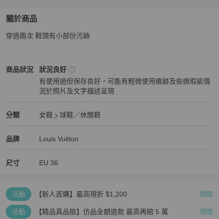
關於商品
關於
穿過兩次 鞋頭有小部份污跡
Lv 休閑波鞋 36
商品詳情與購買須知
Louis Vuitton
女鞋
商品狀態與細節
商品狀況
狀況良好
有使用過但保存良好，可能有輕微使用痕跡及些微瑕疵情
況於照片及文字描述呈現
狀況良好
Louis Vuitton
女鞋
分類資訊
分類
女鞋
球鞋／休閒鞋
女鞋
/
球鞋／休閒鞋
推薦
Louis Vuitton
Louis Vuitton
精品
推薦清單
女鞋
品牌介紹
品牌
Louis Vuitton
尺寸
EU
36
活動
【新人首購】最高現折 $1,200
領取
活動
【精品真品險】仿品全額退款 最高再賠 5 萬
領取