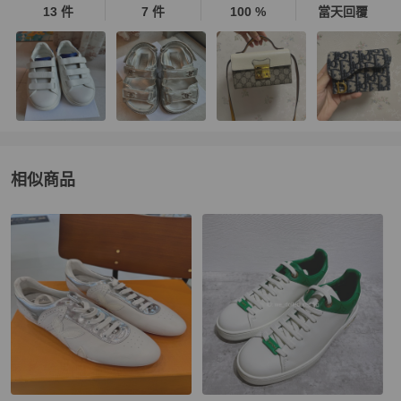
13 件
7 件
100 %
當天回覆
相似商品
更多相似
Louis Vuitton
女鞋
推薦精品