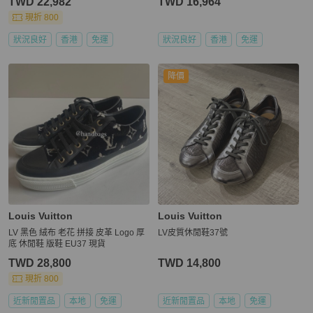
TWD 22,982
TWD 16,964
現折 800
狀況良好
香港
免運
狀況良好
香港
免運
降價
Louis Vuitton
Louis Vuitton
LV 黑色 絨布 老花 拼接 皮革 Logo 厚
LV皮質休閒鞋37號
底 休閒鞋 版鞋 EU37 現貨
TWD 28,800
TWD 14,800
現折 800
近新閒置品
本地
免運
近新閒置品
本地
免運