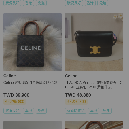
狀況良好
香港
免運
狀況良好
香港
免運
Celine
Celine
Celine 經典凱旋門老花琴譜包 小號
【VUINCA Vintage 價格僅供參考】C
ELINE 豆腐包 Small 黑色 牛皮
TWD 39,900
TWD 48,880
現折 800
現折 800
狀況良好
本地
免運
近新閒置品
本地
免運