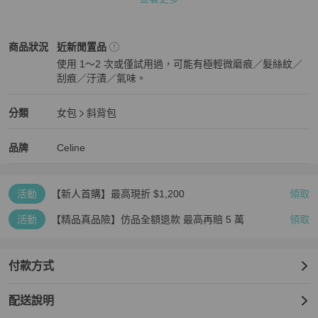
注意事項：

1. 為保障雙方權益，商品皆有防偽扣環，請確認商品無誤後再將防偽
扣環取下

Celine
女包
商品狀態與細節
商品狀況
近新閒置品
2. 商品狀況皆完整呈現於附圖，若需近一步細項照片懇請詢問，售出
使用 1～2 次或僅試用過，可能有極輕微磨痕／髮絲紋／
後除真偽問題恕不退貨

刮痕／汙漬／氣味。
3. 退貨權利僅適用於本店完成之原始交易，如商品經第三方轉售後所
近新閒置品
衍生之任何糾紛，本公司概不介入、非本公司直接交易所產生之相關
費用，本公司亦不負擔敬請理解
Celine
女包
分類資訊
分類
女包
斜背包
女包
/
斜背包
推薦
Celine
Celine
精品
推薦清單
女包
品牌介紹
品牌
Celine
活動
【新人首購】最高現折 $1,200
領取
活動
【精品真品險】仿品全額退款 最高再賠 5 萬
領取
付款方式
配送說明