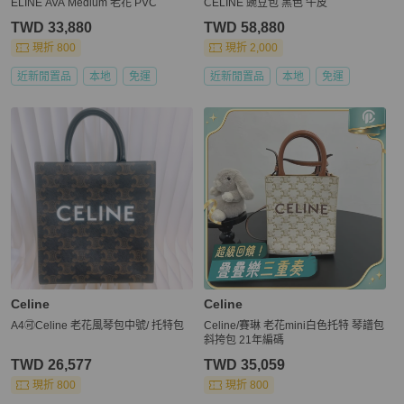
ELINE AVA Medium 老花 PVC
CELINE 豌豆包 黑色 牛皮
TWD 33,880
TWD 58,880
現折 800
現折 2,000
近新閒置品
本地
免運
近新閒置品
本地
免運
Celine
Celine
A4🉑Celine 老花風琴包中號/ 托特包
Celine/賽琳 老花mini白色托特 琴譜包
斜挎包 21年編碼
TWD 26,577
TWD 35,059
現折 800
現折 800