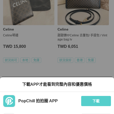
Celine
Celine
Celine琴譜
甜甜價🩵Celine 古董包/ 手提包 / Vint
age bag lv
TWD 15,800
TWD 6,051
狀況尚可
本地
免運
狀況良好
香港
免運
看更多
下載APP才能看到完整內容和優惠價格
PopChill 拍拍圈 APP
下載