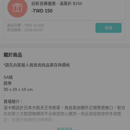
迎新首購優惠 - 滿萬折 $150
-TWD 150
最低消費：
TWD 10,000
領券
有效期限：
2026-09-05
關於商品
關於
*請先向客服人員查詢商品庫存與價格

【VUINCA Vintage 價格僅供參考】 CELINE 風琴包 Sma
SA級

肩帶

30 x 20 x 10 cm

-

賣場簡介：

溫卡精品於日本大阪天王寺起家，商品皆由國外正規管道進口，配合
任何第三方驗證機構與平台敬請安心購買。商品皆經過提供多道鑑
定，並遵守相關的法律規範。

查看更多