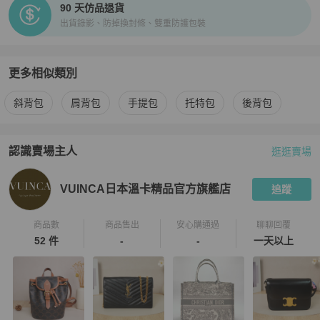
90 天仿品退貨
出貨錄影、防掉換封條、雙重防護包裝
更多相似類別
更多
Celine
女包
相似商品推薦
斜背包
肩背包
手提包
托特包
後背包
認識賣場主人
逛逛賣場
PopChill 拍拍圈嚴選賣家
VUINCA日本溫卡精品官方旗艦店
介
VUINCA日本溫卡精品官方旗艦店
追蹤
商品數
商品售出
安心購通過
聊聊回覆
52 件
-
-
一天以上