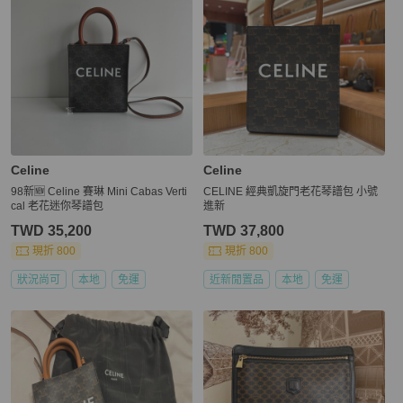
Celine
Celine
98新🆕 Celine 賽琳 Mini Cabas Verti
CELINE 經典凱旋門老花琴譜包 小號
cal 老花迷你琴譜包
進新
TWD 35,200
TWD 37,800
現折 800
現折 800
狀況尚可
本地
免運
近新閒置品
本地
免運