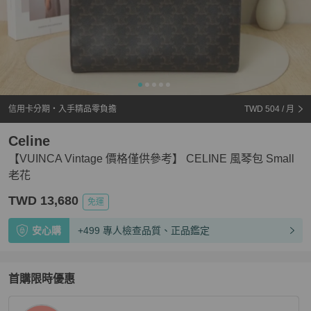
信用卡分期・入手精品零負擔
TWD 504
/ 月
Celine
【VUINCA Vintage 價格僅供參考】 CELINE 風琴包 Small
老花
TWD 13,680
免運
安心購
+499 專人檢查品質、正品鑑定
首購限時優惠