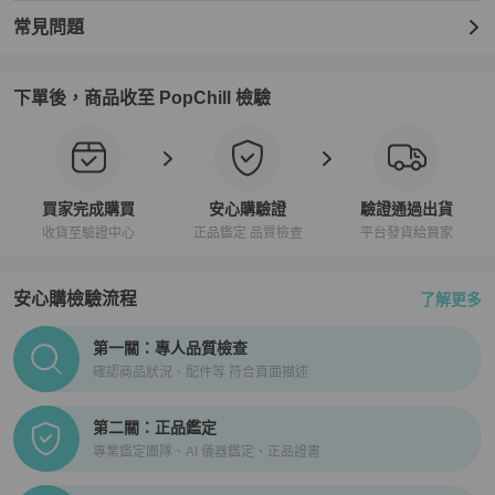
常見問題
下單後，商品收至 PopChill 檢驗
買家完成購買
安心購驗證
驗證通過出貨
收貨至驗證中心
正品鑑定 品質檢查
平台發貨給買家
安心購檢驗流程
了解更多
PopChill拍拍圈正品驗證、安心購檢驗流程介紹
第一關：專人品質檢查
確認商品狀況、配件等 符合頁面描述
第二關：正品鑑定
專業鑑定團隊、AI 儀器鑑定、正品證書