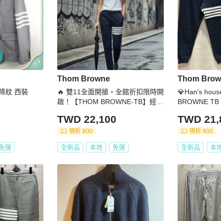
Thom Browne
Thom Brow
色 條紋 西裝
🔥 雙11全面開搶・全館折扣限時開
💎Han's h
啟！【THOM BROWNE-TB】經典
BROWNE T
四條紋長褲 深藍(下單前須先私訊)
褲 日本製 現貨
TWD 22,100
TWD 21,
現折 800
現折 800
免運
全新品
本地
免運
全新品
本