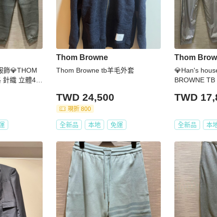
Thom Browne
Thom Brow
品服飾💎THOM
Thom Browne tb羊毛外套
💎Han's ho
格 針織 立體4杆
BROWNE T
9600
貨1 原價3360
TWD 24,500
TWD 17,
現折 800
運
全新品
本地
免運
全新品
本