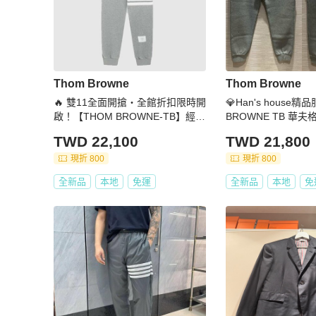
Thom Browne
Thom Browne
🔥 雙11全面開搶・全館折扣限時開
💎Han's house精
啟！【THOM BROWNE-TB】經典
BROWNE TB 華夫
四條紋長褲 深藍(下單前須先私訊)
褲 日本製 現貨1原價3
TWD 22,100
TWD 21,800
現折 800
現折 800
全新品
本地
免運
全新品
本地
免