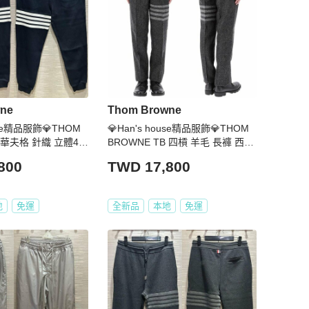
ne
Thom Browne
ouse精品服飾💎THOM
💎Han's house精品服飾💎THOM
B 華夫格 針織 立體4杆
BROWNE TB 四槓 羊毛 長褲 西裝
2 深藍 原價39600
褲 現貨2 原價43900
800
TWD 17,800
地
免運
全新品
本地
免運