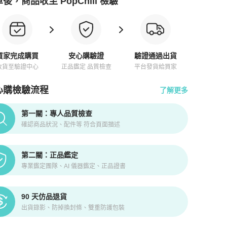
後，商品收至 PopChill 檢驗
買家完成購買
安心購驗證
驗證通過出貨
收貨至驗證中心
正品鑑定 品質檢查
平台發貨給買家
心購檢驗流程
了解更多
pChill拍拍圈正品驗證、安心購檢驗流程介紹
第一關：專人品質檢查
確認商品狀況、配件等 符合頁面描述
第二關：正品鑑定
專業鑑定團隊、AI 儀器鑑定、正品證書
90 天仿品退貨
出貨錄影、防掉換封條、雙重防護包裝