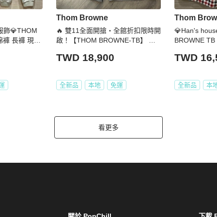
Thom Browne
Thom Brow
品服飾💎THOM
🔥 雙11全面開搶・全館折扣限時開
💎Han's h
 棉褲 長褲 現貨
啟！【THOM BROWNE-TB】 經
BROWNE TB
典四條紋短褲 灰(下單前須先私訊)
價35900
TWD 18,900
TWD 16,
運
全新品
本地
免運
全新品
本
看更多
關於 PopChill
下載 P