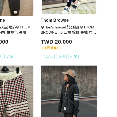
ne
Thom Browne
ouse精品服飾💎THOM
💎Han's house精品服飾💎THOM
B 4杆 拼接色 長褲 日
BROWNE TB 四槓 棉褲 長褲 原價
原價28300
26900
000
TWD 20,000
現折 800
地
免運
全新品
本地
免運