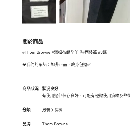
關於商品
關於
#Thom Browne #湯姆布朗全羊毛#西裝褲 #3碼

Thom Browne 湯姆布朗全羊毛西裝褲 3碼
商品
❤️我們的承諾：如非正品，終身包退✅
Thom Browne
男裝
商品狀態與細節
商品狀況
狀況良好
有使用過但保存良好，可能有輕微使用痕跡及些
狀況良好
Thom Browne
男裝
分類資訊
分類
男裝
長褲
男裝
/
長褲
推薦
Thom Browne
Thom Browne
精品
推薦清單
男裝
品牌介紹
品牌
Thom Browne