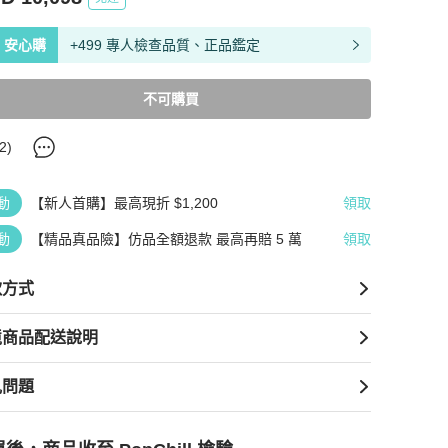
安心購
+499 專人檢查品質、正品鑑定
不可購買
2
)
動
【新人首購】最高現折 $1,200
領取
動
【精品真品險】仿品全額退款 最高再賠 5 萬
領取
款方式
境商品配送說明
見問題