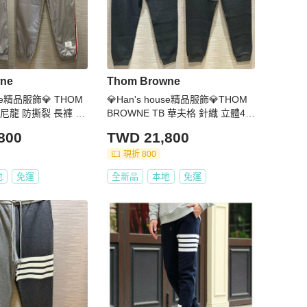
ne
Thom Browne
use精品服飾💎 THOM
💎Han's house精品服飾💎THOM
B 尼龍 防撕裂 長褲 現
BROWNE TB 華夫格 針織 立體4杆
0
褲 日本製 現貨2 深灰原價39600
800
TWD 21,800
現折 800
地
免運
全新品
本地
免運