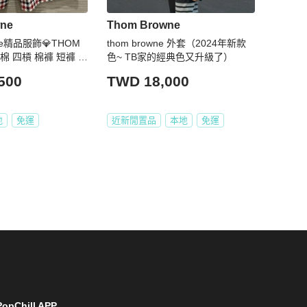
ne
Thom Browne
ouse精品服飾💎THOM
thom browne 外套（2024年新款
 棉 四槓 棉褲 短褲 原
色~ TB家的經典色又升級了）
500
TWD 18,000
地
免運
近新閒置品
本地
免運
opChill APP