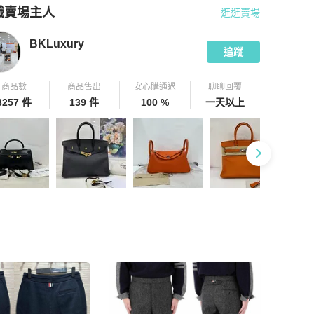
識賣場主人
逛逛賣場
pChill 拍拍圈嚴選賣家
BKLuxury
介紹
BKLuxury
追蹤
商品數
商品售出
安心購通過
聊聊回覆
3257 件
139 件
100 %
一天以上