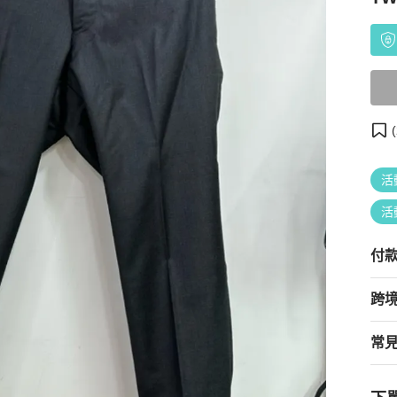
(
活
活
付
跨
常