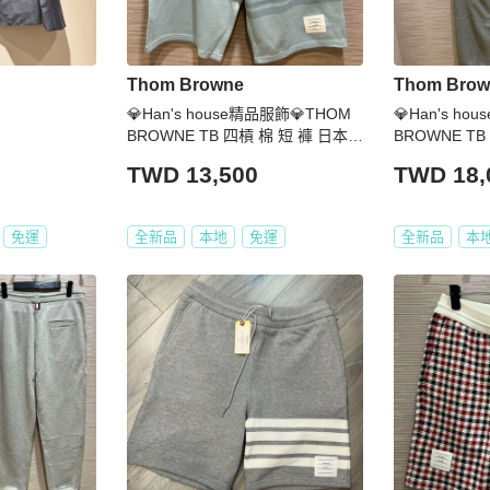
Thom Browne
Thom Brow
💎Han's house精品服飾💎THOM
💎Han's h
BROWNE TB 四槓 棉 短 褲 日本製
BROWNE T
現貨2原價23500
本製 現貨2號 
TWD 13,500
TWD 18,
免運
全新品
本地
免運
全新品
本