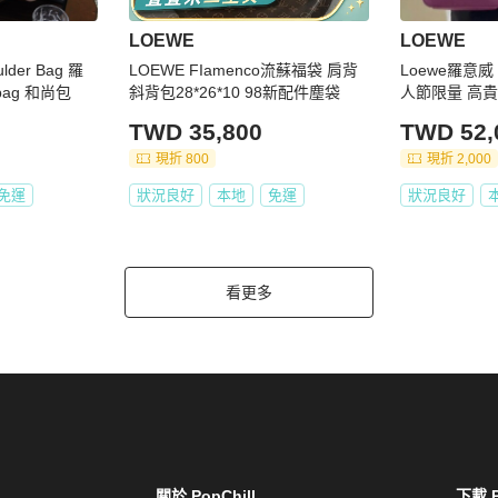
LOEWE
LOEWE
ulder Bag 羅
LOEWE FIamenco流蘇福袋 肩背
Loewe羅意威 
ag 和尚包
斜背包28*26*10 98新配件塵袋
人節限量 高貴紫
✨️
TWD 35,800
TWD 52,
現折 800
現折 2,000
免運
狀況良好
本地
免運
狀況良好
看更多
關於 PopChill
下載 P