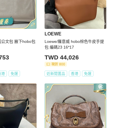
LOEWE
威公文包 腋下hobo包
Loewe/羅意威 hobo棕色牛皮手提
包 編碼23 16*17
753
TWD 44,026
現折 800
香港
免運
近新閒置品
香港
免運