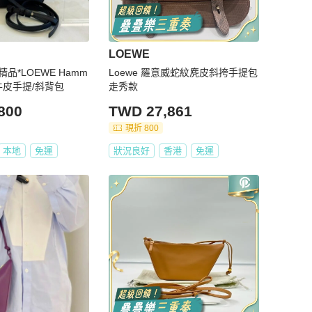
LOEWE
精品*LOEWE Hamm
Loewe 羅意威蛇紋麂皮斜挎手提包
 小牛皮手提/斜背包
走秀款
800
TWD 27,861
現折 800
本地
免運
狀況良好
香港
免運