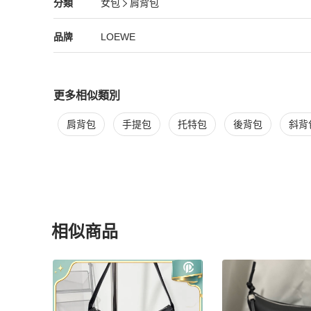
LOEWE
女包
分類資訊
分類
女包
肩背包
女包
/
肩背包
推薦
LOEWE
LOEWE
精品
推薦清單
女包
品牌介紹
品牌
LOEWE
更多相似類別
更多
LOEWE
女包
相似商品推薦
肩背包
手提包
托特包
後背包
斜背
相似商品
更多相似
LOEWE
女包
推薦精品