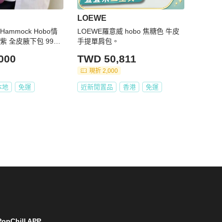
LOEWE
Hammock Hobo情
LOEWE羅意威 hobo 焦糖色 牛皮
 全皮腋下包 99新
手提單肩包。
000
TWD 50,811
現折 2,000
本地
免運
近新閒置品
香港
免運
opChill APP