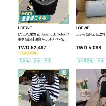
LOEWE
LOEWE
LOEWE羅意威 Hammock Hobo 浮
Loewe藍色皮革法
雕字謎拉鍊開合 牛皮革 Hobo包手
提單肩包 黑色
TWD 52,467
TWD 5,088
現折 2,000
全新品
香港
免運
近新閒置品
本地