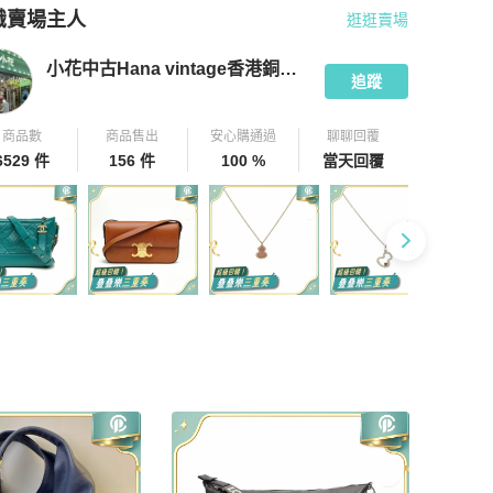
識賣場主人
逛逛賣場
pChill 拍拍圈嚴選賣家
小花中古Hana vintage香港銅鑼灣店
介紹
小花中古Hana vintage香港銅鑼灣店
追蹤
商品數
商品售出
安心購通過
聊聊回覆
6529 件
156 件
100 %
當天回覆