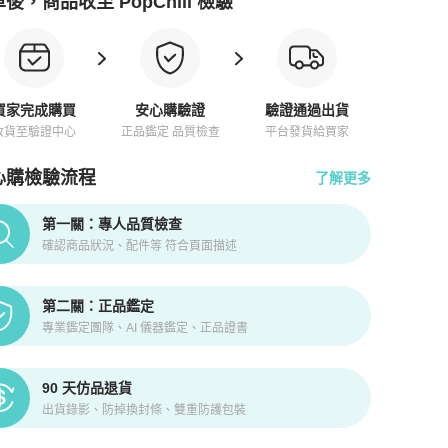
後，商品收至 PopChill 檢驗
買家完成購買
安心購驗證
驗證通過出貨
收貨至驗證中心
正品鑑定 品質檢查
平台發貨給買家
心購檢驗流程
了解更多
pChill拍拍圈正品驗證、安心購檢驗流程介紹
第一關：專人品質檢查
確認商品狀況、配件等 符合頁面描述
第二關：正品鑑定
專業鑑定團隊、AI 儀器鑑定、正品證書
90 天仿品退貨
出貨錄影、防掉換封條、雙重防護包裝