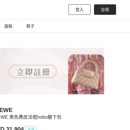
登入
註冊
服裝
鞋子
EWE
EWE 黑色麂皮法棍hobo腋下包
D 31,904
免運