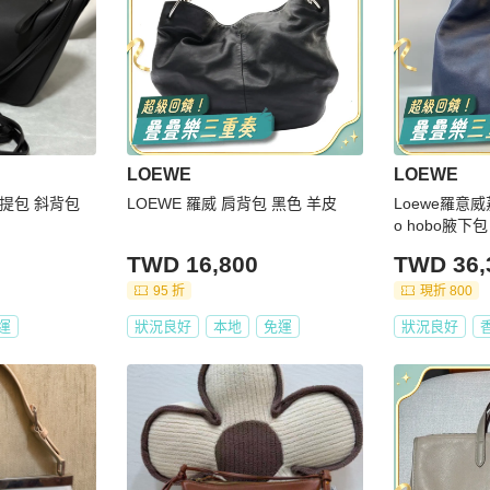
LOEWE
LOEWE
 手提包 斜背包
LOEWE 羅威 肩背包 黑色 羊皮
Loewe羅意
o hobo腋下包 
TWD 16,800
TWD 36,
95 折
現折 800
運
狀況良好
本地
免運
狀況良好