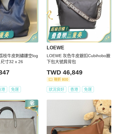
LOEWE
威荔枝牛皮刺繡鏤空log
LOEWE 灰色牛皮銀扣Cubihobo腋
尺寸32 x 26
下包大號肩背包
347
TWD 46,849
現折 800
香港
免運
狀況良好
香港
免運