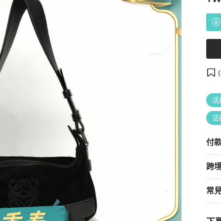
(
活
活
付
跨
常