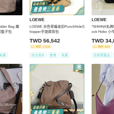
LOEWE
LOEWE
ulder Bag 羅
LOEWE 米色草編金扣PunchHoleS
*SHIHNA名牌
菜籃子包
hopper手提肩背包
ock Hobo
TWD 56,542
TWD 34,
現折 2,000
現折 800
免運
狀況良好
香港
免運
近新閒置品