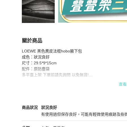
關於商品
關於
LOEWE 黑色麂皮法棍hobo腋下包

LOEWE 黑色麂皮法棍hobo腋下包
商品詳情與購
成色：狀況良好

尺寸：29.5*9*15cm

配件：原防塵袋

多平臺上架 下單前請先詢問 以免無貨!

正品保真，喜歡可拍！

查看
二手商品均有正常使用/存放痕跡  售後不退換！

如果有喜歡的商品可聯繫我們看實物圖或議價(P226156813)
LOEWE
女包
商品狀態與細節
商品狀況
狀況良好
有使用過但保存良好，可能有輕微使用痕跡及些
狀況良好