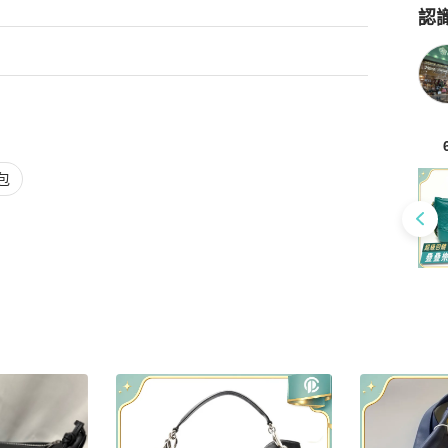
認
Po
包