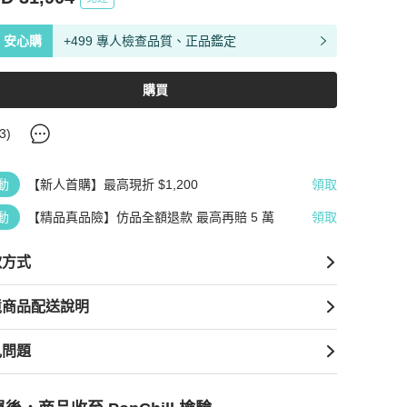
安心購
+499 專人檢查品質、正品鑑定
購買
3
)
動
【新人首購】最高現折 $1,200
領取
動
【精品真品險】仿品全額退款 最高再賠 5 萬
領取
款方式
境商品配送說明
見問題