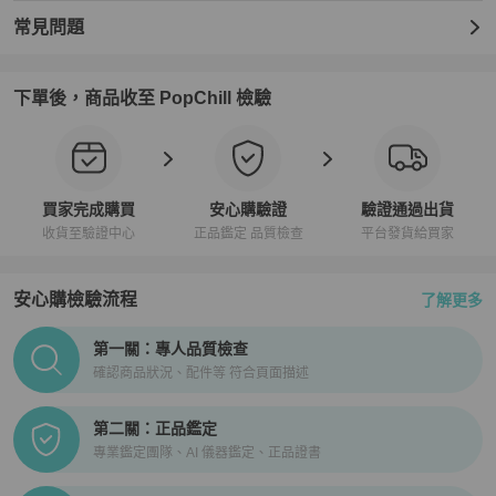
常見問題
‼️多個賣場同步販售，請勿直接下單🙏下單前請私訊確認有無現貨 

下單後，商品收至 PopChill 檢驗
⚠️ 近年來詐騙盛行，越來越多不肖商人盜圖販售 請各位謹慎當心⚠️

買家完成購買
安心購驗證
驗證通過出貨
🩷🩷🩷🩷有任何問題歡迎私訊聊聊🩷🩷🩷🩷
收貨至驗證中心
正品鑑定 品質檢查
平台發貨給買家
安心購檢驗流程
了解更多
PopChill拍拍圈正品驗證、安心購檢驗流程介紹
第一關：專人品質檢查
確認商品狀況、配件等 符合頁面描述
第二關：正品鑑定
專業鑑定團隊、AI 儀器鑑定、正品證書