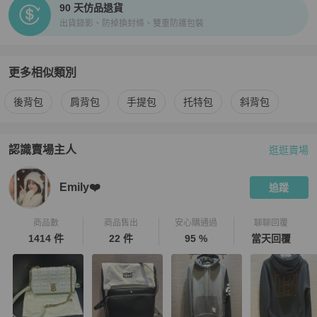
90 天仿品退貨
出貨錄影、防掉換封條、雙重防護包裝
更多相似類別
更多
BURBERRY
女包
相似商品推薦
後背包
肩背包
手提包
托特包
斜背包
認識賣場主人
逛逛賣場
PopChill 拍拍圈嚴選賣家
Emily❤️
介紹
Emily❤️
追蹤
商品數
商品售出
安心購通過
聊聊回覆
1414 件
22 件
95 %
當天回覆