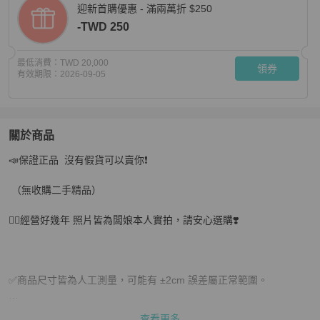
迎新首購優惠 - 滿兩萬折 $250
-TWD 250
最低消費：
TWD 20,000
領券
有效期限：
2026-09-05
關於商品
關於
📣保證正品  沒有假貨可以賣你❗️

💎Han's house精品服飾💎 BURBERRY 格紋 後背包 現貨
 （無收購二手精品）

❤️‍🔥經營好幾年 照片皆為闆娘本人實拍，請安心選購❣️

✅商品尺寸皆為人工測量，可能有 ±2cm 誤差屬正常範圍。

查看更多