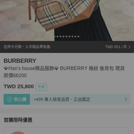
信用卡分期・入手精品零負擔
TWD 951
/ 月
BURBERRY
💎Han's house精品服飾💎 BURBERRY 格紋 後背包 現貨
原價66200
TWD 25,800
免運
安心購
+499 專人檢查品質、正品鑑定
首購限時優惠