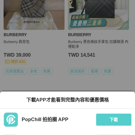
BURBERRY
BURBERRY
Burberry 肩背包
Burberry 黑色格紋手拿包 拉鍊順滑 內
裡乾淨
TWD 39,000
TWD 14,541
現折 800
近新閒置品
本地
免運
狀況良好
香港
免運
看更多
下載APP才能看到完整內容和優惠價格
PopChill 拍拍圈 APP
下載