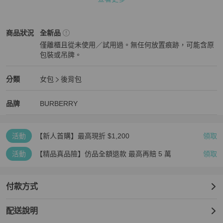
✅顏色因拍攝光線、螢幕顯示等因素，實品可能與圖片略有色差，請
以實品為準。

BURBERRY
女包
商品狀態與細節
商品狀況
全新品
僅離櫃且從未使用／試用過。無任何放置痕跡，可能含原
包裝或吊牌。
全新品
✅我們重視您的購物體驗，商品享有7日鑑賞期

BURBERRY
女包
分類資訊
分類
女包
後背包
若有問題，請於收貨7日內與我們聯繫，我們將協助您辦理退貨。

女包
/
後背包
推薦
BURBERRY
BURBERRY
精品
推薦清單
女包
品牌介紹
品牌
BURBERRY
✅模特兒穿著照僅供參考，實際穿著效果請參考尺寸表與自身體型搭
活動
【新人首購】最高現折 $1,200
領取
配選購。

活動
【精品真品險】仿品全額退款 最高再賠 5 萬
領取
✅商品皆為全新，出貨前皆經人工檢查與包裝，請安心選購。

付款方式
配送說明