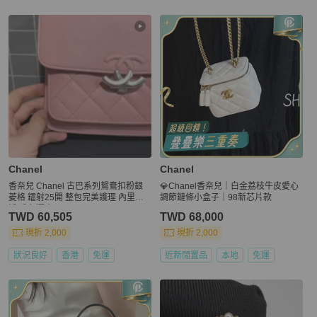
Chanel
Chanel
香奈兒 Chanel 古巴系列鴛鴦扣粉銀
💎Chanel香奈兒｜白金荔枝牛皮愛心
菱格 鐳射25開 整包完美護理 內里乾
調節鏈條小盒子｜98新芯片款
淨 成色漂亮
TWD 60,505
TWD 68,000
現折 2,000
現折 2,000
狀況良好
香港
免運
近新閒置品
本地
免運