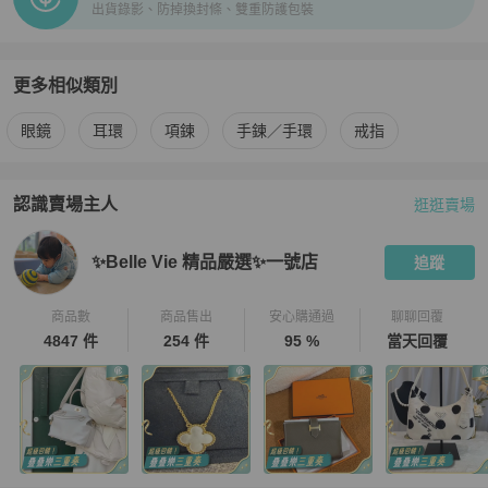
出貨錄影、防掉換封條、雙重防護包裝
更多相似類別
更多
Chanel
女士配件
相似商品推薦
眼鏡
耳環
項鍊
手鍊／手環
戒指
認識賣場主人
逛逛賣場
PopChill 拍拍圈嚴選賣家
✨Belle Vie 精品嚴選✨一號店
介紹
✨Belle Vie 精品嚴選✨一號店
追蹤
商品數
商品售出
安心購通過
聊聊回覆
4847 件
254 件
95 %
當天回覆