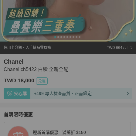
信用卡分期・入手精品零負擔
TWD 664
/ 月
Chanel
Chanel ch5422 白鑽 全新全配
TWD 18,000
免運
安心購
+499 專人檢查品質、正品鑑定
首購限時優惠
迎新首購優惠 - 滿萬折 $150