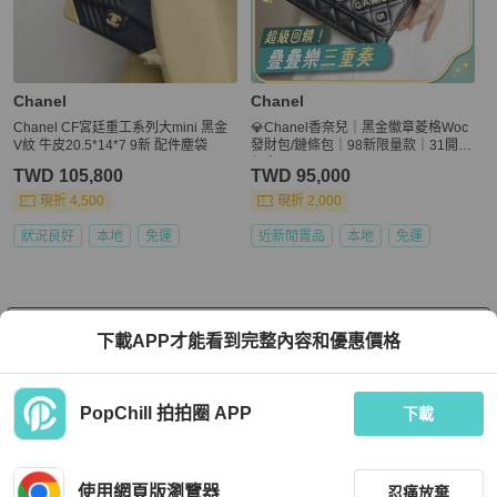
Chanel
Chanel
Chanel CF宮廷重工系列大mini 黑金
💎Chanel香奈兒｜黑金徽章菱格Woc
V紋 牛皮20.5*14*7 9新 配件塵袋
發財包/鏈條包｜98新限量款｜31開有
保卡
TWD 105,800
TWD 95,000
現折 4,500
現折 2,000
狀況良好
本地
免運
近新閒置品
本地
免運
看更多
下載APP才能看到完整內容和優惠價格
PopChill 拍拍圈 APP
下載
上架
使用網頁版瀏覽器
忍痛放棄