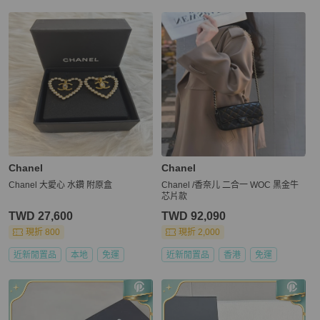
Chanel
Chanel
Chanel 大愛心 水鑽 附原盒
Chanel /香奈儿 二合一 WOC 黑金牛
芯片款
TWD 27,600
TWD 92,090
現折 800
現折 2,000
近新閒置品
本地
免運
近新閒置品
香港
免運