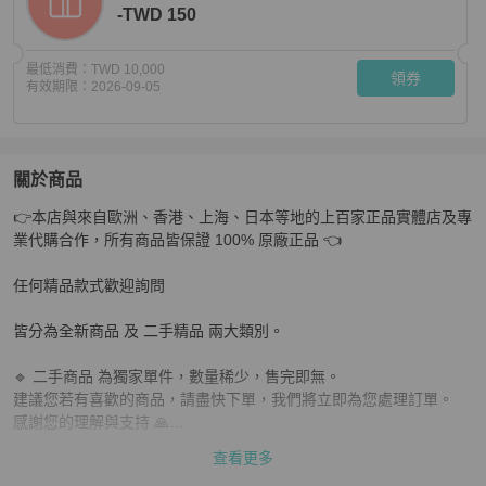
-TWD 150
最低消費：
TWD 10,000
領券
有效期限：
2026-09-05
關於商品
關於
👉本店與來自歐洲、香港、上海、日本等地的上百家正品實體店及專
Chanel ch5422 白鑽 全新全配
商品詳情與購買須知
業代購合作，所有商品皆保證 100% 原廠正品 👈

任何精品款式歡迎詢問

皆分為全新商品 及 二手精品 兩大類別。

🔹 二手商品 為獨家單件，數量稀少，售完即無。

建議您若有喜歡的商品，請盡快下單，我們將立即為您處理訂單。

感謝您的理解與支持 🙏

查看更多
📌 下單前請務必確認：
