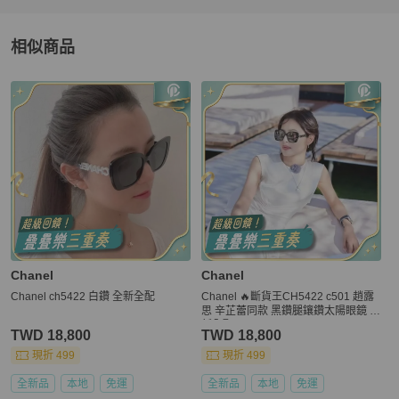
相似商品
更多相似
Chanel
女士配件
推薦精品
Chanel
Chanel
Chanel ch5422 白鑽 全新全配
Chanel 🔥斷貨王CH5422 c501 趙露
思 辛芷蕾同款 黑鑽腿鑲鑽太陽眼鏡 全
新全配
TWD 18,800
TWD 18,800
現折 499
現折 499
全新品
本地
免運
全新品
本地
免運