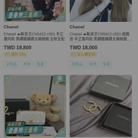
Chanel
Chanel
Chanel 🔥斷貨王CH5422 c501 辛芷
Chanel 🔥斷貨王CH5422 c501 趙露
蕾同款 黑鑽腿鑲鑽太陽眼鏡 全新全配
思 辛芷蕾同款 黑鑽腿鑲鑽太陽眼鏡 全
新全配
TWD 18,800
TWD 18,000
現折 499
安心購折抵
全新品
本地
免運
全新品
本地
免運