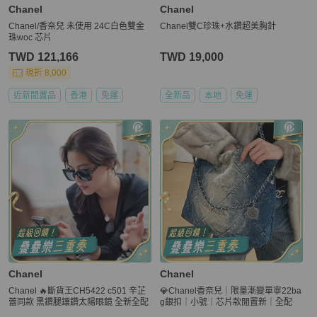
Chanel
Chanel
Chanel/香奈兒 未使用 24C白色雙金
Chanel雙C珍珠+水鑽超美胸針
珠woc 芯片
TWD 121,166
TWD 19,000
現折 8,000
近新閒置品
香港
免運
全新品
本地
免運
Chanel
Chanel
Chanel 🔥斷貨王CH5422 c501 辛芷
💎Chanel香奈兒｜限量漸變單寧22ba
蕾同款 黑鑽腿鑲鑽太陽眼鏡 全新全配
g銀扣｜小號｜芯片款閒置新｜全配