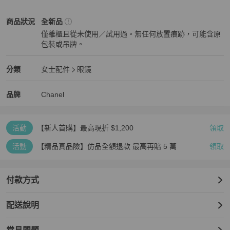
✔ 商品是否仍有庫存

✔ 尺寸是否合適

Chanel
女士配件
商品狀態與細節
商品狀況
全新品
再次感謝您的配合與體諒 🙏

僅離櫃且從未使用／試用過。無任何放置痕跡，可能含原
包裝或吊牌。
💳 支援 零卡分期付款，歡迎隨時私訊洽詢！

全新品
⚠ 注意事項：二手商品售出後恕不接受退換貨，敬請理解。
Chanel
女士配件
分類資訊
分類
女士配件
眼鏡
女士配件
/
眼鏡
推薦
Chanel
Chanel
精品
推薦清單
女士配件
品牌介紹
品牌
Chanel
活動
【新人首購】最高現折 $1,200
領取
活動
【精品真品險】仿品全額退款 最高再賠 5 萬
領取
付款方式
配送說明