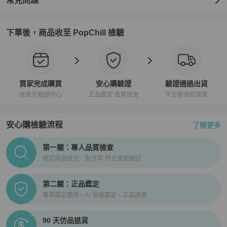
常見問題
下單後，商品收至 PopChill 檢驗
買家完成購買
安心購驗證
驗證通過出貨
收貨至驗證中心
正品鑑定 品質檢查
平台發貨給買家
安心購檢驗流程
了解更多
PopChill拍拍圈正品驗證、安心購檢驗流程介紹
第一關：專人品質檢查
確認商品狀況、配件等 符合頁面描述
第二關：正品鑑定
專業鑑定團隊、AI 儀器鑑定、正品證書
90 天仿品退貨