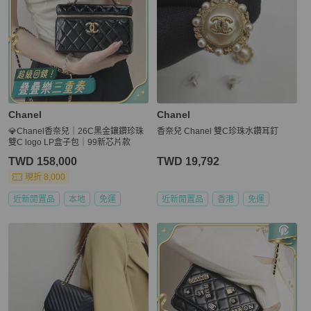
Chanel
Chanel
💎Chanel香奈兒｜26C黑金鑲鑽珍珠
香奈兒 Chanel 雙C珍珠水鑽耳釘
雙C logo LP盒子包｜99新芯片款
TWD 158,000
TWD 19,792
現折 8,000
近新閒置品
本地
免運
近新閒置品
香港
免運