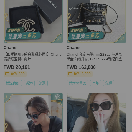
Chanel
Chanel
【四季適用✨約會聚餐必備‼️】Chanel
Chanel 限定吊墜mini22Bag 芯片款
滿鑽鏤空雙C胸針
黑金 油蠟牛皮 17*17*6 99新配件盒
塵袋
TWD 20,191
TWD 162,800
現折 800
現折 8,000
狀況良好
香港
免運
近新閒置品
本地
免運