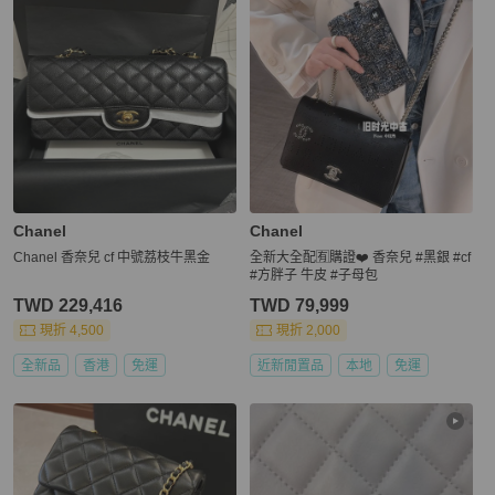
Chanel
Chanel
Chanel 香奈兒 cf 中號荔枝牛黑金
全新大全配🈶️購證❤️ 香奈兒 #黑銀 #cf
#方胖子 牛皮 #子母包
TWD 229,416
TWD 79,999
現折 4,500
現折 2,000
全新品
香港
免運
近新閒置品
本地
免運