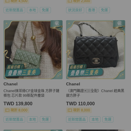
現折 4,500
現折 2,000
近新閒置品
本地
免運
狀況良好
香港
免運
Chanel
Chanel
Chanel抹茶綠CF金球金珠 方胖子鏈
（澳門購證🇲🇴全配）Chanel 經典黑
條包 芯片款 99新配件塵袋
銀方胖子
TWD 139,800
TWD 110,000
現折 8,000
現折 8,000
近新閒置品
本地
免運
近新閒置品
本地
免運