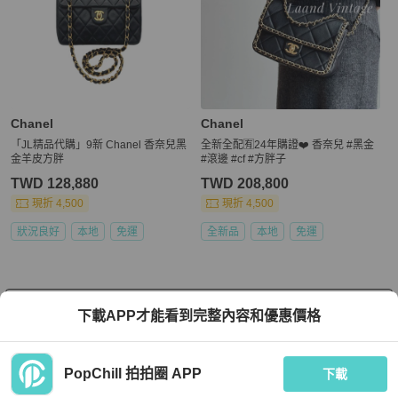
Chanel
Chanel
「JL精品代購」9新 Chanel 香奈兒黑
全新全配🈶️24年購證❤️ 香奈兒 #黑金
金羊皮方胖
#滾邊 #cf #方胖子
TWD 128,880
TWD 208,800
現折 4,500
現折 4,500
狀況良好
本地
免運
全新品
本地
免運
看更多
下載APP才能看到完整內容和優惠價格
PopChill 拍拍圈 APP
下載