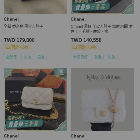
Chanel
Chanel
全新 香奈兒 黑金方胖子
Chanel 黑銀 羊皮方胖子 鐳射24開 附
件卡、毛氈、塵袋、盒
TWD 179,800
TWD 140,558
現折 4,500
現折 8,000
全新品
本地
免運
狀況良好
香港
免運
Chanel
Chanel