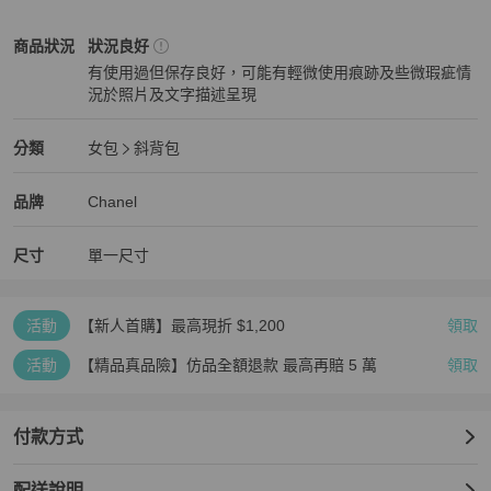
🔎確認商品狀況及資訊再下單，請私訊確認更多細圖

🔎一般二手商品不是全新，會有使用痕跡會標出，高標者請不要購買

Chanel
女包
商品狀態與細節
商品狀況
狀況良好
🔎本賣場二手商品售出不退換，沒有七天鑒賞

有使用過但保存良好，可能有輕微使用痕跡及些微瑕疵情
🔎出貨前會傳送出貨影片/照片，請以之為依據

況於照片及文字描述呈現
🔎出貨前都會有專業詳細鑒定，出貨後平台會再次第三方鑒定
狀況良好
Chanel
女包
分類資訊
分類
女包
斜背包
女包
/
斜背包
推薦
Chanel
Chanel
精品
推薦清單
女包
品牌介紹
品牌
Chanel
尺寸
單一尺寸
活動
【新人首購】最高現折 $1,200
領取
活動
【精品真品險】仿品全額退款 最高再賠 5 萬
領取
付款方式
配送說明