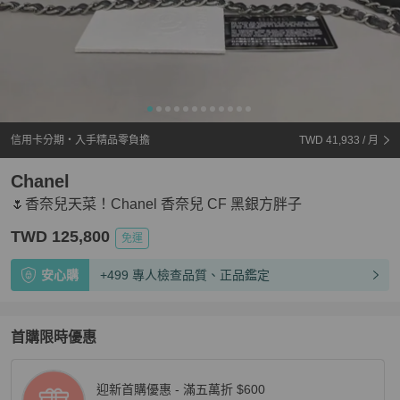
信用卡分期・入手精品零負擔
TWD 41,933
/ 月
Chanel
🌷香奈兒天菜！Chanel 香奈兒 CF 黑銀方胖子
TWD 125,800
免運
安心購
+499 專人檢查品質、正品鑑定
首購限時優惠
迎新首購優惠 - 滿五萬折 $600