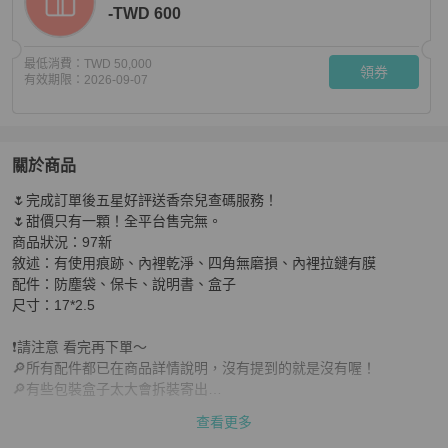
-TWD 600
最低消費：
TWD 50,000
領券
有效期限：
2026-09-07
關於商品
關於
🌷完成訂單後五星好評送香奈兒查碼服務！

🌷香奈兒天菜！Chanel 香奈兒 CF 黑銀方胖子
商品詳情
🌷甜價只有一顆！全平台售完無。

商品狀況：97新

敘述：有使用痕跡、內裡乾淨、四角無磨損、內裡拉鏈有膜

配件：防塵袋、保卡、說明書、盒子

尺寸：17*2.5

❗️請注意 看完再下單～

🔎所有配件都已在商品詳情說明，沒有提到的就是沒有喔！

🔎有些包裝盒子太大會拆裝寄出

🔎盒子配件在運送、存放過程中多少會有痕跡，和精品本身新舊無關
查看更多
係
