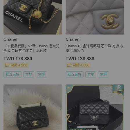
Chanel
Chanel
「JL精品代購」97新 Chanel 香奈兒
Chanel CF金球調節鏈 芯片款 方胖 灰
黑金 金球方胖cf17 Ic 芯片款
粉色 粉紫色
TWD 178,880
TWD 138,888
現折 4,500
現折 4,500
狀況良好
本地
免運
狀況良好
本地
免運