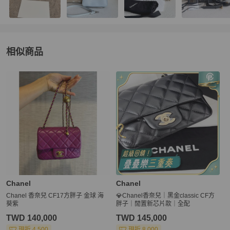
相似商品
更多相似
Chanel
女包
推薦精品
Chanel
Chanel
Chanel 香奈兒 CF17方胖子 金球 海
💎Chanel香奈兒｜黑金classic CF方
葵紫
胖子｜閒置新芯片款｜全配
TWD 140,000
TWD 145,000
現折 4,500
現折 8,000