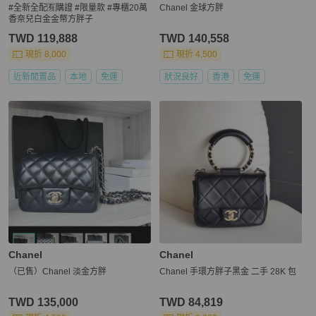
#全新全配🈶購證 #限量款 #專櫃20萬
Chanel 金球方胖
香奈兒白金金幣方胖子
TWD 119,888
TWD 140,558
現折 8,000
現折 4,500
近新閒置品
本地
免運
狀況良好
香港
免運
Chanel
Chanel
（已售）Chanel 淡金方胖
Chanel 手環方胖子黑金 二手 28K 包
TWD 135,000
TWD 84,819