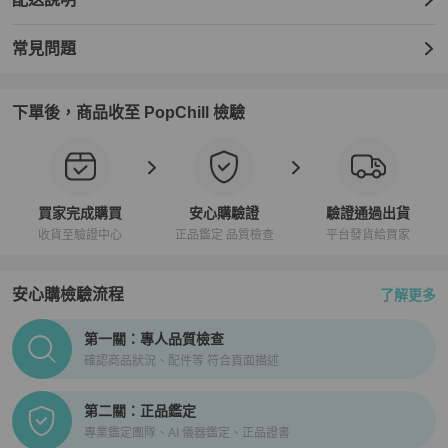
常見問題
下單後，商品收至 PopChill 檢驗
買家完成購買
安心購驗證
驗證通過出貨
收貨至驗證中心
正品鑑定 品質檢查
平台發貨給買家
安心購檢驗流程
了解更多
PopChill拍拍圈正品驗證、安心購檢驗流程介紹
第一關：專人品質檢查
確認商品狀況、配件等 符合頁面描述
第二關：正品鑑定
專業鑑定團隊、AI 儀器鑑定、正品證書