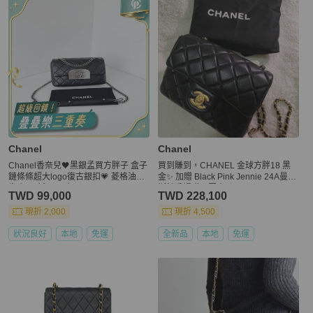
Chanel
Chanel
Chanel香奈兒🖤黑銀孟買方胖子 盒子
買到賺到，CHANEL 金球方胖18 黑
鏈條條超大logo復古銀扣💗 菱格油蠟
金✨ 加贈 Black Pink Jennie 24A曼徹
牛皮 98新✨ 尺寸23*16*7
斯特秀場贈品圍巾
TWD 99,000
TWD 228,100
現折 2,000
現折 4,500
狀況良好
本地
免運
全新品
本地
免運