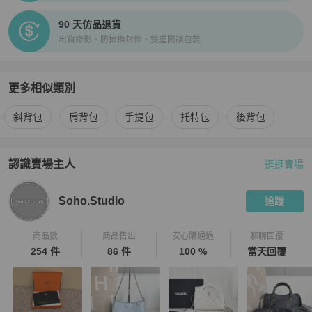
90 天仿品退貨
出貨錄影、防掉換封條、雙重防護包裝
更多相似類別
更多
Chanel
女包
相似商品推薦
斜背包
肩背包
手提包
托特包
後背包
認識賣場主人
逛逛賣場
PopChill 拍拍圈嚴選賣家
Soho.Studio
介紹
Soho.Studio
追蹤
商品數
商品售出
安心購通過
聊聊回覆
254 件
86 件
100 %
當天回覆