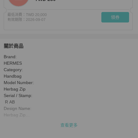
最低消費：
TWD 20,000
領券
有效期限：
2026-09-07
關於商品
關於
Brand:

Used HERMES Toile Hunter Herbag Zip Handbag Navy 
HERMES

Category:

Handbag

Model Number:

Herbag Zip

Serial / Stamp:

 R AB

Design Name:

Herbag Zip

Size:

查看更多
31

Condition:
