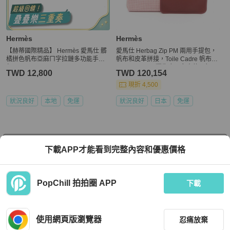
Hermès
Hermès
【赫蒂國際精品】 Hermès 愛馬仕 髒
愛馬仕 Herbag Zip PM 兩用手提包，
橘拼色帆布亞麻ㄇ字拉鏈多功能手拿
帆布和皮革拼接，Toile Cadre 帆布，
包 vintage
Vache Hunter 獵牛皮，女士款，紅
TWD 12,800
TWD 120,154
色、白色、波爾多紅、Rouge Sellier
色。
現折 4,500
狀況良好
本地
免運
狀況良好
日本
免運
看更多
下載APP才能看到完整內容和優惠價格
PopChill 拍拍圈 APP
下載
上架
使用網頁版瀏覽器
忍痛放棄