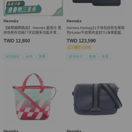
Hermès
Hermès
【赫蒂國際精品】 Hermès 愛馬仕 黑
Hermes Herbag31子母包斜背包單肩
拼色帆布亞麻ㄇ字拉鏈多功能手拿包 v
包Hunter牛皮帆布金扣7U海軍藍藍色
intage
Z刻
TWD 12,800
TWD 123,590
現折 4,500
狀況良好
本地
免運
狀況尚可
香港
免運
Hermès
Hermès