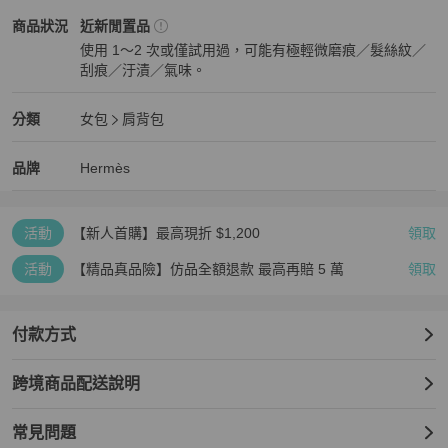
USED - B

Hermès
女包
商品狀態與細節
商品狀況
近新閒置品
Color:

使用 1～2 次或僅試用過，可能有極輕微磨痕／髮絲紋／
Navy Blue,Brown

刮痕／汙漬／氣味。
Pattern & Material:

近新閒置品
Toile,Hunter

Accessories

Hermès
女包
分類資訊
分類
女包
肩背包
Dust Bag, Padlock, Keys, Clochette, Pouch
女包
/
肩背包
推薦
Hermès
Hermès
精品
推薦清單
女包
品牌介紹
品牌
Hermès
活動
【新人首購】最高現折 $1,200
領取
活動
【精品真品險】仿品全額退款 最高再賠 5 萬
領取
付款方式
跨境商品配送說明
常見問題