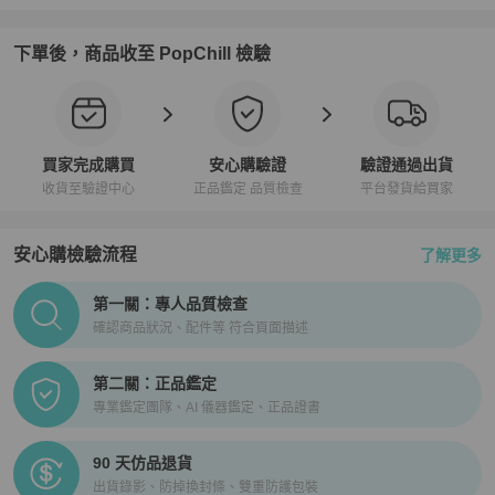
下單後，商品收至 PopChill 檢驗
買家完成購買
安心購驗證
驗證通過出貨
收貨至驗證中心
正品鑑定 品質檢查
平台發貨給買家
安心購檢驗流程
了解更多
PopChill拍拍圈正品驗證、安心購檢驗流程介紹
第一關：專人品質檢查
確認商品狀況、配件等 符合頁面描述
第二關：正品鑑定
專業鑑定團隊、AI 儀器鑑定、正品證書
90 天仿品退貨
出貨錄影、防掉換封條、雙重防護包裝