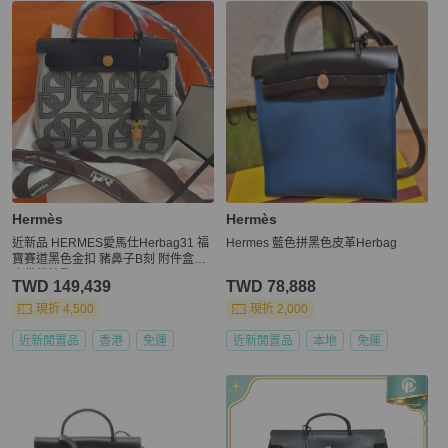
Hermès
Hermès
近新品 HERMES愛馬仕Herbag31 福
Hermes 藍色拼黑色皮革Herbag
寶賽道黑色金扣 豬鼻子B刻 附件盒子
塵袋鎖鑰匙
TWD 149,439
TWD 78,888
現折 4,500
現折 2,000
近新閒置品
香港
免運
近新閒置品
本地
免運