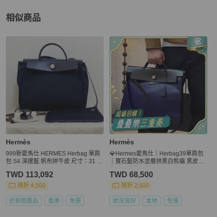
相似商品
更多相似
Hermès
女包
推薦精品
Hermès
Hermès
999新愛馬仕 HERMES Herbag 單肩
💎Hermes愛馬仕｜Herbag39單肩包
包 S4 深邃藍 帆布拼牛皮 尺寸：31 銀
｜寶石藍防水塗層拼黑白熊貓 黑皮翻
扣K刻。
蓋 ｜98新｜C刻
TWD 113,092
TWD 68,500
現折 4,500
現折 2,000
近新閒置品
香港
免運
狀況良好
本地
免運