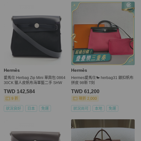
Hermès
Hermès
愛馬仕 Herbag Zip Mini 單肩包 0864
Hermes愛馬仕🐎 herbag31 銀扣帆布
30CK 獵人皮帆布海軍藍二手 SHW
拼皮 98新 T刻
TWD 142,584
TWD 61,200
9 折
現折 2,000
狀況良好
日本
免運
狀況尚可
本地
免運