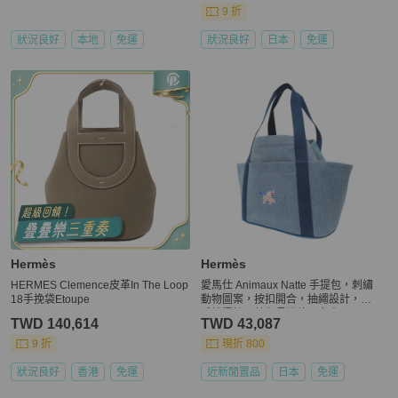
9 折
狀況良好
本地
免運
狀況良好
日本
免運
Hermès
Hermès
HERMES Clemence皮革In The Loop
愛馬仕 Animaux Natte 手提包，刺繡
18手挽袋Etoupe
動物圖案，按扣開合，抽繩設計，羊
毛棉混紡，藍色長褲款，女士
TWD 140,614
TWD 43,087
9 折
現折 800
狀況良好
香港
免運
近新閒置品
日本
免運