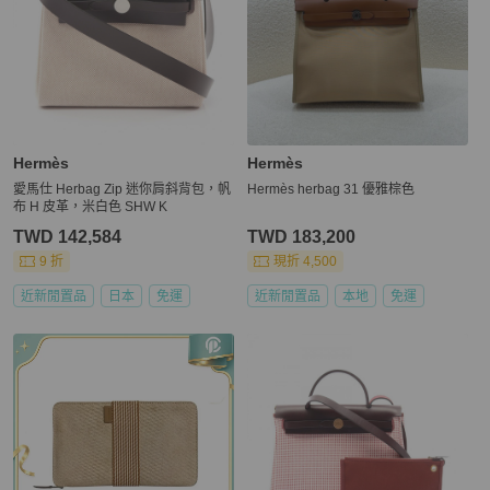
Hermès
Hermès
愛馬仕 Herbag Zip 迷你肩斜背包，帆
Hermès herbag 31 優雅棕色
布 H 皮革，米白色 SHW K
TWD 142,584
TWD 183,200
9 折
現折 4,500
近新閒置品
日本
免運
近新閒置品
本地
免運