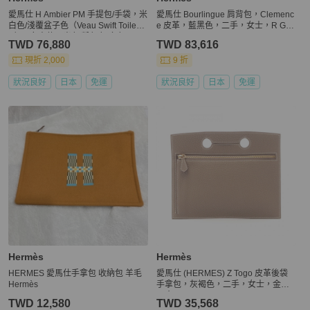
愛馬仕 H Ambier PM 手提包/手袋，米
愛馬仕 Bourlingue 肩背包，Clemenc
白色/淺覆盆子色（Veau Swift Toile
e 皮革，藍黑色，二手，女士，R GH
H） - 女士款，米色/粉紅色/多色
W
TWD 76,880
TWD 83,616
現折 2,000
9 折
狀況良好
日本
免運
狀況良好
日本
免運
Hermès
Hermès
HERMES 愛馬仕手拿包 收納包 羊毛
愛馬仕 (HERMES) Z Togo 皮革後袋
Hermès
手拿包，灰褐色，二手，女士，金色
五金
TWD 12,580
TWD 35,568