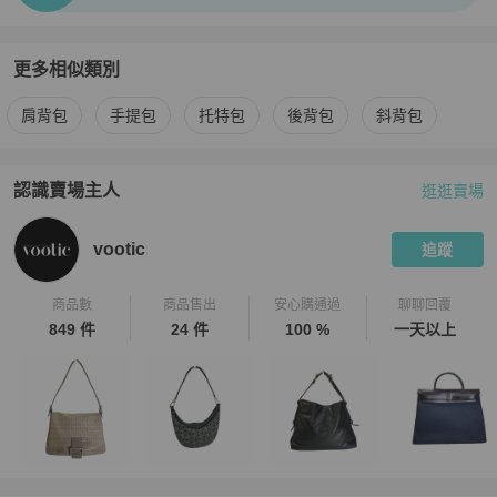
更多相似類別
更多
Hermès
女包
相似商品推薦
肩背包
手提包
托特包
後背包
斜背包
認識賣場主人
逛逛賣場
PopChill 拍拍圈嚴選賣家
vootic
介紹
vootic
追蹤
商品數
商品售出
安心購通過
聊聊回覆
849 件
24 件
100 %
一天以上