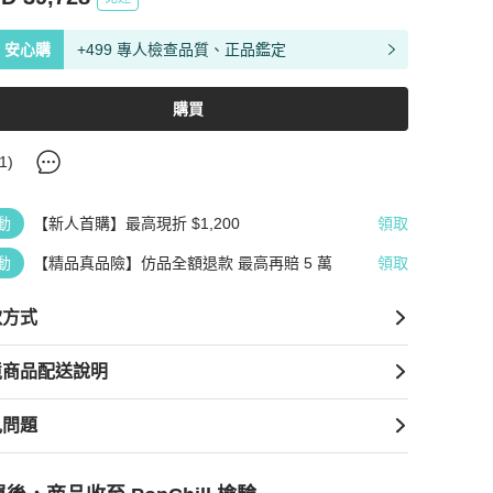
安心購
+499 專人檢查品質、正品鑑定
購買
1
)
動
【新人首購】最高現折 $1,200
領取
動
【精品真品險】仿品全額退款 最高再賠 5 萬
領取
款方式
境商品配送說明
見問題