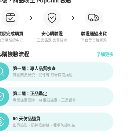
後，商品收至 PopChill 檢驗
買家完成購買
安心購驗證
驗證通過出貨
收貨至驗證中心
正品鑑定 品質檢查
平台發貨給買家
心購檢驗流程
了解更多
pChill拍拍圈正品驗證、安心購檢驗流程介紹
第一關：專人品質檢查
確認商品狀況、配件等 符合頁面描述
第二關：正品鑑定
專業鑑定團隊、AI 儀器鑑定、正品證書
90 天仿品退貨
出貨錄影、防掉換封條、雙重防護包裝