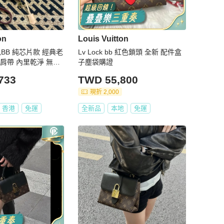
on
Louis Vuitton
尼BB 純芯片款 經典老
Lv Lock bb 紅色鎖頭 全新 配件盒
肩帶 內里乾淨 無任
子塵袋購證
733
TWD 55,800
現折 2,000
香港
免運
全新品
本地
免運