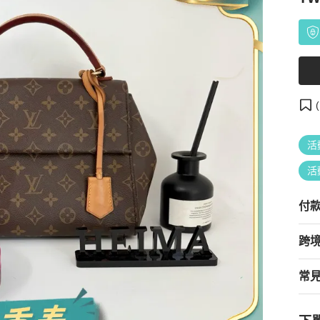
(
活
活
付
跨
常