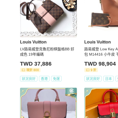
Louis Vuitton
Louis Vuitton
LV路易威登克魯尼粉棋盤格BB 好
路易威登 Low Key Al
成色 19年編碼
包 M14416 小牛皮
TWD 37,886
TWD 98,904
現折 800
9 折
狀況良好
香港
免運
狀況良好
日本