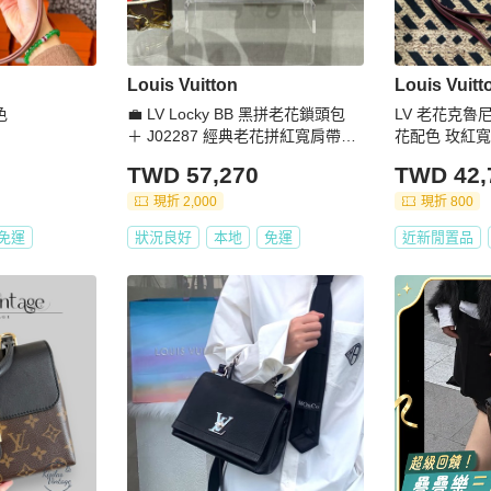
Louis Vuitton
Louis Vuitt
色
💼 LV Locky BB 黑拼老花鎖頭包
LV 老花克魯
＋ J02287 經典老花拼紅寬肩帶
花配色 玫紅寬
（極值成套出售）
何磨損瑕疵
TWD 57,270
TWD 42,
現折 2,000
現折 800
免運
狀況良好
本地
免運
近新閒置品