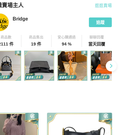
識賣場主人
逛逛賣場
pChill 拍拍圈嚴選賣家
Bridge
介紹
Bridge
追蹤
商品數
商品售出
安心購通過
聊聊回覆
2111 件
19 件
94 %
當天回覆