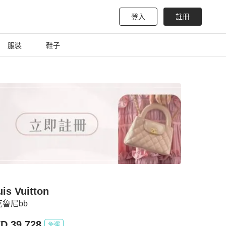
登入
註冊
服裝
鞋子
is Vuitton
克魯尼bb
D 39,728
免運