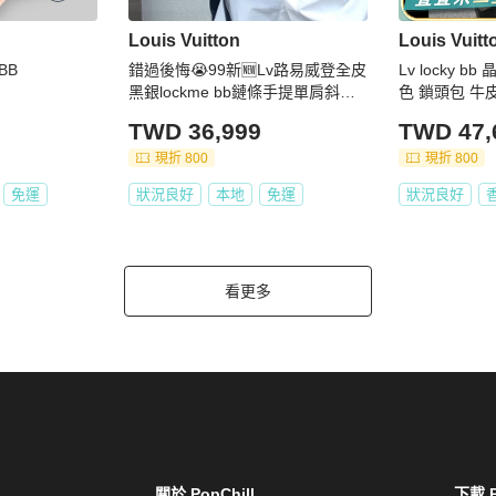
Louis Vuitton
Louis Vuitt
 BB
錯過後悔😭99新🆕Lv路易威登全皮
Lv locky 
黑銀lockme bb鏈條手提單肩斜挎
色 鎖頭包 牛
包
TWD 36,999
TWD 47,
現折 800
現折 800
免運
狀況良好
本地
免運
狀況良好
看更多
關於 PopChill
下載 P