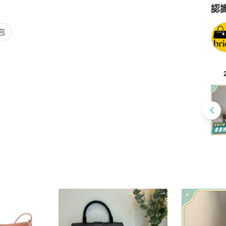
認
Po
包