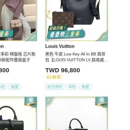
on
Louis Vuitton
定多彩 棋盤格 芯片款
黑色 牛皮 Low Key All In BB 肩背
*6 99新配件塵袋盒子
包【LOUIS VUITTON LV 路易威
登】 M25543
800
TWD 96,800
95 折
本地
免運
狀況良好
本地
免運