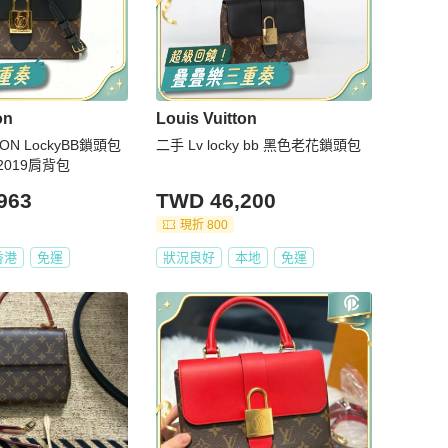
on
Louis Vuitton
TON LockyBB鎖頭包
二手 Lv locky bb 黑色老花鎖頭包
2019肩背包
963
TWD 46,200
現折 800
香港
免運
狀況良好
本地
免運