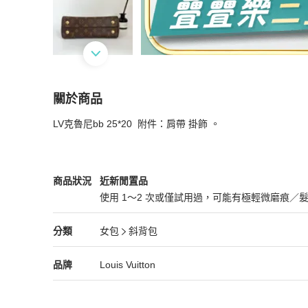
關於商品
關於
LV克魯尼bb 25*20  附件：肩帶 掛飾 。
LV克魯尼bb
商品詳情與購買須知
Louis Vuitton
女包
商品狀態與細節
商品狀況
近新閒置品
使用 1～2 次或僅試用過，可能有極輕微磨痕／
近新閒置品
Louis Vuitton
女包
分類資訊
分類
女包
斜背包
女包
/
斜背包
推薦
Louis Vuitton
Louis Vuitton
精品
推薦清單
女包
品牌介紹
品牌
Louis Vuitton