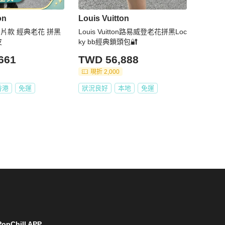
on
Louis Vuitton
bb 晶片款 經典老花 拼黑
Louis Vuitton路易威登老花拼黑Loc
皮
ky bb經典鎖頭包🔐
661
TWD 56,888
現折 2,000
香港
免運
狀況良好
本地
免運
opChill APP