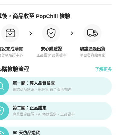
後，商品收至 PopChill 檢驗
買家完成購買
安心購驗證
驗證通過出貨
收貨至驗證中心
正品鑑定 品質檢查
平台發貨給買家
心購檢驗流程
了解更多
pChill拍拍圈正品驗證、安心購檢驗流程介紹
第一關：專人品質檢查
確認商品狀況、配件等 符合頁面描述
第二關：正品鑑定
專業鑑定團隊、AI 儀器鑑定、正品證書
90 天仿品退貨