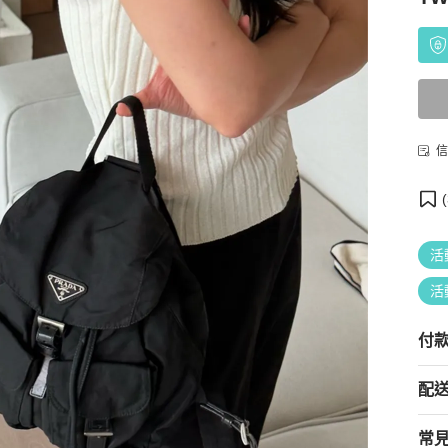
信
(
活
活
付
配
常