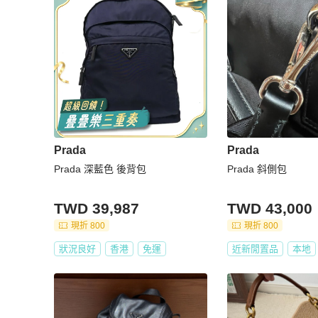
Prada
Prada
Prada 深藍色 後背包
Prada 斜側包
TWD 39,987
TWD 43,000
現折 800
現折 800
狀況良好
香港
免運
近新閒置品
本地