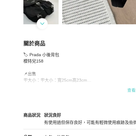
關於商品
關於
🏷️ Prada 小後背包

🏷️ Prada 小後背包
商品詳情與購買須知
模特兒158

📌出售

🪧大小：🪧大小：寬25cm高23cm

查看
🪧材質：

尼龍材質

🪧狀況：

Rank A（每個人對於新舊定義不同已照片為主）

Prada
女包
商品狀態與細節
商品狀況
狀況良好
🪧配件：

有使用過但保存良好，可能有輕微使用痕跡及些
None

狀況良好