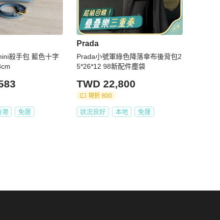
Prada
mini殺手包 藍色十字
Prada小號軍綠色降落傘布後背包2
cm
5*26*12 98新配件塵袋
583
TWD 22,800
現折 800
香港
免運
狀況良好
本地
免運