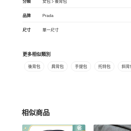
Prada
女包
分類資訊
分類
女包
後背包
▪️商品來自日本正規中古店，

女包
/
後背包
推薦
本店均為正品有專業鑒定師鑒定

Prada
Prada
精品
推薦清單
女包
品牌介紹
品牌
Prada
▪️畢竟是Vintage 都會有歲月留下來的痕跡如完美主義者，
尺寸
單一尺寸
更多相似類別
更多
Prada
女包
相似商品推薦
後背包
肩背包
手提包
托特包
斜背
相似商品
更多相似
Prada
女包
推薦精品