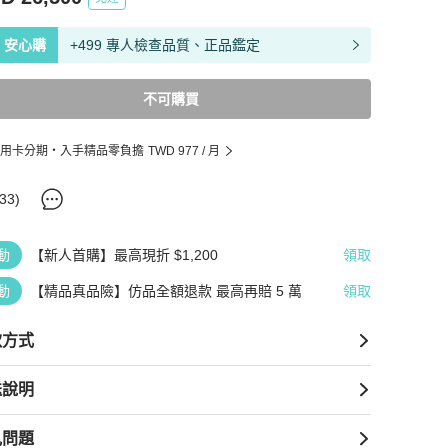
安心購
+499 專人檢查品質、正品鑑定
不可購買
用卡分期・入手精品零負擔
TWD 977
/ 月
33
)
動
【新人首購】最高現折 $1,200
領取
動
【精品真品險】仿品全額退款 最高再賠 5 萬
領取
款方式
送說明
見問題