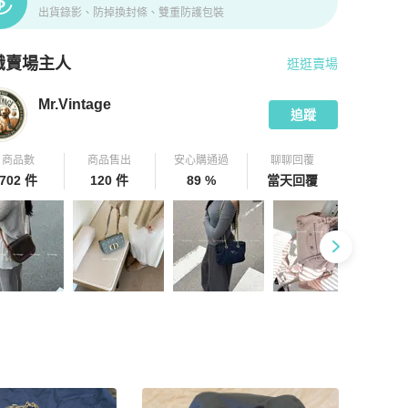
出貨錄影、防掉換封條、雙重防護包裝
識賣場主人
逛逛賣場
pChill 拍拍圈嚴選賣家
Mr.Vintage
介紹
Mr.Vintage
追蹤
商品數
商品售出
安心購通過
聊聊回覆
702 件
120 件
89 %
當天回覆