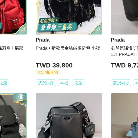
Prada
Prada
號降落傘｜尼龍
Prada • 新款黑金絲絨後背包 小號
💪爸氣降價👔
㊣✨PRADA✨
容量 多夾層 
TWD 39,800
TWD 9,7
品/二手包/二
手樹屋🌳
現折 800
免運
狀況良好
本地
免運
狀況尚可