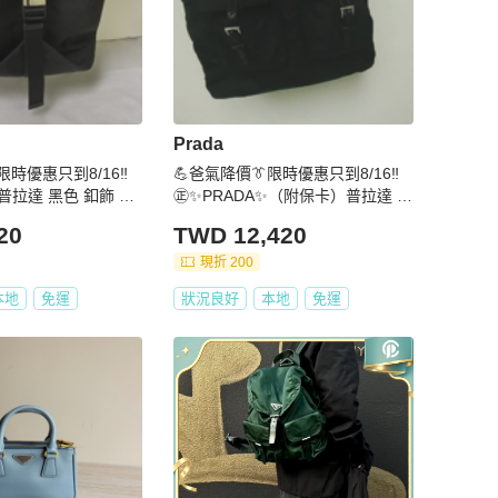
Prada
限時優惠只到8/16‼️
💪爸氣降價👔限時優惠只到8/16‼️
普拉達 黑色 釦飾 大
㊣✨PRADA✨（附保卡）普拉達 黑
後背包 /二手包/二手精
色 輕量 帆布 皮革 雙口袋 托特包
20
TWD 12,420
手精品/保證正品🌳二
文件包 通勤包/二手包/二手精品/保
證正品🌳二手樹屋🌳
現折 200
本地
免運
狀況良好
本地
免運