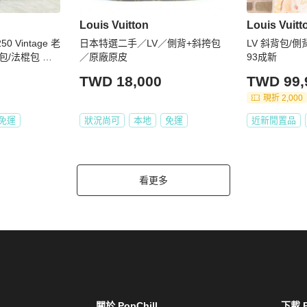
Louis Vuitton
Louis Vuitt
日本特選二手／LV／側背+斜挎包
LV 斜背包/側
/法棍包 適
／原廠原皮
93成新
TWD 18,000
TWD 99,
現折 2,000
免運
狀況尚可
本地
免運
近新閒置品
看更多
關於 PopChill
下載 P