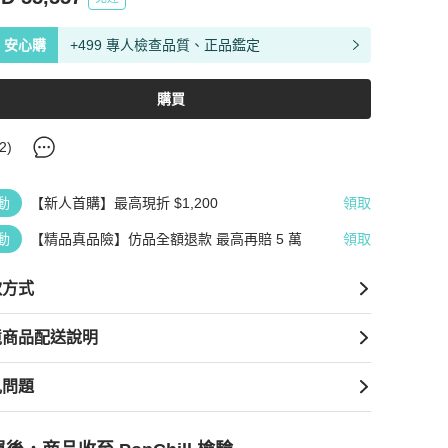
安心購
+499 專人檢查品質、正品鑑定
購買
2
)
動
【新人首購】最高現折 $1,200
領取
動
【精品真品險】仿品全額退款 最高再賠 5 萬
領取
款方式
境商品配送說明
見問題