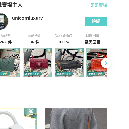
識賣場主人
逛逛賣場
pChill 拍拍圈嚴選賣家
unicornluxury
介紹
unicornluxury
追蹤
商品數
商品售出
安心購通過
聊聊回覆
262 件
36 件
100 %
當天回覆