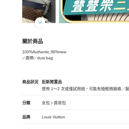
關於商品
關於
100%Authentic,98%new 

Lv Tuileries besace bag 2way bag M43154
商品
✅肩帶✅dust bag
Louis Vuitton
女包
商品狀態與細節
商品狀況
近新閒置品
使用 1～2 次或僅試用過，可能有極輕微磨痕／
近新閒置品
Louis Vuitton
女包
分類資訊
分類
女包
肩背包
女包
/
肩背包
推薦
Louis Vuitton
Louis Vuitton
精品
推薦清單
女包
品牌介紹
品牌
Louis Vuitton