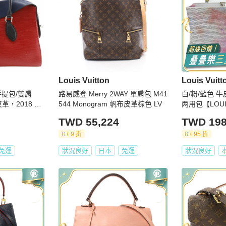
Louis Vuitton
Louis Vuitt
 手提包/雙肩
路易威登 Merry 2WAY 單肩包 M41
白/粉/藍色 牛皮 
皮革，2018 年
544 Monogram 帆布皮革棕色 LV
两用包【LOUIS
128，雙肩
威登】 M238
TWD 55,224
TWD 198
鍊，女士款
9 折
95 折
免運
狀況良好
日本
免運
狀況良好