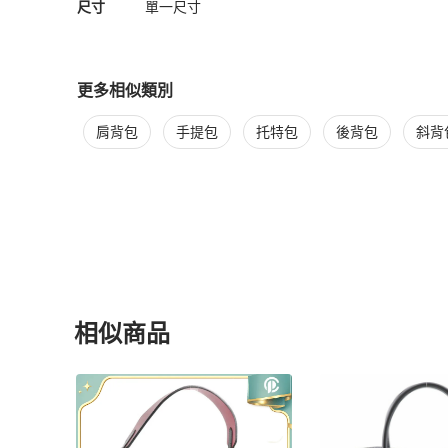
尺寸
單一尺寸
更多相似類別
更多
Louis Vuitton
女包
相似商品推薦
肩背包
手提包
托特包
後背包
斜背
相似商品
更多相似
Louis Vuitton
女包
推薦精品