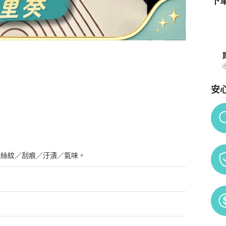
下單
安
詳情與購買須知
Po
髮絲紋／刮痕／汙漬／氣味。