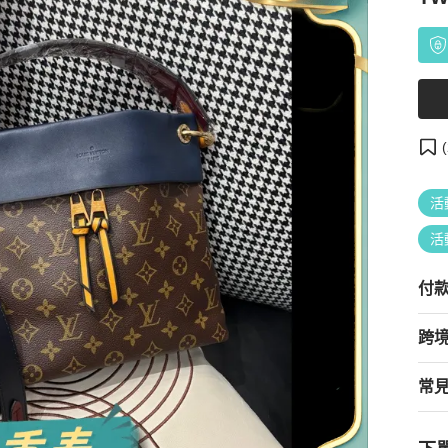
(
活
活
付
跨
常