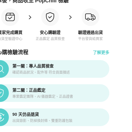
後，商品收至 PopChill 檢驗
買家完成購買
安心購驗證
驗證通過出貨
收貨至驗證中心
正品鑑定 品質檢查
平台發貨給買家
心購檢驗流程
了解更多
pChill拍拍圈正品驗證、安心購檢驗流程介紹
第一關：專人品質檢查
確認商品狀況、配件等 符合頁面描述
第二關：正品鑑定
專業鑑定團隊、AI 儀器鑑定、正品證書
90 天仿品退貨
出貨錄影、防掉換封條、雙重防護包裝