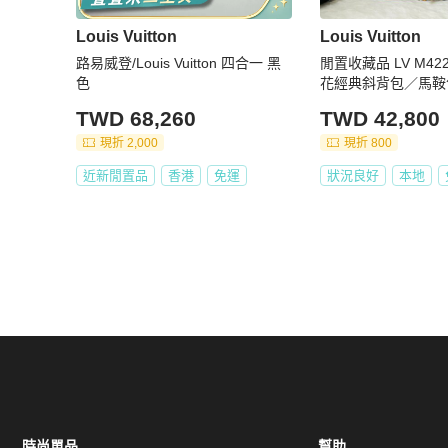
Louis Vuitton
Louis Vuitton
路易威登/Louis Vuitton 四合一 黑
閒置收藏品 LV M42250 Vintage 老
色
花經典斜背包／馬鞍包
合送禮 男女皆宜
TWD 68,260
TWD 42,800
現折 2,000
現折 800
近新閒置品
香港
免運
狀況良好
本地
時尚單品
幫助