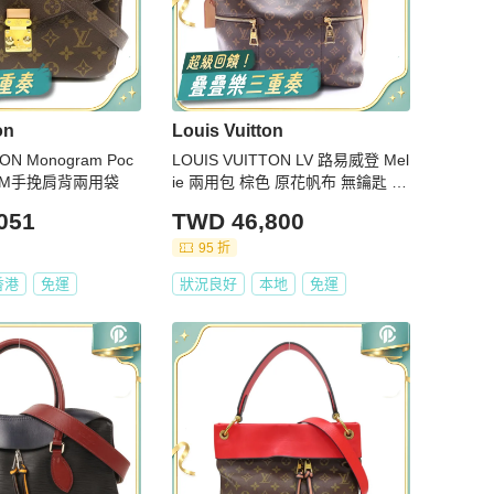
on
Louis Vuitton
TON Monogram Poc
LOUIS VUITTON LV 路易威登 Mel
is MM手挽肩背兩用袋
ie 兩用包 棕色 原花帆布 無鑰匙 M
41544
051
TWD 46,800
95 折
香港
免運
狀況良好
本地
免運