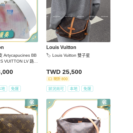
on
Louis Vuitton
Artycapucines BB
🏷️ Louis Vuitton 雙子星
 VUITTON LV 路易
45
,000
TWD 25,500
現折 800
本地
免運
狀況尚可
本地
免運