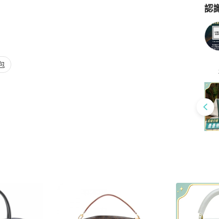
認
Po
包