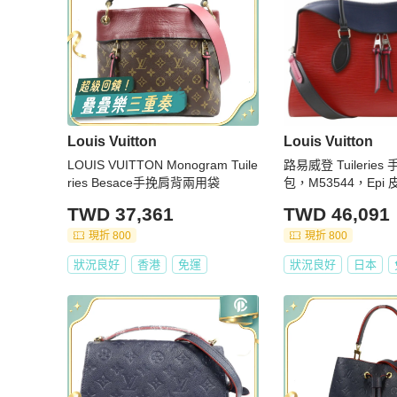
Louis Vuitton
Louis Vuitton
LOUIS VUITTON Monogram Tuile
路易威登 Tuileries
ries Besace手挽肩背兩用袋
包，M53544，Epi 
款，紅/海軍藍，FL2
TWD 37,361
TWD 46,091
包，A5 容量，雙拉
現折 800
現折 800
狀況良好
香港
免運
狀況良好
日本