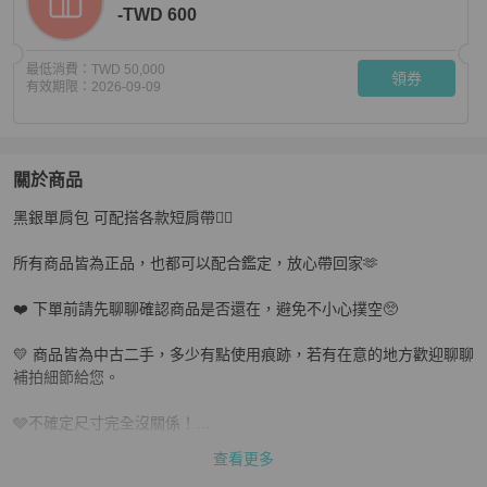
-TWD 600
最低消費：
TWD 50,000
領券
有效期限：
2026-09-09
關於商品
關於
黑銀單肩包 可配搭各款短肩帶👍🏻

🐎Hermes 愛馬仕｜evelyne29黑銀｜98新｜框N
商品詳情
所有商品皆為正品，也都可以配合鑑定，放心帶回家🫶

❤️️ 下單前請先聊聊確認商品是否還在，避免不小心撲空🥺

💛 商品皆為中古二手，多少有點使用痕跡，若有在意的地方歡迎聊聊
補拍細節給您。

🩶不確定尺寸完全沒關係！

可提供手工測量數據參考，讓您更安心選擇✨

查看更多