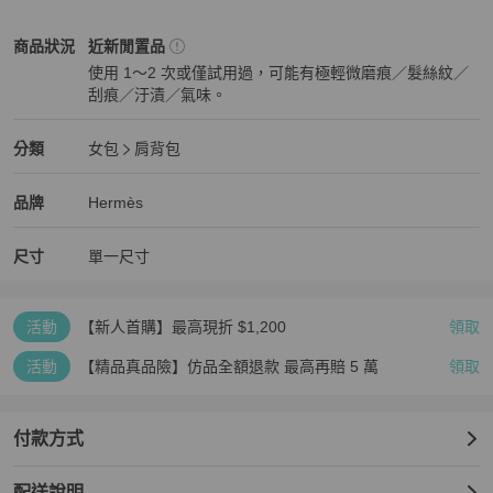
🩵二手商品售出後就不做退換囉

請確認包況後再下單～
Hermès
女包
商品狀態與細節
商品狀況
近新閒置品
使用 1～2 次或僅試用過，可能有極輕微磨痕／髮絲紋／
刮痕／汙漬／氣味。
近新閒置品
Hermès
女包
分類資訊
分類
女包
肩背包
女包
/
肩背包
推薦
Hermès
Hermès
精品
推薦清單
女包
品牌介紹
品牌
Hermès
尺寸
單一尺寸
活動
【新人首購】最高現折 $1,200
領取
活動
【精品真品險】仿品全額退款 最高再賠 5 萬
領取
付款方式
配送說明