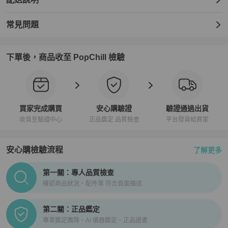
常見問題
下單後，商品收至 PopChill 檢驗
買家完成購買
安心購驗證
驗證通過出貨
收貨至驗證中心
正品鑑定 品質檢查
平台發貨給買家
安心購檢驗流程
了解更多
PopChill拍拍圈正品驗證、安心購檢驗流程介紹
第一關：專人品質檢查
確認商品狀況、配件等 符合頁面描述
第二關：正品鑑定
專業鑑定團隊、AI 儀器鑑定、正品證書