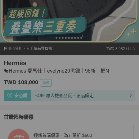
信用卡分期・入手精品零負擔
TWD 3,982
/ 月
Hermès
🐎Hermes 愛馬仕｜evelyne29黑銀｜98新｜框N
TWD 108,000
免運
安心購
+499 專人檢查品質、正品鑑定
首購限時優惠
迎新首購優惠 - 滿五萬折 $600