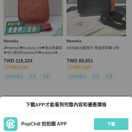
Hermès
Hermès
🌈Hermes🧡Evelyne 29🧡南瓜色銀扣
HERMES/愛馬仕 黑金伊芙琳 U刻
🌟98.5新🌈Evelyne29🌟evelyne🌟愛
馬仕🌟
TWD 116,324
TWD 88,051
現折 8,000
現折 2,000
近新閒置品
香港
免運
近新閒置品
香港
免運
看更多
下載APP才能看到完整內容和優惠價格
PopChill 拍拍圈 APP
下載