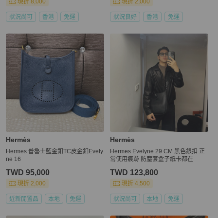
現折 8,000
現折 2,000
狀況尚可
香港
免運
狀況良好
香港
免運
Hermès
Hermès
Hermes 普魯士藍金釦TC皮金釦Evely
Hermes Evelyne 29 CM 黑色銀扣 正
ne 16
常使用痕跡 防塵套盒子紙卡都在
TWD 95,000
TWD 123,800
現折 2,000
現折 4,500
近新閒置品
本地
免運
狀況尚可
本地
免運