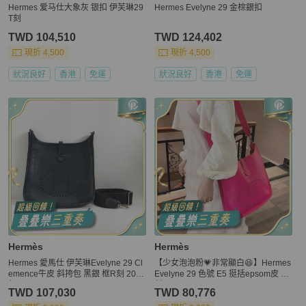
Hermes 爱马仕大象灰 银扣 伊芙琳29
Hermes Evelyne 29 金棕銀扣
T刻
TWD 104,510
TWD 124,402
現折 4,500
現折 4,500
狀況良好
香港
免運
狀況良好
香港
免運
Hermès
Hermès
Hermes 愛馬仕 伊芙琳Evelyne 29 Cl
【少女泡泡粉💗非常顯白😆】Hermes
emence牛皮 斜挎包 黑銀 框R刻 2014
Evelyne 29 色號 E5 挺括epsom皮 R
年
刻
TWD 107,030
TWD 80,776