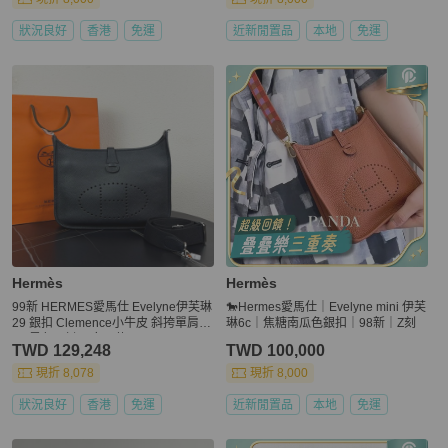
狀況良好
香港
免運
近新閒置品
本地
免運
Hermès
Hermès
99新 HERMES愛馬仕 Evelyne伊芙琳
🐎Hermes愛馬仕｜Evelyne mini 伊芙
29 銀扣 Clemence小牛皮 斜挎單肩包
琳6c｜焦糖南瓜色銀扣｜98新｜Z刻
29 黑色 B刻 男女同款
TWD 129,248
TWD 100,000
現折 8,078
現折 8,000
狀況良好
香港
免運
近新閒置品
本地
免運