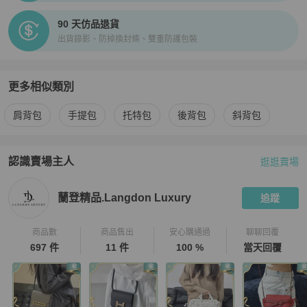
90 天仿品退貨
出貨錄影、防掉換封條、雙重防護包裝
更多相似類別
更多
Hermès
女包
相似商品推薦
肩背包
手提包
托特包
後背包
斜背包
認識賣場主人
逛逛賣場
PopChill 拍拍圈嚴選賣家
蘭登精品.Langdon Luxury
介紹
蘭登精品.Langdon Luxury
追蹤
商品數
商品售出
安心購通過
聊聊回覆
697 件
11 件
100 %
當天回覆