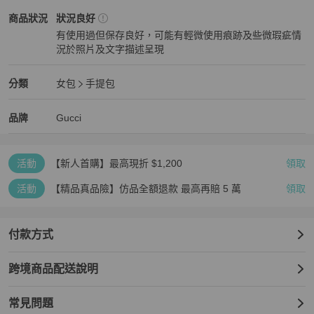
Gucci
女包
商品狀態與細節
商品狀況
狀況良好
本店每單貨品要被平台扣除手續費。走平台本就是花錢買信任保障，
有使用過但保存良好，可能有輕微使用痕跡及些微瑕疵情
謝絕大幅砍價。以免浪費雙方時間❤️
況於照片及文字描述呈現
狀況良好
Gucci
女包
分類資訊
分類
女包
手提包
女包
/
手提包
推薦
Gucci
Gucci
精品
推薦清單
女包
品牌介紹
品牌
Gucci
活動
【新人首購】最高現折 $1,200
領取
活動
【精品真品險】仿品全額退款 最高再賠 5 萬
領取
付款方式
跨境商品配送說明
常見問題