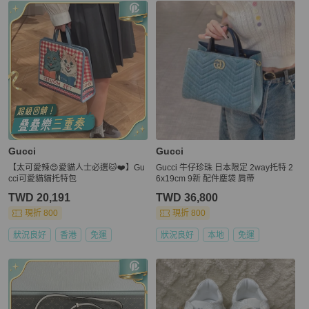
Gucci
Gucci
【太可愛辣😍愛貓人士必選🐱❤️】Gu
Gucci 牛仔珍珠 日本限定 2way托特 2
cci可愛貓貓托特包
6x19cm 9新 配件塵袋 肩帶
TWD 20,191
TWD 36,800
現折 800
現折 800
狀況良好
香港
免運
狀況良好
本地
免運