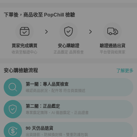
下單後，商品收至 PopChill 檢驗
買家完成購買
安心購驗證
驗證通過出貨
收貨至驗證中心
正品鑑定 品質檢查
平台發貨給買家
安心購檢驗流程
了解更多
PopChill拍拍圈正品驗證、安心購檢驗流程介紹
第一關：專人品質檢查
確認商品狀況、配件等 符合頁面描述
第二關：正品鑑定
專業鑑定團隊、AI 儀器鑑定、正品證書
90 天仿品退貨
出貨錄影、防掉換封條、雙重防護包裝