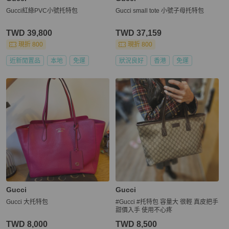
Gucci紅綠PVC小號托特包
Gucci small tote 小號子母托特包
TWD 39,800
TWD 37,159
現折 800
現折 800
近新閒置品
本地
免運
狀況良好
香港
免運
Gucci
Gucci
Gucci 大托特包
#Gucci #托特包 容量大 很輕 真皮把手
甜價入手 使用不心疼
TWD 8,000
TWD 8,500