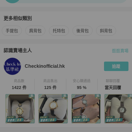
更多相似類別
更多
Gucci
女包
相似商品推薦
手提包
肩背包
托特包
後背包
斜背包
認識賣場主人
逛逛賣場
PopChill 拍拍圈嚴選賣家
Checkinofficial.hk
介紹
Checkinofficial.hk
追蹤
商品數
商品售出
安心購通過
聊聊回覆
1422 件
125 件
95 %
當天回覆