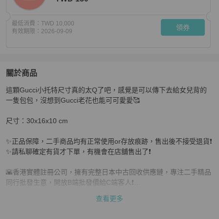
最低消費：
TWD 10,000
領券
有效期限：
2026-09-09
關於商品
關於
這顆Gucci小托特尺寸真的太Q了吧，感覺是可以傳下去給女兒背的
可以當傳家寶的Gucci小托特｜看似相貌平平，上身卻總是很
一隻包包，沒想到Gucci老花也能可可愛愛🥰

尺寸：30x16x10 cm

✨正品保障，二手商品均有正常使用or存放痕跡，售出後不接受退貨❗️

✨請私聊確定有貨才下單，有機會在店舖售出了❗️

🌇香港實體註冊公司，擁有完整日本中古回收供應鏈，專注二手精品
同行批發生意，開放B端批發價給C端客人❗️

查看更多
⚠️全網最低價❗️我們客單利潤只有5%，只賺物流服務費❗️絕對全網最低
💰
