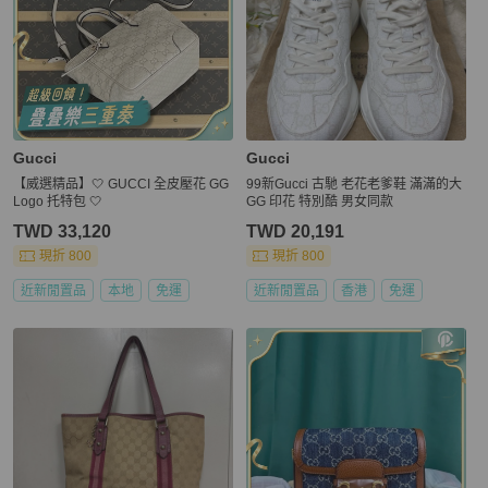
Gucci
Gucci
【威選精品】🤍 GUCCI 全皮壓花 GG
99新Gucci 古馳 老花老爹鞋 滿滿的大
Logo 托特包 🤍
GG 印花 特別酷 男女同款
TWD 33,120
TWD 20,191
現折 800
現折 800
近新閒置品
本地
免運
近新閒置品
香港
免運