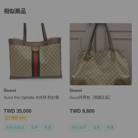
相似商品
更多相似
Gucci
女包
推薦精品
Gucci
Gucci
Gucci Pvc Ophidia 大托特 約92新
Gucci托特包［保證正品］
TWD 35,000
TWD 9,800
現折 800
近新閒置品
本地
免運
狀況尚可
本地
免運