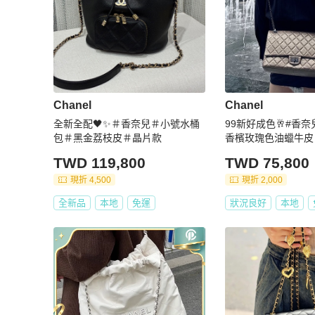
Chanel
Chanel
全新全配🖤✨＃香奈兒＃小號水桶
99新好成色🥂#香奈兒 
包＃黑金荔枝皮＃晶片款
香檳玫瑰色油蠟牛皮 
子
TWD 119,800
TWD 75,800
現折 4,500
現折 2,000
全新品
本地
免運
狀況良好
本地