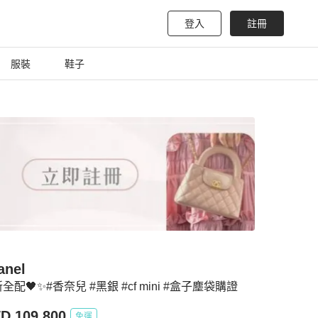
登入
註冊
服裝
鞋子
anel
新全配🖤✨#香奈兒 #黑銀 #cf mini #盒子塵袋購證
D 109,800
免運