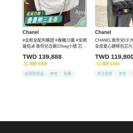
Chanel
Chanel
#全新全配🈶購證 #專櫃23萬 #全網
CHANEL香奈兒CF大
最低💰 香奈兒白銀22bag小號 芯片
全皮愛心鏈條包芯片
款
TWD 139,888
TWD 119,80
現折 8,000
現折 4,500
近新閒置品
本地
免運
狀況良好
本地