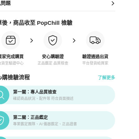
見問題
後，商品收至 PopChill 檢驗
買家完成購買
安心購驗證
驗證通過出貨
收貨至驗證中心
正品鑑定 品質檢查
平台發貨給買家
心購檢驗流程
了解更多
pChill拍拍圈正品驗證、安心購檢驗流程介紹
第一關：專人品質檢查
確認商品狀況、配件等 符合頁面描述
第二關：正品鑑定
專業鑑定團隊、AI 儀器鑑定、正品證書