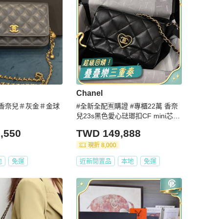
Chanel
＃香奈兒＃灰金＃金球
#全新全配🈶購證 #專櫃22萬 香奈
兒23s黑色愛心琺瑯扣CF mini芯片
款
,550
TWD 149,888
現折 8,000
地
免運
近新閒置品
本地
免運