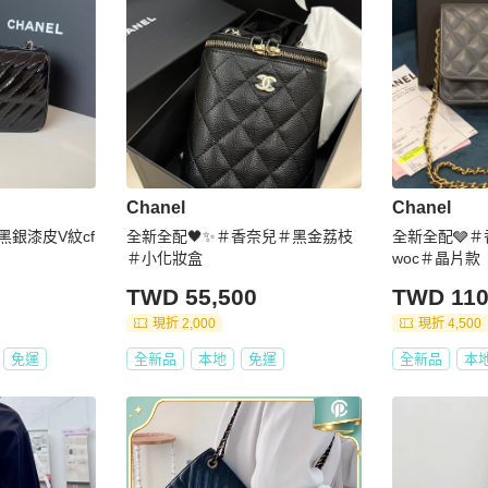
Chanel
Chanel
兒黑銀漆皮V紋cf
全新全配🖤✨＃香奈兒＃黑金荔枝
全新全配🩶
＃小化妝盒
woc＃晶片款
TWD 55,500
TWD 110
現折 2,000
現折 4,500
免運
全新品
本地
免運
全新品
本