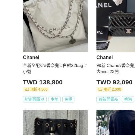
Chanel
Chanel
全新全配🤍#香奈兒 #白銀22bag #
99新 Chanel/香奈
小號
大mini 23開
TWD 138,800
TWD 92,090
現折 4,500
現折 2,000
近新閒置品
本地
免運
近新閒置品
香港