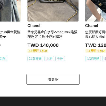
Chanel
Chanel
mini黑金菱格
香奈兒黑金白字母22bag mini熊貓
怎麼那麼好看😭
款❤️
配色 芯片款 全配🈶購證
愛心鏈大Mini
0
TWD 140,000
TWD 120
現折 4,500
現折 4,500
免運
狀況良好
本地
免運
狀況良好
看更多