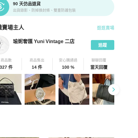
90 天仿品退貨
出貨錄影、防掉換封條、雙重防護包裝
識賣場主人
逛逛賣場
pChill 拍拍圈嚴選賣家
瑜妮奢匯 Yuni Vintage 二店
介紹
瑜妮奢匯 Yuni Vintage 二店
追蹤
商品數
商品售出
安心購通過
聊聊回覆
327 件
14 件
100 %
當天回覆