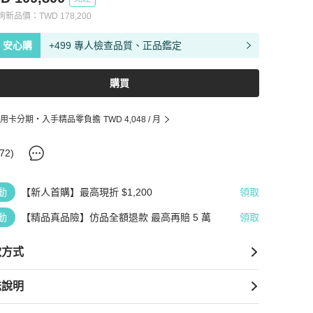
查詢新品價：
TWD
178,200
安心購
+499 專人檢查品質、正品鑑定
購買
用卡分期・入手精品零負擔
TWD 4,048
/ 月
72
)
動
【新人首購】最高現折 $1,200
領取
動
【精品真品險】仿品全額退款 最高再賠 5 萬
領取
款方式
送說明