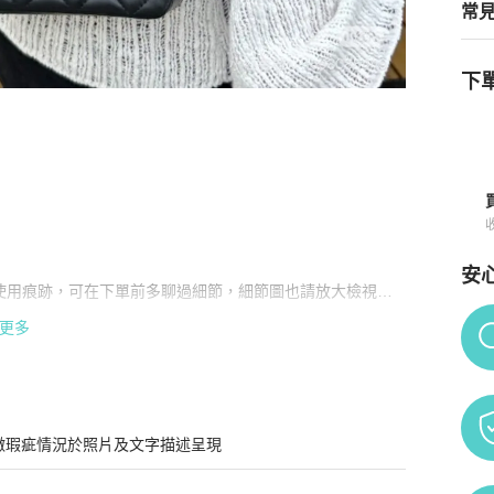
常
下單
袋購證
商品詳情與購買須知
安
使用痕跡，可在下單前多聊過細節，細節圖也請放大檢視，
Po
更多
微瑕疵情況於照片及文字描述呈現