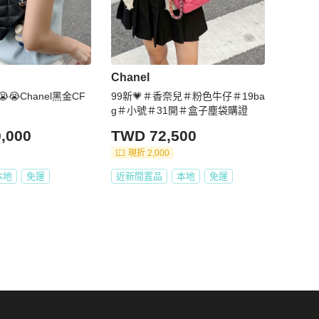
Chanel
😭Chanel黑金CF
99新💗＃香奈兒＃粉色牛仔＃19ba
g＃小號＃31開＃盒子塵袋購證
,000
TWD 72,500
現折 2,000
本地
免運
近新閒置品
本地
免運