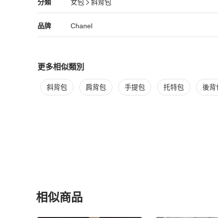
Chanel
女包
分類資訊
分類
女包
斜背包
7⃣️議價後談好不買的直接封鎖，不要浪費彼此時間
女包
/
斜背包
推薦
Chanel
Chanel
精品
推薦清單
女包
品牌介紹
品牌
Chanel
更多相似類別
更多
Chanel
女包
相似商品推薦
斜背包
肩背包
手提包
托特包
後背
相似商品
更多相似
Chanel
女包
推薦精品