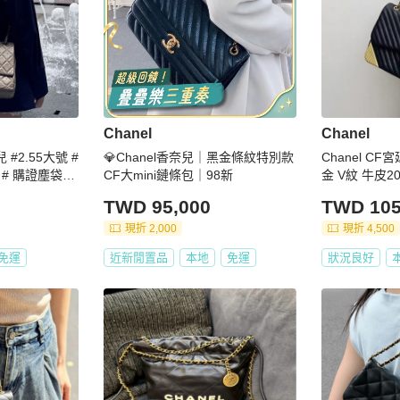
Chanel
Chanel
#2.55大號 #
💎Chanel香奈兒｜黑金條紋特別款
Chanel CF
# 購證塵袋盒
CF大mini鏈條包｜98新
金 V紋 牛皮20
袋
TWD 95,000
TWD 105
現折 2,000
現折 4,500
免運
近新閒置品
本地
免運
狀況良好