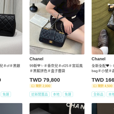
Chanel
Chanel
兒＃cf＃黑銀
99新💙✨＃香奈兒＃cf25＃宮廷風
全新全配🖤✨
＃黑藍拼色＃盒子塵袋
bag＃小號＃
0
TWD 79,800
TWD 166
現折 2,000
現折 4,500
免運
近新閒置品
本地
免運
全新品
本