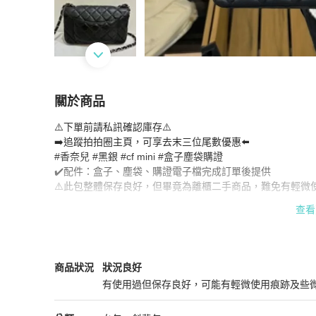
關於商品
關於
⚠️下單前請私訊確認庫存⚠️

99新全配🖤✨#香奈兒 #黑銀 #cf mini #盒子塵
➡️追蹤拍拍圈主頁，可享去末三位尾數優惠⬅️

#香奈兒 #黑銀 #cf mini #盒子塵袋購證

✔️配件：盒子、塵袋、購證電子檔完成訂單後提供

⚠️此包整體保存良好，但畢竟為離櫃二手商品，難免有輕微
避免日後爭議⋯

查看
️-

1⃣️配件以上方商品說明欄為主，沒寫就是沒有，可加購

2⃣️部分盒子是從國外折疊帶回，回國用膠帶黏合組裝

3⃣️配件是用來收納的，請容許外盒包裝/塵袋有些微瑕

Chanel
女包
商品狀態與細節
商品狀況
狀況良好
4⃣️請先確認好包況細節再下單，需要補拍請私訊

有使用過但保存良好，可能有輕微使用痕跡及些
5⃣️商品非全新品，正常使用痕跡請勿高標

狀況良好
6⃣️部分商品提供網圖作穿搭參考，包況以實拍為主
