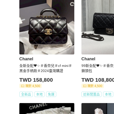
Chanel
Chanel
全新全配🖤✨＃香奈兒＃cf mini＃
99新全配🖤✨＃香奈
黑金手柄款＃2024臺灣購證
鎖頭包
TWD 158,800
TWD 108,80
現折 4,500
現折 4,500
全新品
本地
免運
近新閒置品
本地