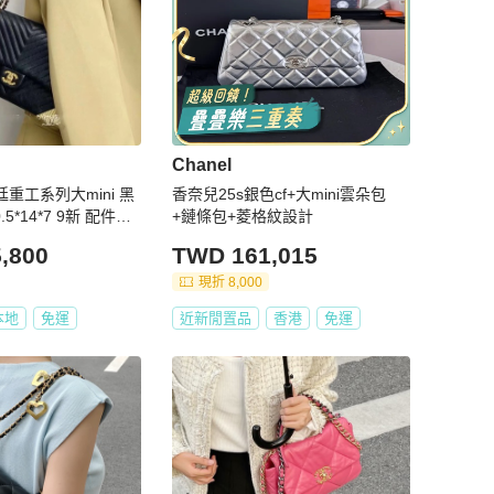
Chanel
宮廷重工系列大mini 黑
香奈兒25s銀色cf+大mini雲朵包
.5*14*7 9新 配件塵
+鏈條包+菱格紋設計
,800
TWD 161,015
現折 8,000
本地
免運
近新閒置品
香港
免運