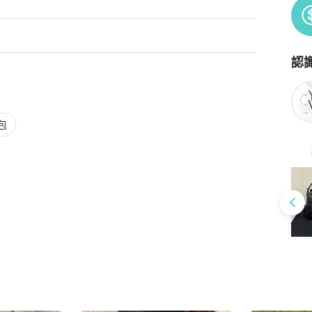
認
Po
包