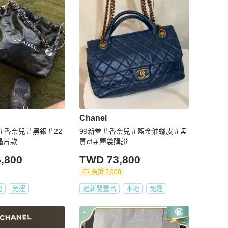
Chanel
＃香奈兒＃黑銀＃22
99新💙＃香奈兒＃藍金油蠟皮＃孟
晶片款
買cf＃塵袋購證
,800
TWD 73,800
現折 2,000
地
免運
近新閒置品
本地
免運