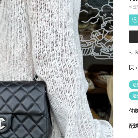
AI 
信
(
活
活
付
配