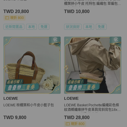
櫚葉拼小牛皮 托特包 編織包 草編包
原色/棕褐色
TWD 20,800
TWD 10,800
現折 800
近新閒置品
本地
免運
狀況良好
本地
免運
LOEWE
LOEWE
LOEWE 棕櫚葉和小牛皮小籃子包
LOEWE Basket Pochette編織彩色條
紋酒椰纖維拼牛皮革肩背斜背包18x1
7x10cm 98新配件塵袋
TWD 9,800
TWD 28,800
現折 800