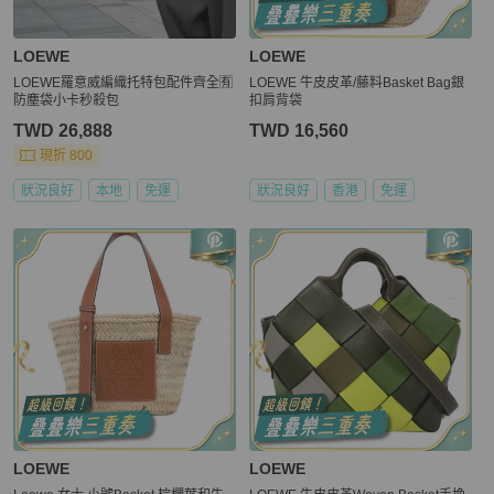
LOEWE
LOEWE
LOEWE羅意威編織托特包配件齊全🈶
LOEWE 牛皮皮革/藤料Basket Bag銀
防塵袋小卡秒殺包
扣肩背袋
TWD 26,888
TWD 16,560
現折 800
狀況良好
本地
免運
狀況良好
香港
免運
LOEWE
LOEWE