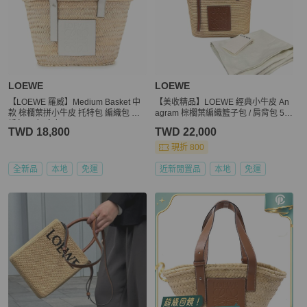
LOEWE
LOEWE
【LOEWE 羅威】Medium Basket 中
【美收精品】LOEWE 經典小牛皮 An
款 棕櫚葉拼小牛皮 托特包 編織包 草
agram 棕櫚葉編織籃子包 / 肩背包 5-7
編包 原色 白色
25
TWD 18,800
TWD 22,000
現折 800
全新品
本地
免運
近新閒置品
本地
免運