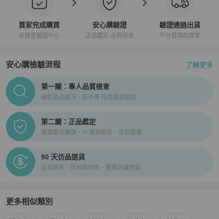
買家完成購買
安心購驗證
驗證通過出貨
收貨至驗證中心
正品鑑定 品質檢查
平台發貨給買家
安心購檢驗流程
了解更多
PopChill拍拍圈正品驗證、安心購檢驗流程介紹
第一關：專人品質檢查
確認商品狀況、配件等 符合頁面描述
第二關：正品鑑定
專業鑑定團隊、AI 儀器鑑定、正品證書
90 天仿品退貨
出貨錄影、防掉換封條、雙重防護包裝
更多相似類別
更多
LOEWE
女包
相似商品推薦