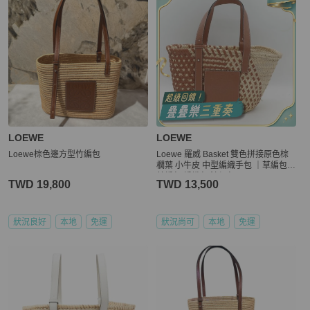
LOEWE
LOEWE
Loewe棕色邊方型竹編包
Loewe 羅威 Basket 雙色拼接原色棕
櫚葉 小牛皮 中型編織手包 ｜草編包
藤編包 編織包 渡假包
TWD 19,800
TWD 13,500
狀況良好
本地
免運
狀況尚可
本地
免運