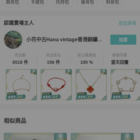
肩背包
手提包
托特包
後背包
斜背包
認識賣場主人
逛逛賣場
PopChill 拍拍圈嚴選賣家
小花中古Hana vintage香港銅鑼灣店
小花中古Hana vintage香港銅鑼灣店
追蹤
商品數
商品售出
安心購通過
聊聊回覆
6518 件
156 件
100 %
當天回覆
相似商品
更多相似
LOEWE
女包
推薦精品