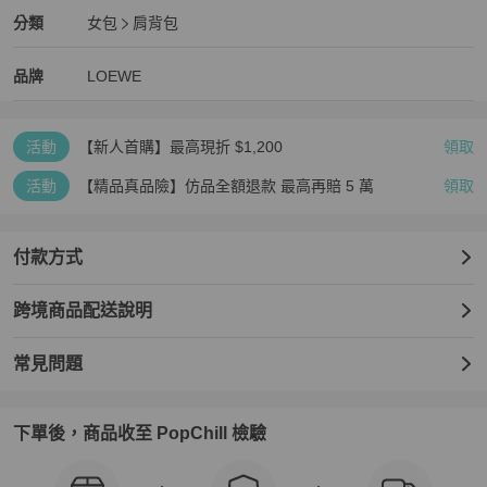
LOEWE
女包
分類資訊
分類
女包
肩背包
女包
/
肩背包
推薦
LOEWE
LOEWE
精品
推薦清單
女包
品牌介紹
品牌
LOEWE
活動
【新人首購】最高現折 $1,200
領取
活動
【精品真品險】仿品全額退款 最高再賠 5 萬
領取
付款方式
跨境商品配送說明
常見問題
下單後，商品收至 PopChill 檢驗