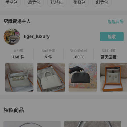
更多
Goyard
女包
相似商品推薦
手提包
肩背包
托特包
後背包
斜背包
認識賣場主人
逛逛賣場
PopChill 拍拍圈嚴選賣家
tiger_luxury
介紹
tiger_luxury
追蹤
商品數
商品售出
安心購通過
聊聊回覆
168 件
5 件
100 %
當天回覆
相似商品
更多相似
Goyard
女包
推薦精品