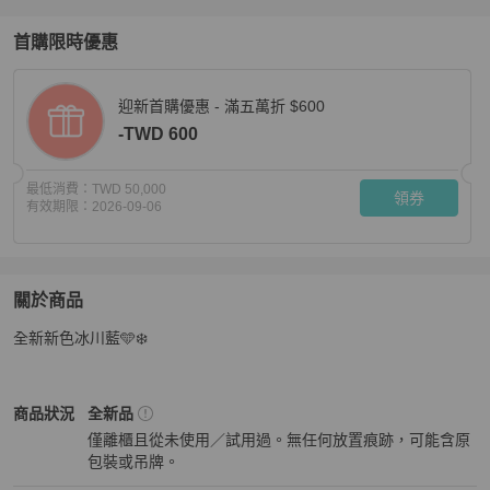
首購限時優惠
迎新首購優惠 - 滿五萬折 $600
-TWD 600
最低消費：
TWD 50,000
領券
有效期限：
2026-09-06
關於商品
關於
全新新色冰川藍🩵❄️
Goyard Mini Hobo 冰川藍🩵❄️
商品詳情與購買須知
Goyard
女包
商品狀態與細節
商品狀況
全新品
僅離櫃且從未使用／試用過。無任何放置痕跡，可能含原
包裝或吊牌。
全新品