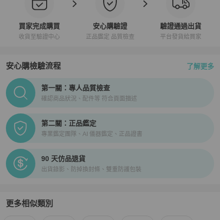
買家完成購買
安心購驗證
驗證通過出貨
收貨至驗證中心
正品鑑定 品質檢查
平台發貨給買家
安心購檢驗流程
了解更多
PopChill拍拍圈正品驗證、安心購檢驗流程介紹
第一關：專人品質檢查
確認商品狀況、配件等 符合頁面描述
第二關：正品鑑定
專業鑑定團隊、AI 儀器鑑定、正品證書
90 天仿品退貨
出貨錄影、防掉換封條、雙重防護包裝
更多相似類別