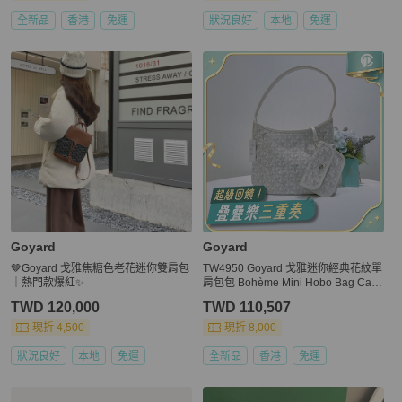
全新品
香港
免運
狀況良好
本地
免運
Goyard
Goyard
🤎Goyard 戈雅焦糖色老花迷你雙肩包
TW4950 Goyard 戈雅迷你經典花紋單
｜熱門款爆紅✨
肩包包 Bohème Mini Hobo Bag Canv
as White
TWD 120,000
TWD 110,507
現折 4,500
現折 8,000
狀況良好
本地
免運
全新品
香港
免運