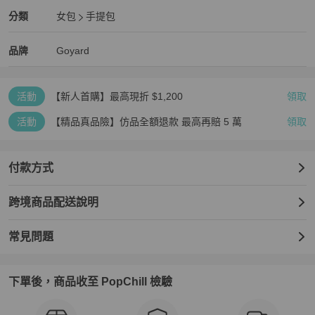
Goyard
女包
分類資訊
分類
女包
手提包
女包
/
手提包
推薦
Goyard
Goyard
精品
推薦清單
女包
品牌介紹
品牌
Goyard
活動
【新人首購】最高現折 $1,200
領取
活動
【精品真品險】仿品全額退款 最高再賠 5 萬
領取
付款方式
跨境商品配送說明
常見問題
下單後，商品收至 PopChill 檢驗