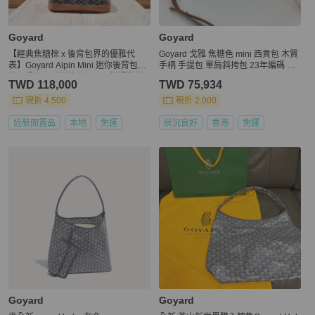
Goyard
Goyard
【經典焦糖棕 x 後背包界的優雅代
Goyard 戈雅 焦糖色 mini 西貢包 木質
表】Goyard Alpin Mini 迷你後背包｜
手柄 手提包 單肩斜挎包 23年編碼 尺
棕色帆布皮革拼接｜輕巧百搭通勤首
寸：22*14
TWD 118,000
TWD 75,934
選
現折 4,500
現折 2,000
近新閒置品
本地
免運
狀況良好
香港
免運
Goyard
Goyard