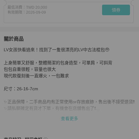
最低消費：
TWD 20,000
領券
有效期限：
2026-09-09
關於商品
關於
LV女孩快看過來！找到了一隻很漂亮的LV中古法棍包🥹

【姐妹快來撿漏😆新款一半價錢👍🏻】LV中古老花法棍郵
上身簡單又舒服，整體簡潔的包身造型，可單肩，可斜背

包包自重很輕，容量也很大

現代款復刻後一直爆火，一包難求

尺寸：26-16-7cm

✨正品保障，二手商品均有正常使用or存放痕跡，售出後不接受退貨❗️

✨請私聊確定有貨才下單，有機會在店舖售出了❗️

查看更多
🌇香港實體註冊公司，擁有完整日本中古回收供應鏈，專注二手精品
同行批發生意，開放B端批發價給C端客人❗️
