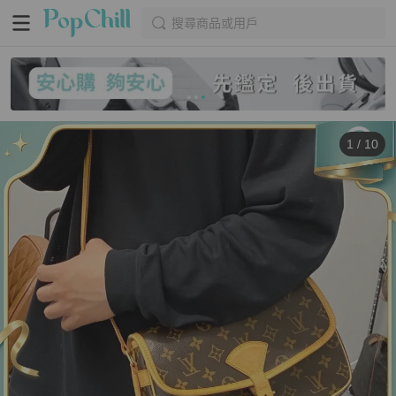
搜尋商品或用戶
1
/
10