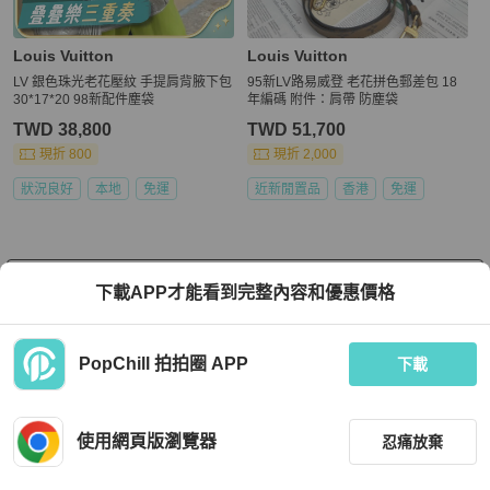
Louis Vuitton
Louis Vuitton
LV 銀色珠光老花壓紋 手提肩背腋下包
95新LV路易威登 老花拼色郵差包 18
30*17*20 98新配件塵袋
年編碼 附件：肩帶 防塵袋
TWD 38,800
TWD 51,700
現折 800
現折 2,000
狀況良好
本地
免運
近新閒置品
香港
免運
看更多
下載APP才能看到完整內容和優惠價格
PopChill 拍拍圈 APP
下載
上架
使用網頁版瀏覽器
忍痛放棄