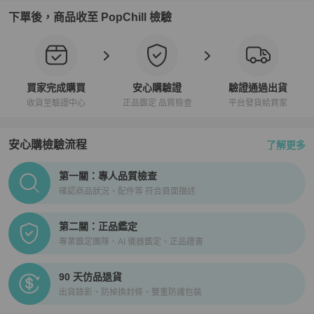
下單後，商品收至 PopChill 檢驗
買家完成購買
安心購驗證
驗證通過出貨
收貨至驗證中心
正品鑑定 品質檢查
平台發貨給買家
安心購檢驗流程
了解更多
PopChill拍拍圈正品驗證、安心購檢驗流程介紹
第一關：專人品質檢查
確認商品狀況、配件等 符合頁面描述
第二關：正品鑑定
專業鑑定團隊、AI 儀器鑑定、正品證書
90 天仿品退貨
出貨錄影、防掉換封條、雙重防護包裝