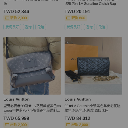
花
法棍包👀 LV Sonatine Clutch Bag
TWD 52,346
TWD 20,191
現折 2,000
現折 800
狀況良好
香港
免運
狀況良好
香港
免運
Louis Vuitton
Louis Vuitton
型男必備😎99新🖤 Lv路易威登黑色Vo
99❤️LV Coussin小號黑色羊皮老花壓
yager中性黑老花小號郵差包單肩斜挎
紋包 泡芙包 芯片款 原始成色
公事包
TWD 65,999
TWD 84,012
現折 2,000
現折 2,000