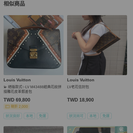
相似商品
更多相似
Louis Vuitton
女包
推薦精品
Louis Vuitton
Louis Vuitton
💫 絕版款式✨LV M43488經典花紋拼
LV老花信封包
接雕花皮革郵差包
TWD 69,800
TWD 18,900
現折 2,000
狀況良好
本地
免運
狀況尚可
本地
免運