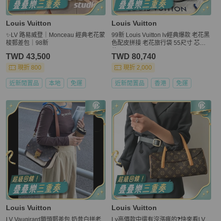
Louis Vuitton
Louis Vuitton
✨LV 路易威登｜Monceau 經典老花蒙
99新 Louis Vuitton lv經典爆款 老花黑
梭郵差包｜98新
色配皮拼接 老花旅行袋 55尺寸 芯片
款
TWD 43,500
TWD 80,740
現折 800
現折 2,000
近新閒置品
本地
免運
近新閒置品
香港
免運
Louis Vuitton
Louis Vuitton
LV Vaugirard鎖頭郵差包 奶昔白拼老
Lv高價款中還有沒漲瘋的❓快來看LV