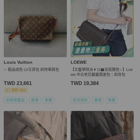
Louis Vuitton
LOEWE
✨ 極品成色 LV王菲包 斜挎單肩包
【文藝學院派👩🏻‍🏫百搭隨性✨】Loe
we 中古老花翻蓋郵差包｜斜背包
TWD 23,661
TWD 19,384
現折 800
近新閒置品
香港
免運
狀況良好
香港
免運