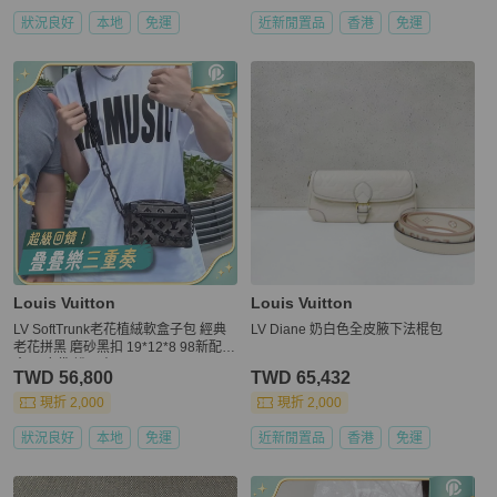
狀況良好
本地
免運
近新閒置品
香港
免運
Louis Vuitton
Louis Vuitton
LV SoftTrunk老花植絨軟盒子包 經典
LV Diane 奶白色全皮腋下法棍包
老花拼黑 磨砂黑扣 19*12*8 98新配件
盒子 塵袋 說明書
TWD 56,800
TWD 65,432
現折 2,000
現折 2,000
狀況良好
本地
免運
近新閒置品
香港
免運