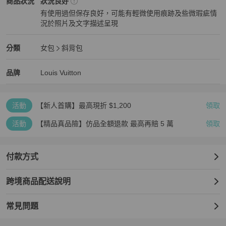
Louis Vuitton
女包
商品狀態與細節
商品狀況
狀況良好
⚠️全網最低價❗️我們客單利潤只有5%，只賺物流服務費❗️絕對全網最低
有使用過但保存良好，可能有輕微使用痕跡及些微瑕疵情
💰

況於照片及文字描述呈現
狀況良好
本店每單貨品要被平台扣除手續費。走平台本就是花錢買信任保障，
謝絕大幅砍價。以免浪費雙方時間❤️
Louis Vuitton
女包
分類資訊
分類
女包
斜背包
女包
/
斜背包
推薦
Louis Vuitton
Louis Vuitton
精品
推薦清單
女包
品牌介紹
品牌
Louis Vuitton
活動
【新人首購】最高現折 $1,200
領取
活動
【精品真品險】仿品全額退款 最高再賠 5 萬
領取
付款方式
跨境商品配送說明
常見問題