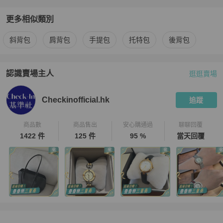
更多相似類別
更多
Louis Vuitton
女包
相似商品推薦
斜背包
肩背包
手提包
托特包
後背包
認識賣場主人
逛逛賣場
PopChill 拍拍圈嚴選賣家
Checkinofficial.hk
介紹
Checkinofficial.hk
追蹤
商品數
商品售出
安心購通過
聊聊回覆
1422 件
125 件
95 %
當天回覆