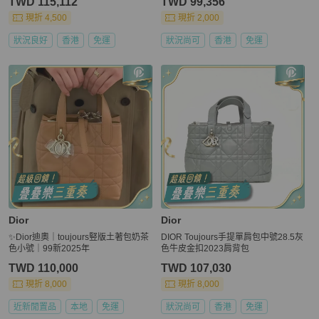
TWD 115,112
TWD 99,356
現折 4,500
現折 2,000
狀況良好
香港
免運
狀況尚可
香港
免運
Dior
Dior
✨Dior迪奧｜toujours竪版土著包奶茶
DIOR Toujours手提單肩包中號28.5灰
色小號｜99新2025年
色牛皮金扣2023肩背包
TWD 110,000
TWD 107,030
現折 8,000
現折 8,000
近新閒置品
本地
免運
狀況尚可
香港
免運