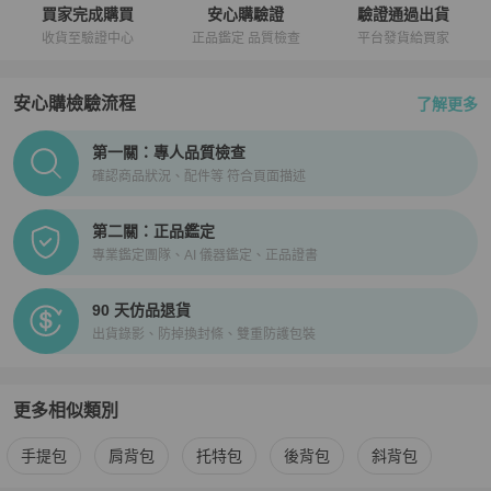
買家完成購買
安心購驗證
驗證通過出貨
收貨至驗證中心
正品鑑定 品質檢查
平台發貨給買家
安心購檢驗流程
了解更多
PopChill拍拍圈正品驗證、安心購檢驗流程介紹
第一關：專人品質檢查
確認商品狀況、配件等 符合頁面描述
第二關：正品鑑定
專業鑑定團隊、AI 儀器鑑定、正品證書
90 天仿品退貨
出貨錄影、防掉換封條、雙重防護包裝
更多相似類別
更多
Dior
女包
相似商品推薦
手提包
肩背包
托特包
後背包
斜背包