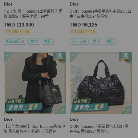
Dior
Dior
✨Dior迪奧｜Toujours土著菜籃子 黑
DIOR Toujours手提單肩包中號28.5白
銀油蠟皮｜竪款小號｜99新
色牛皮金扣2024肩背包
TWD 113,000
TWD 96,125
現折 8,000
現折 2,000
近新閒置品
本地
免運
狀況良好
香港
免運
Dior
Dior
【大全套❗️99新】Dior Toujours竪版中
DIOR Toujours手提單肩包大號37黑
號 黑色菜籃子｜手提包｜單肩包
色牛皮黑扣2024肩背包