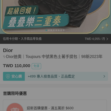
信用卡分期・入手精品零負擔
TWD 4,055
/ 月
Dior
✨Dior迪奧｜Toujours 中號黑色土著手提包｜98新2023年
TWD 110,000
免運
安心購
+499 專人檢查品質、正品鑑定
首購限時優惠
迎新首購優惠 - 滿五萬折 $600