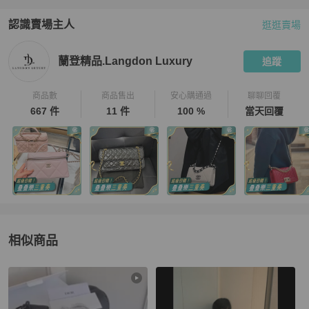
認識賣場主人
逛逛賣場
PopChill 拍拍圈嚴選賣家
蘭登精品.Langdon Luxury
介紹
蘭登精品.Langdon Luxury
追蹤
商品數
商品售出
安心購通過
聊聊回覆
667 件
11 件
100 %
當天回覆
相似商品
更多相似
Dior
女包
推薦精品