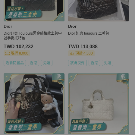
Dior
Dior
Dior迪奧 Toujours黑金藤格紋土著中
Dior 迪奥 toujours 土著包
號手提托特包
TWD 102,232
TWD 113,088
現折 8,000
現折 4,500
近新閒置品
香港
免運
狀況良好
香港
免運