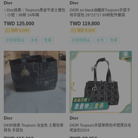
Dior
Dior
✨Dior迪奧｜Toujours黑金牛皮土著包
DIOR so black油蠟皮Toujours手提子
｜小號｜98新 24年碼
母手提包 29*22*17 99新配件塵袋
TWD 125,000
TWD 119,800
現折 8,000
現折 8,000
近新閒置品
本地
免運
近新閒置品
本地
免運
Dior
Dior
DIOR迪奥 Toujours 淡金色 土著包单
DIOR Toujours手提單肩包中號黑白毛
肩包 手提包
呢金扣2024