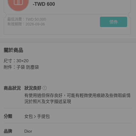
-TWD 600
最低消費：
TWD 50,000
領券
有效期限：
2026-09-06
關於商品
關於
尺寸：30×20

✨Dior迪奧｜Toujours 中號黑色土著手提包｜98新2023年
附件：子袋 防塵袋
Dior
女包
商品狀態與細節
商品狀況
狀況良好
有使用過但保存良好，可能有輕微使用痕跡及些微瑕疵情
況於照片及文字描述呈現
狀況良好
Dior
女包
分類資訊
分類
女包
手提包
女包
/
手提包
推薦
Dior
Dior
精品
推薦清單
女包
品牌介紹
品牌
Dior