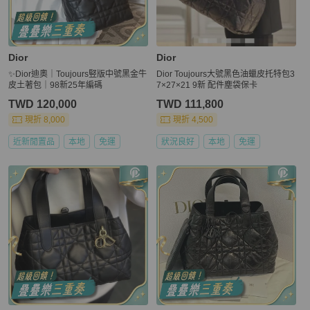
Dior
Dior
✨Dior迪奧｜Toujours竪版中號黑金牛
Dior Toujours大號黑色油蠟皮托特包3
皮土著包｜98新25年編碼
7×27×21 9新 配件塵袋保卡
TWD 120,000
TWD 111,800
現折 8,000
現折 4,500
近新閒置品
本地
免運
狀況良好
本地
免運