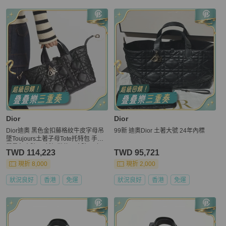
Dior
Dior
Dior迪奧 黑色金扣藤格紋牛皮字母吊
99新 迪奧Dior 土著大號 24年內標
墜Toujours土著子母Tote托特包 手提
單肩包中號 99新輕微使用痕跡 23年
TWD 114,223
TWD 95,721
編碼 尺寸：28.5*17*21.5cm 可調節
手柄 系帶開合
現折 8,000
現折 2,000
狀況良好
香港
免運
狀況良好
香港
免運