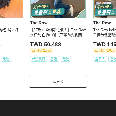
The Row
The Row
保齡球包 烏木棕
【97新✨ 全網最低價！】The Row
The Row i
水桶包 白色中號（下單前先詢問庫
手提包保齡球
存❗️）
1
TWD 50,488
TWD 145
現折 2,000
現折 8,000
免運
狀況良好
香港
免運
全新品
香
看更多