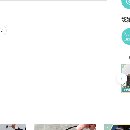
認
Po
包