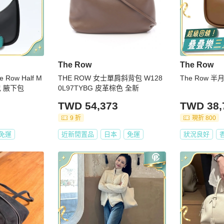
The Row
The Row
ow Half M
THE ROW 女士單肩斜背包 W128
The Row 
包 腋下包
0L97TYBG 皮革棕色 全新
TWD 54,373
TWD 38,
9 折
現折 800
免運
近新閒置品
日本
免運
狀況良好