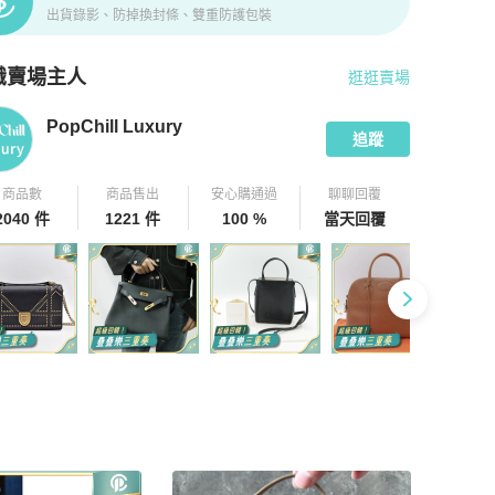
出貨錄影、防掉換封條、雙重防護包裝
識賣場主人
逛逛賣場
pChill 拍拍圈嚴選賣家
PopChill Luxury
介紹
PopChill Luxury
追蹤
商品數
商品售出
安心購通過
聊聊回覆
2040 件
1221 件
100 %
當天回覆