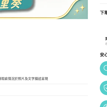
下單
知
安
Po
微瑕疵情況於照片及文字描述呈現