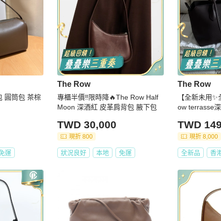
The Row
The Row
筆袋包 圓筒包 茶棕
專櫃半價‼️限時降🔥The Row Half
【全新未用✨全
Moon 深酒紅 皮革肩背包 腋下包
ow terras
號W1292L129
TWD 30,000
TWD 149
現折 800
現折 8,000
免運
狀況良好
本地
免運
全新品
香