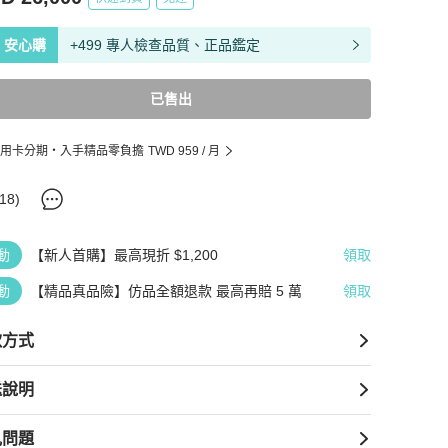
安心購
+499 專人檢查品質、正品鑑定
已售出
用卡分期・入手精品零負擔
TWD 959
/ 月
18
)
動
【新人首購】最高現折 $1,200
領取
動
【精品真品險】仿品全額退款 最高再賠 5 萬
領取
款方式
送說明
見問題