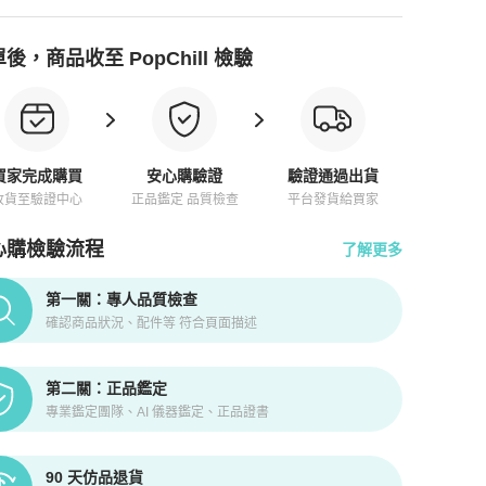
後，商品收至 PopChill 檢驗
買家完成購買
安心購驗證
驗證通過出貨
收貨至驗證中心
正品鑑定 品質檢查
平台發貨給買家
心購檢驗流程
了解更多
pChill拍拍圈正品驗證、安心購檢驗流程介紹
第一關：專人品質檢查
確認商品狀況、配件等 符合頁面描述
第二關：正品鑑定
專業鑑定團隊、AI 儀器鑑定、正品證書
90 天仿品退貨