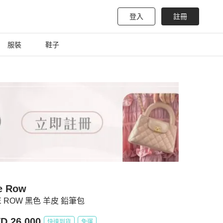
登入
註冊
服裝
鞋子
e Row
E ROW 黑色 羊皮 鉛筆包
D 26,000
快速到貨
免運