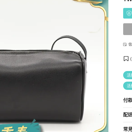
信
(
活
活
付
配
常