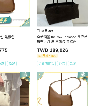
The Row
半月包 焦糖色
全新閑置 the row Terrasse 長管狀
肩帶 小牛皮 單肩包 深棕色
775
TWD 189,026
現折 4,500
香港
免運
近新閒置品
香港
免運