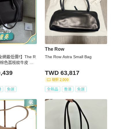
The Row
網最低價‼️】The R
The Row Astra Small Bag
se深棕色荔枝紋牛皮 貨
 色號 deep brown
,439
TWD 63,817
現折 2,000
港
免運
全新品
香港
免運