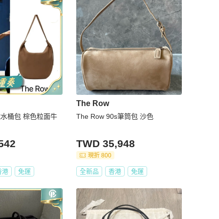
The Row
大號水桶包 棕色粒面牛
The Row 90s筆筒包 沙色
542
TWD 35,948
現折 800
香港
免運
全新品
香港
免運