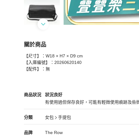
關於商品
關於
【尺寸】：W18 × H7 × D9 cm

THE ROW 黑色 羊皮 鉛筆包
商品詳情與購買須
【入庫編號】：20260620140

【配件】：無
The Row
女包
商品狀態與細節
商品狀況
狀況良好
有使用過但保存良好，可能有輕微使用痕跡及些
狀況良好
The Row
女包
分類資訊
分類
女包
手提包
女包
/
手提包
推薦
The Row
The Row
精品
推薦清單
女包
品牌介紹
品牌
The Row