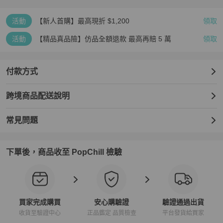
活動
【新人首購】最高現折 $1,200
領取
活動
【精品真品險】仿品全額退款 最高再賠 5 萬
領取
付款方式
跨境商品配送說明
常見問題
下單後，商品收至 PopChill 檢驗
買家完成購買
安心購驗證
驗證通過出貨
收貨至驗證中心
正品鑑定 品質檢查
平台發貨給買家