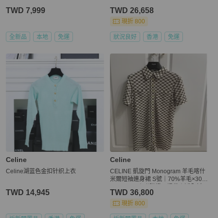
TWD 7,999
TWD 26,658
現折 800
全新品
本地
免運
狀況良好
香港
免運
Celine
Celine
Celine湖蓝色金扣针织上衣
CELINE 凱旋門 Monogram 羊毛喀什
米爾短袖連身裙 S號｜70%羊毛×30%
Cashmere｜附購證、提袋｜近全新
TWD 14,945
TWD 36,800
現折 800