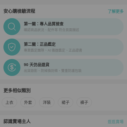
安心購檢驗流程
了解更多
PopChill拍拍圈正品驗證、安心購檢驗流程介紹
第一關：專人品質檢查
確認商品狀況、配件等 符合頁面描述
第二關：正品鑑定
專業鑑定團隊、AI 儀器鑑定、正品證書
90 天仿品退貨
出貨錄影、防掉換封條、雙重防護包裝
更多相似類別
更多
Celine
女裝
相似商品推薦
上衣
外套
洋裝
裙子
褲子
認識賣場主人
逛逛賣場
PopChill 拍拍圈嚴選賣家
乌龙中古
介紹