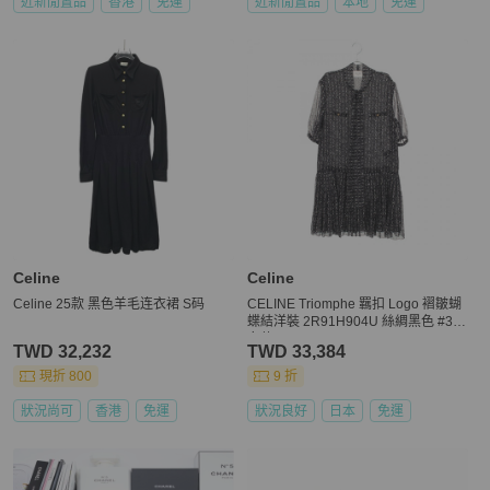
近新閒置品
香港
免運
近新閒置品
本地
免運
Celine
Celine
Celine 25款 黑色羊毛连衣裙 S码
CELINE Triomphe 羈扣 Logo 褶皺蝴
蝶結洋裝 2R91H904U 絲綢黑色 #34
女款
TWD 32,232
TWD 33,384
現折 800
9 折
狀況尚可
香港
免運
狀況良好
日本
免運