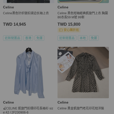
Celine
Celine
Celine黑色针织银扣滚边长袖上衣
Celine 黑色短袖經典凱旋門上衣 胸圍
86衣長59 M號 99新
TWD 14,945
TWD 15,800
安心購折抵
近新閒置品
香港
免運
近新閒置品
本地
免運
Celine
Celine
🍒CELINE 凱旋門扣環印花長袖衫 siz
Celine 黑金凱旋門老花印花短洋裝
e:42 / 2F230906-6