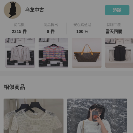
乌龙中古
追蹤
商品數
商品售出
安心購通過
聊聊回覆
2215 件
8 件
100 %
當天回覆
相似商品
更多相似
Celine
女裝
推薦精品