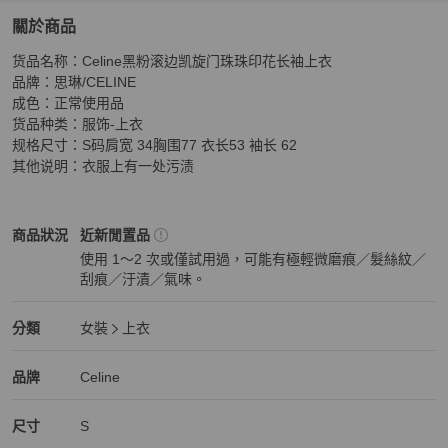
關於商品
關於
货品名称：Celine黑粉滚边凯旋门珠珠印花长袖上衣

Celine黑粉滚边凯旋门珠珠印花长袖上衣
商品詳情與購買
品牌：思琳/CELINE

成色：正常使用品

货品种类：服饰-上衣

规格尺寸：S码肩宽 34胸围77 衣长53 袖长 62

其他说明：衣服上有一处污渍
Celine
女裝
商品狀態與細節
商品狀況
近新閒置品
使用 1～2 次或僅試用過，可能有極輕微磨痕／髮絲紋／
刮痕／汙漬／氣味。
近新閒置品
Celine
女裝
分類資訊
分類
女裝
上衣
女裝
/
上衣
推薦
Celine
Celine
精品
推薦清單
女裝
品牌介紹
品牌
Celine
尺寸
S