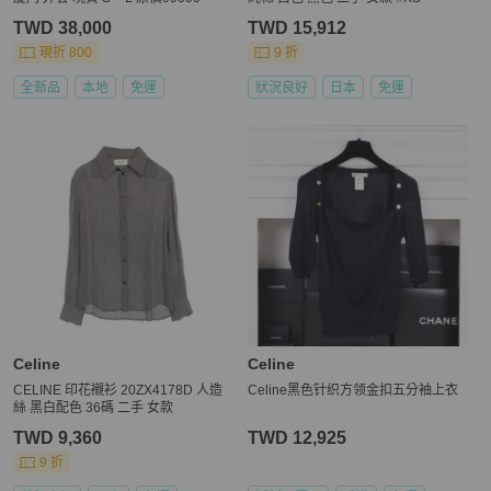
TWD 38,000
TWD 15,912
現折 800
9 折
全新品
本地
免運
狀況良好
日本
免運
Celine
Celine
CELINE 印花襯衫 20ZX4178D 人造
Celine黑色针织方领金扣五分袖上衣
絲 黑白配色 36碼 二手 女款
TWD 9,360
TWD 12,925
9 折