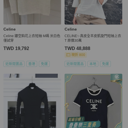
Celine
Celine
Celine 鏤空鈎花上衣短袖 M碼 米白色
CELINE✨真皮全羊皮凱旋門短袖上衣
僅試穿
T 原價30萬
TWD 19,792
TWD 48,888
現折 800
近新閒置品
香港
免運
近新閒置品
本地
免運