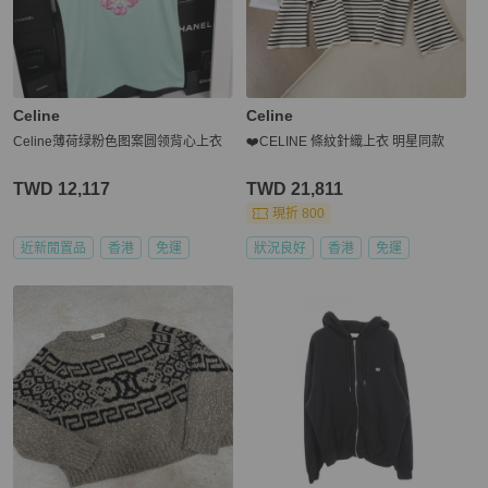
Celine
Celine
Celine薄荷绿粉色图案圆领背心上衣
❤️CELINE 條紋針織上衣 明星同款
TWD 12,117
TWD 21,811
現折 800
近新閒置品
香港
免運
狀況良好
香港
免運