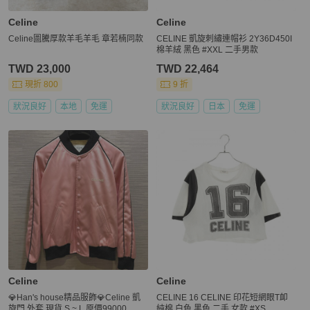
Celine
Celine
Celine圖騰厚款羊毛羊毛 章若楠同款
CELINE 凱旋刺繡連帽衫 2Y36D450I
棉羊絨 黑色 #XXL 二手男款
TWD 23,000
TWD 22,464
現折 800
9 折
狀況良好
本地
免運
狀況良好
日本
免運
Celine
Celine
💎Han's house精品服飾💎Celine 凱
CELINE 16 CELINE 印花短網眼T卹
旋門 外套 現貨 S ~ L 原價99000
純棉 白色 黑色 二手 女款 #XS