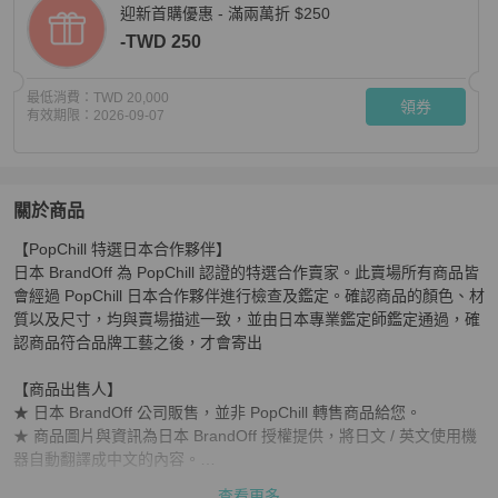
迎新首購優惠 - 滿兩萬折 $250
-TWD 250
最低消費：
TWD 20,000
領券
有效期限：
2026-09-07
關於商品
關於
【PopChill 特選日本合作夥伴】

愛馬仕 Carre 140 DIGNITAIRE SELLE 絲巾披肩圍巾
日本 BrandOff 為 PopChill 認證的特選合作賣家。此賣場所有商品皆
會經過 PopChill 日本合作夥伴進行檢查及鑑定。確認商品的顏色、材
質以及尺寸，均與賣場描述一致，並由日本專業鑑定師鑑定通過，確
認商品符合品牌工藝之後，才會寄出

【商品出售人】

★ 日本 BrandOff 公司販售，並非 PopChill 轉售商品給您。

★ 商品圖片與資訊為日本 BrandOff 授權提供，將日文 / 英文使用機
器自動翻譯成中文的內容。

★ 商品為 PopChill 特選日本合作夥伴日本 BrandOff 進行安心購兩關
查看更多