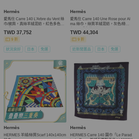
Hermès
Hermès
愛馬仕 Carre 140 L'Arbre du Vent 絲
愛馬仕 Carre 140 Une Rose pour Al
巾/披肩，真絲羊絨混紡，紅色多色，
ma 絲巾，絲質羊絨混紡，灰色/綠
二手
色，二手女款
TWD 37,752
TWD 44,304
9 折
9 折
狀況良好
日本
免運
近新閒置品
日本
免運
Hermès
Hermès
HERMES 羊絨/絲質Scarf 140x140cm
HERMES Carre 140 圍巾「Le Parad