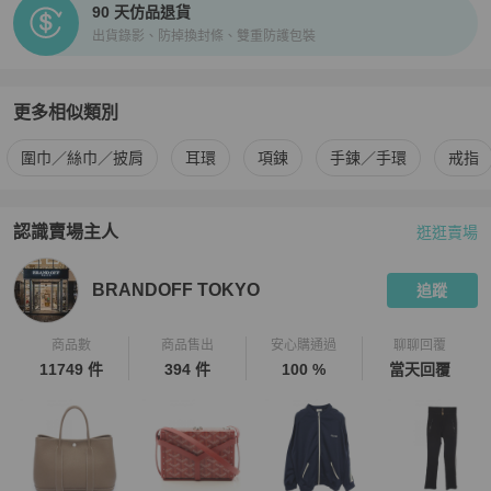
90 天仿品退貨
片放大看，並綜合商品圖片和文字去綜合考量與判斷

出貨錄影、防掉換封條、雙重防護包裝
★ 日本中古名牌行業統一的分級標準非常嚴謹，商品狀況已於說明處
明確標示等級，如下單即表示可接受商品狀況，如有疑問請聊聊確認

★ 包袋尺寸由於測量手法不同，誤差在1cm-3cm屬於正常範圍，正
常範圍內誤差不作為退換貨依據

更多相似類別
更多
Hermès
女士配件
相似商品推薦
【中文客戶服務】

圍巾／絲巾／披肩
耳環
項鍊
手鍊／手環
戒指
★日本 BrandOff 原廠直營的中文客戶服務

★ APP 版聊聊服務時間 : 周一到周五 10:00-17:30 (日本國定假日除
外)

認識賣場主人
逛逛賣場
PopChill 拍拍圈嚴選賣家
BRANDOFF TOKYO
介紹
★ 本賣場所有商品資訊均為日本 BrandOff 提供，商品從日本發貨，
下單前請聊聊詢問

BRANDOFF TOKYO
追蹤
★ PopChill依法開立商品全額電子發票給您，有打統編需求，可聊聊
私訊事先通知為您開立三聯式發票

★ 賣場商品只有一件，可能會有商品已經在原網站上被售出・刪除的
商品數
商品售出
安心購通過
聊聊回覆
情形，商品已搶先售出，將為您取消訂單，還請見諒

11749 件
394 件
100 %
當天回覆
【取消&退貨政策】

★ 日本 BrandOff 所有商品，均盡力拍攝瑕疵細節，並在您下單之
後，提供商品細節影片，您可以再次確認商品成色，力保您收到的商
品，跟網路上看到的商品是一致的
