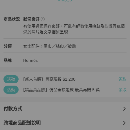
鑑定，並從日本直寄給消費者

產品編號：2104102484732

Hermès
女士配件
商品狀態與細節
商品狀況
狀況良好
顏色：粉紅色 x 多色

有使用過但保存良好，可能有輕微使用痕跡及些微瑕疵情
材質：真絲/絲/羊絨

況於照片及文字描述呈現
狀況良好
尺寸：136公分 x 136公分（53.5吋 x 53.5吋）

Hermès
女士配件
分類資訊
分類
女士配件
圍巾／絲巾／披肩
女士配件
/
圍巾／絲巾／披肩
推薦
Hermès
Hermès
精品
推薦清單
女士配件
品牌介紹
品牌
Hermès
配件：無

活動
【新人首購】最高現折 $1,200
領取
活動
【精品真品險】仿品全額退款 最高再賠 5 萬
領取
付款方式
跨境商品配送說明