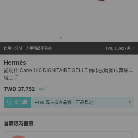
信用卡分期・入手精品零負擔
TWD 1,392
/ 月
Hermès
愛馬仕 Carre 140 DIGNITAIRE SELLE 絲巾披肩圍巾真絲羊
絨二手
TWD 37,752
免運
安心購
+499 專人檢查品質、正品鑑定
首購限時優惠