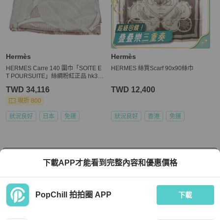
Hermès
Hermès
HERMES Carre 140 圍巾「SOITE E
HERMES 絲質Scarf 90x90絲巾
T POURSUITE」絲綢粉紅正品 hk377
9V
TWD 34,116
TWD 12,400
現折 800
狀況良好
日本
免運
狀況良好
香港
免運
看更多
下載APP才能看到完整內容和優惠價格
PopChill 拍拍圈 APP
下載