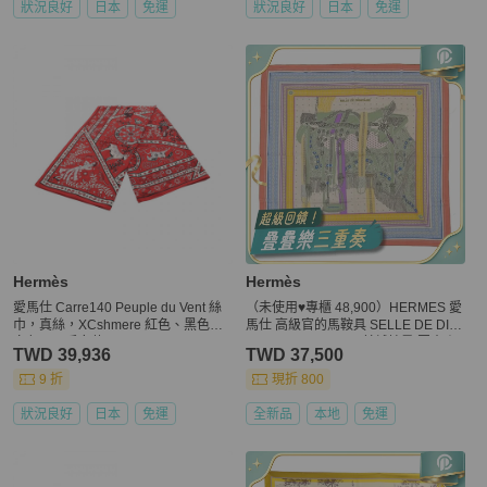
狀況良好
日本
免運
狀況良好
日本
免運
Hermès
Hermès
愛馬仕 Carre140 Peuple du Vent 絲
（未使用♥️專櫃 48,900）HERMES 愛
巾，真絲，XCshmere 紅色、黑色、
馬仕 高級官的馬鞍具 SELLE DE DIG
白色，二手女款
NITAIRE Carré 140 羊絨披肩 圍巾｜2
TWD 39,936
TWD 37,500
022年
9 折
現折 800
狀況良好
日本
免運
全新品
本地
免運