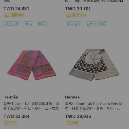
絲巾
is du Ray」羊絨海軍藍正品 hk3922M
TWD 24,881
TWD 39,701
現折 800
現折 800
狀況良好
香港
免運
狀況良好
日本
免運
Hermès
Hermès
愛馬仕 Carre 140 幾何圖案披肩，絲
愛馬仕 Carre 140 Clic Clac a Pois 絲
質羊絨混紡，粉紅色多色，二手女款
巾，絲質羊絨混紡，黑色、灰色、多
色，二手女款
TWD 33,384
TWD 39,936
9 折
9 折