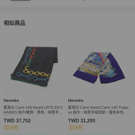
★ 收到貨後請務必開箱錄影，若不幸發生您認為商品不如預期（存在
著賣家未描述的缺陷），請提供充分、完整的商品爭議佐證開箱錄影
紀錄與賣家協調退貨之協議，實際爭議之解決則須依商品出賣人之回
應與決定及 PopChill 的綜合判斷

相似商品
★ 您一旦依照服務網頁所定方式、條件及流程完成下單，即表示願意
依照本服務約定條款及相關網頁上所載明的約定內容、交易條件、退
更多相似
Hermès
女士配件
推薦精品
貨政策或限制

Hermès
Hermès
愛馬仕 Carre 140 Geant LISTE EN C
愛馬仕 Carre Geant Carre 140 Tropic
HAINES 絲巾/披肩，黑色，絲質羊絨
es 絲巾，絲質羊絨混紡，藍色多色，
混紡，二手
二手
TWD 37,752
TWD 31,200
9 折
9 折