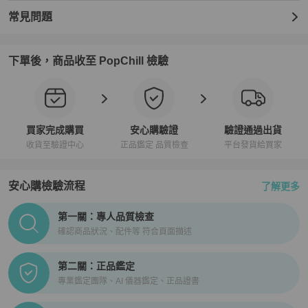
常見問題
更新日期：2026年2月23日

外觀狀況：有使用痕跡、刮痕、磨損和污漬。

下單後，商品收至 PopChill 檢驗
內部狀況：有使用痕跡，例如刮痕、磨損和污漬。

【真偽鑑定保障】

★ 商品為PopChill 特選日本合作夥伴日本 BrandOff 所販售，正品保
障，假貨包退

★ 商品皆由日本專業鑑定師鑑定通過，確認商品符合品牌工藝

買家完成購買
安心購驗證
驗證通過出貨
★ 商品皆由專人確認商品的顏色、材質以及尺寸，均與賣場描述一致

收貨至驗證中心
正品鑑定 品質檢查
平台發貨給買家
【費用相關】

安心購檢驗流程
了解更多
★ 免國際運費！

★ 商品為國際運送，可能產生關稅由買家自行負擔

PopChill拍拍圈正品驗證、安心購檢驗流程介紹
第一關：專人品質檢查
【寄送時程相關】

確認商品狀況、配件等 符合頁面描述
★ 依寄達國家區域、驗關、航班或氣候等不可控因素而異

★ 下單後無法取消訂單

第二關：正品鑑定
專業鑑定團隊、AI 儀器鑑定、正品證書
【商品瑕疵說明】

★ 二手商品非新品，圖文已盡力完整敘述細節，請買家務必將商品照