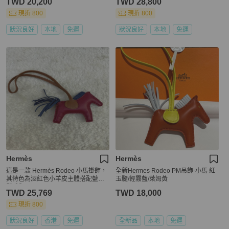
TWD 20,200
TWD 28,800
現折 800
現折 800
狀況良好
本地
免運
狀況良好
本地
免運
Hermès
Hermès
這是一款 Hermès Rodeo 小馬掛飾，
全新Hermes Rodeo PM吊飾-小馬 紅
其特色為酒紅色小羊皮主體搭配藍色
玉髓/輕霧藍/萊姆黃
鬃毛與馬尾
TWD 25,769
TWD 18,000
現折 800
狀況良好
香港
免運
全新品
本地
免運