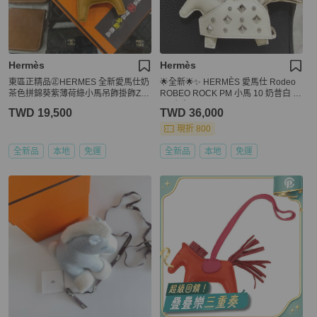
Hermès
Hermès
東區正精品㊣HERMES 全新愛馬仕奶
🌟全新🌟✨ HERMÈS 愛馬仕 Rodeo
茶色拼錦葵紫薄荷綠小馬吊飾掛飾Z刻
ROBEO ROCK PM 小馬 10 奶昔白 Cr
RZ6433
aie 銀扣
TWD 19,500
TWD 36,000
現折 800
全新品
本地
免運
全新品
本地
免運