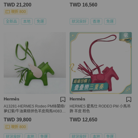
TWD 21,200
TWD 16,560
現折 800
全新品
本地
免運
狀況良好
香港
免運
Hermès
Hermès
A13281-HERMES Rodeo PM絲蘭綠/
HERMES 愛馬仕 RODEO PM 小馬吊
夢幻紫/牛油果綠拼色羊皮飛馬H0830
飾 羊皮 粉色
10
TWD 39,800
TWD 12,650
現折 800
狀況良好
本地
免運
狀況良好
本地
免運