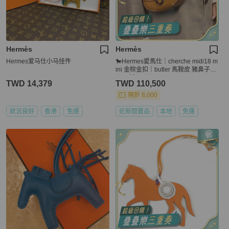
Hermès
Hermès
Hermes爱马仕小马挂件
🐎Hermes愛馬仕｜cherche midi18 m
ini 金棕金扣｜butler 馬鞍皮 豬鼻子包
｜98新｜X刻
TWD 14,379
TWD 110,500
現折 8,000
狀況良好
香港
免運
近新閒置品
本地
免運