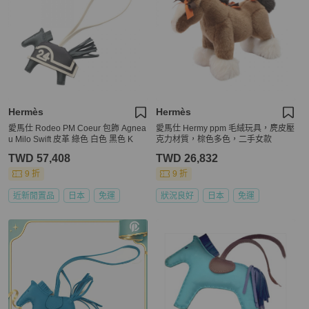
Hermès
Hermès
愛馬仕 Rodeo PM Coeur 包飾 Agnea
愛馬仕 Hermy ppm 毛絨玩具，麂皮壓
u Milo Swift 皮革 綠色 白色 黑色 K
克力材質，棕色多色，二手女款
TWD 57,408
TWD 26,832
9 折
9 折
近新閒置品
日本
免運
狀況良好
日本
免運