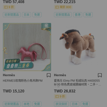
TWD 57,408
TWD 22,215
9 折
現折 800
近新閒置品
日本
免運
近新閒置品
香港
免運
Hermès
Hermès
HERMES玫瑰粉色小馬吊飾PM
愛馬仕 Elmy PM 毛絨玩具 H400055
M 00 棕色麂皮絨腈綸材質，二手，男
女通用
TWD 15,120
TWD 26,832
9 折
近新閒置品
本地
免運
狀況良好
日本
免運