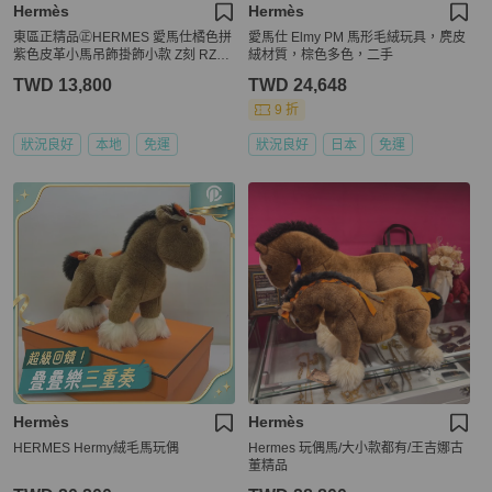
Hermès
Hermès
東區正精品㊣HERMES 愛馬仕橘色拼
愛馬仕 Elmy PM 馬形毛絨玩具，麂皮
紫色皮革小馬吊飾掛飾小款 Z刻 RZ59
絨材質，棕色多色，二手
16
TWD 13,800
TWD 24,648
9 折
狀況良好
本地
免運
狀況良好
日本
免運
Hermès
Hermès
HERMES Hermy絨毛馬玩偶
Hermes 玩偶馬/大小款都有/王吉娜古
董精品