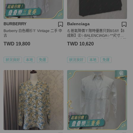
BURBERRY
Balenciaga
Burberry 白色襯衫👔 Vintage 二手 中
💪爸氣降價👔限時優惠只到8/16‼️【8
古
成新】㊣✨BALENCIAGA✨**尺寸：4
1**巴黎世家 黑底 紅字 滿版 印字 寬鬆
TWD 19,800
TWD 10,620
型 長袖襯衫/二手衣/二手精品/保證正
品🌳二手樹屋🌳
狀況良好
本地
免運
狀況良好
本地
免運