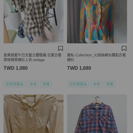
昏黃戀愛午日文藝立體粗織 古董古著
藏私·Collection_火焰絲綢水鑽釦古著
厚磅棉質襯衫上衣 vintage
襯衫
TWD 1,080
TWD 1,680
近新閒置品
本地
免運
近新閒置品
本地
免運