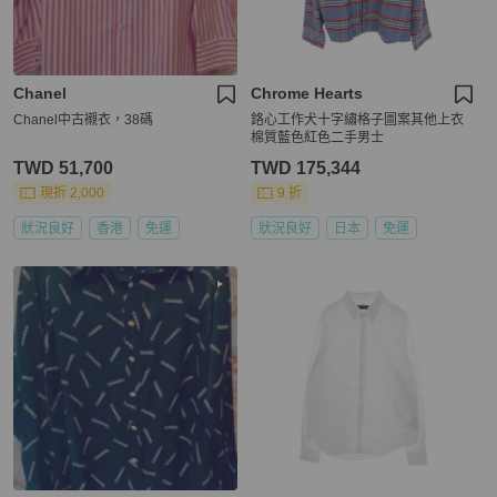
Chanel
Chrome Hearts
Chanel中古襯衣，38碼
鉻心工作犬十字繡格子圖案其他上衣
棉質藍色紅色二手男士
TWD 51,700
TWD 175,344
現折 2,000
9 折
狀況良好
香港
免運
狀況良好
日本
免運