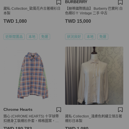
BURBERRY
藏私·Collection_歐風花卉古著襯衫日
【赫蒂國際精品】 Burberry 巴寶利 白
本製
色襯衫👔 Vintage 二手 中古
TWD 1,080
TWD 15,000
近新閒置品
本地
免運
狀況良好
本地
免運
Chrome Hearts
鉻心 (CHROME HEARTS) 十字球帶
藏私·Collection_淺膚色刺繡立領古著
扣連身工裝襯衫外套，棉格圖案，二
襯衫日本製
手，L碼
TWD 180,783
TWD 1,080