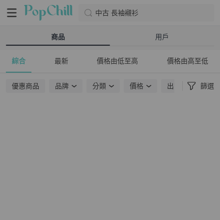
中古 長袖襯衫
商品
用戶
綜合
最新
價格由低至高
價格由高至低
優惠商品
品牌
分類
價格
出貨地點
篩選