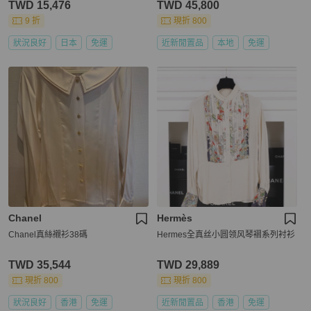
TWD 15,476
TWD 45,800
9 折
現折 800
狀況良好
日本
免運
近新閒置品
本地
免運
Chanel
Hermès
Chanel真絲襯衫38碼
Hermes全真丝小圆领风琴褶系列衬衫
TWD 35,544
TWD 29,889
現折 800
現折 800
狀況良好
香港
免運
近新閒置品
香港
免運