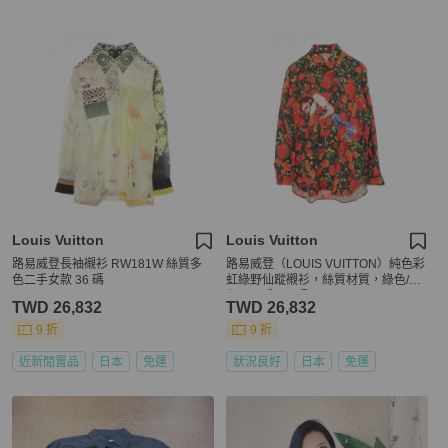
Louis Vuitton
Louis Vuitton
路易威登長袖襯衫 RW181W 絲質多
路易威登（LOUIS VUITTON）純色彩
色二手女款 36 碼
虹綠野仙蹤襯衫，絲質材質，綠色/紅
色，二手，M碼。
TWD 26,832
TWD 26,832
9 折
9 折
近新閒置品
日本
免運
狀況良好
日本
免運