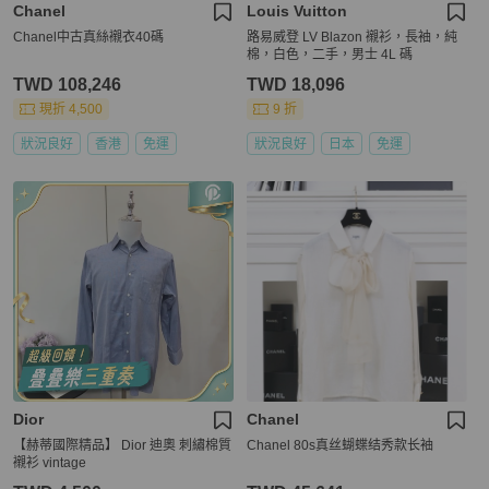
Chanel
Louis Vuitton
Chanel中古真絲襯衣40碼
路易威登 LV Blazon 襯衫，長袖，純
棉，白色，二手，男士 4L 碼
TWD 108,246
TWD 18,096
現折 4,500
9 折
狀況良好
香港
免運
狀況良好
日本
免運
Dior
Chanel
【赫蒂國際精品】 Dior 迪奧 刺繡棉質
Chanel 80s真丝蝴蝶结秀款长袖
襯衫 vintage