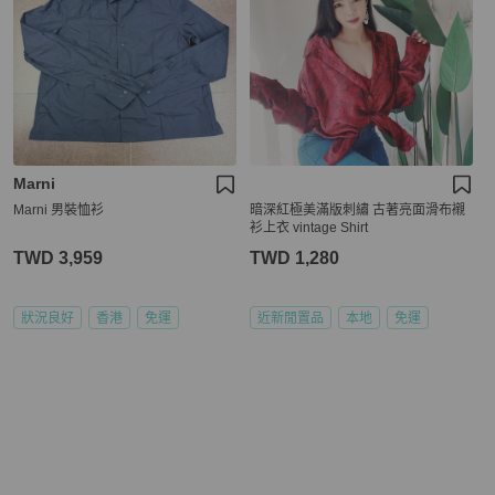
Marni
Marni 男裝恤衫
暗深紅極美滿版刺繡 古著亮面滑布襯
衫上衣 vintage Shirt
TWD 3,959
TWD 1,280
狀況良好
香港
免運
近新閒置品
本地
免運