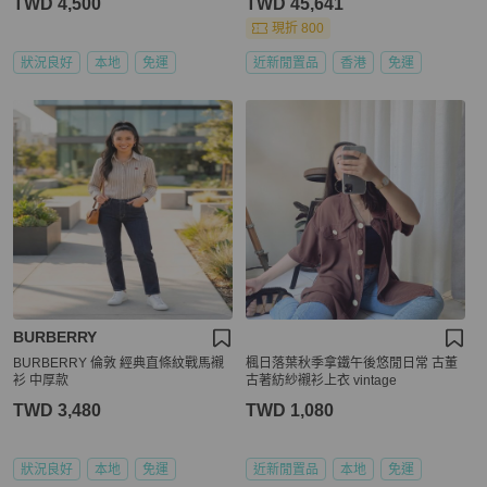
TWD 4,500
TWD 45,641
現折 800
狀況良好
本地
免運
近新閒置品
香港
免運
BURBERRY
BURBERRY 倫敦 經典直條紋戰馬襯
楓日落葉秋季拿鐵午後悠閒日常 古董
衫 中厚款
古著紡紗襯衫上衣 vintage
TWD 3,480
TWD 1,080
狀況良好
本地
免運
近新閒置品
本地
免運