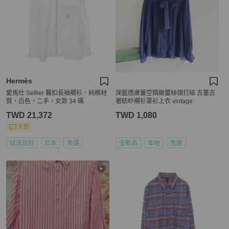
Hermès
愛馬仕 Sellier 羈扣長袖襯衫，純棉材
深藍透膚簍空精緻蕾絲領打結 古董古
質，白色，二手，女款 34 碼
著紡紗襯衫罩衫上衣 vintage
TWD 21,372
TWD 1,080
9 折
狀況良好
日本
免運
全新品
本地
免運