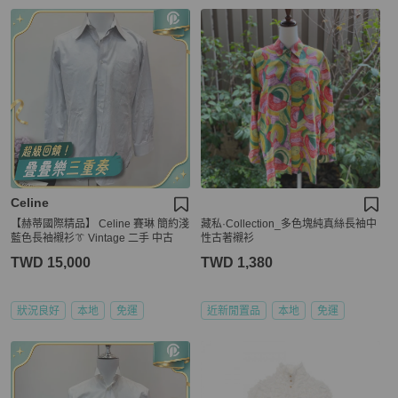
Celine
【赫蒂國際精品】 Celine 賽琳 簡約淺
藏私·Collection_多色塊純真絲長袖中
藍色長袖襯衫👔 Vintage 二手 中古
性古著襯衫
TWD 15,000
TWD 1,380
狀況良好
本地
免運
近新閒置品
本地
免運