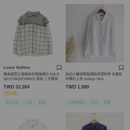
Louis Vuitton
路易威登立領格紋荷葉邊襯衫 #36 R
純白小翻領輕輕綴點青澀秋季 古著紡
W222JMQ5FNBB02 真絲 二手路易威
紗襯衫上衣 vintage Shirt
登
TWD 33,384
TWD 1,080
9 折
狀況良好
日本
免運
近新閒置品
本地
免運