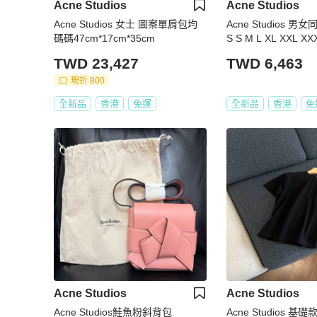
Acne Studios
Acne Studios
Acne Studios 女士 圖案單肩包均
Acne Studios 男
碼碼47cm*17cm*35cm
S S M L XL XXL X
TWD 23,427
TWD 6,463
現折 800
全新品
香港
免運
全新品
香港
免
Acne Studios
Acne Studios
Acne Studios鮭魚粉斜背包
Acne Studios 基