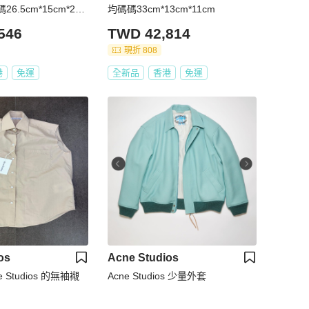
6.5cm*15cm*25c
均碼碼33cm*13cm*11cm
546
TWD 42,814
現折 808
港
免運
全新品
香港
免運
os
Acne Studios
 Studios 的無袖襯
Acne Studios 少量外套