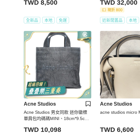
TWD 8,500
TWD 32,000
現折 800
全新品
本地
免運
近新閒置品
本地
Acne Studios
Acne Studios
Acne Studios 男女同款 迷你徽標
acne studios micro
單肩包均碼碼MINI、18cm*9.5cm*
20.5cm
TWD 10,098
TWD 6,600