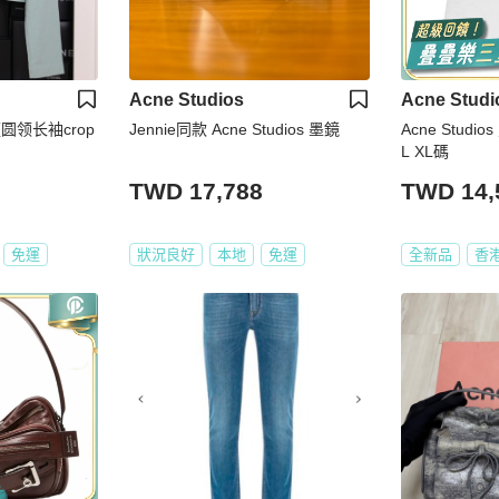
Acne Studios
Acne Studi
水蓝圆领长袖crop
Jennie同款 Acne Studios 墨鏡
Acne Stud
L XL碼
TWD 17,788
TWD 14,
免運
狀況良好
本地
免運
全新品
香