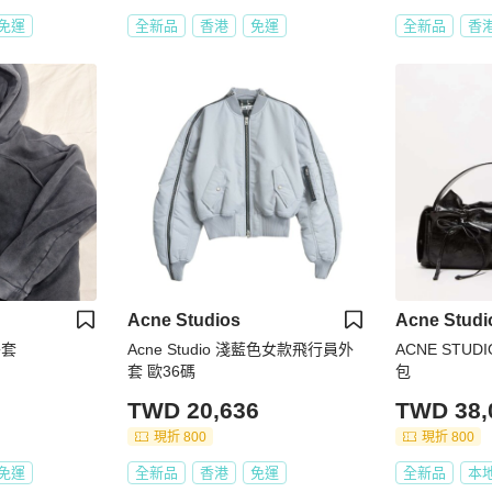
免運
全新品
香港
免運
全新品
香
Acne Studios
Acne Studi
外套
Acne Studio 淺藍色女款飛行員外
ACNE STU
套 歐36碼
包
TWD 20,636
TWD 38,
現折 800
現折 800
免運
全新品
香港
免運
全新品
本