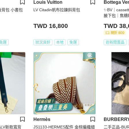
Louis Vuitton
Bottega Ve
 後背包 小書包
LV Citadin帆布拉鍊斜背包
✨BV｜casse
腋下包｜焦糖
｜98新
TWD 16,800
TWD 38,
現折 800
免運
狀況良好
本地
免運
近新閒置品
Hermès
BURBERR
品LV新款寬背
JS1133-HERMES配件 金棕編織細
二手正品-BUR