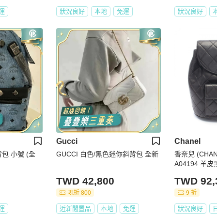
運
狀況良好
本地
免運
狀況良好
Gucci
Chanel
包 小號 (全
GUCCI 白色/黑色迷你斜背包 全新
香奈兒 (CHA
A04194 羊
TWD 42,800
TWD 92,
現折 800
9 折
運
近新閒置品
本地
免運
狀況良好