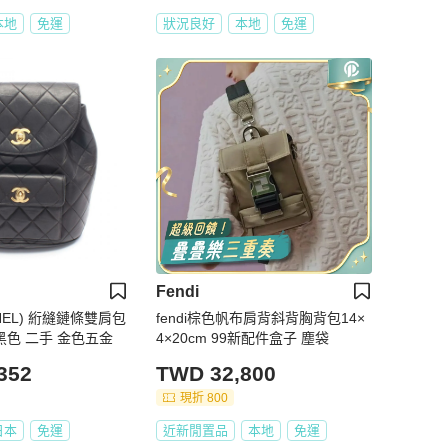
本地
免運
狀況良好
本地
免運
Fendi
NEL) 絎縫鏈條雙肩包
fendi棕色帆布肩背斜背胸背包14×
皮黑色 二手 金色五金
4×20cm 99新配件盒子 塵袋
352
TWD 32,800
現折 800
日本
免運
近新閒置品
本地
免運