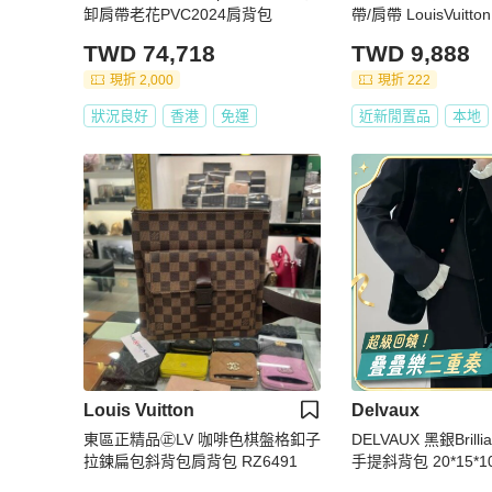
卸肩帶老花PVC2024肩背包
帶/肩帶 LouisVuit
用
TWD 74,718
TWD 9,888
現折 2,000
現折 222
狀況良好
香港
免運
近新閒置品
本地
Louis Vuitton
Delvaux
東區正精品㊣LV 咖啡色棋盤格釦子
DELVAUX 黑銀Brilli
拉鍊扁包斜背包肩背包 RZ6491
手提斜背包 20*15*
袋 鏡子