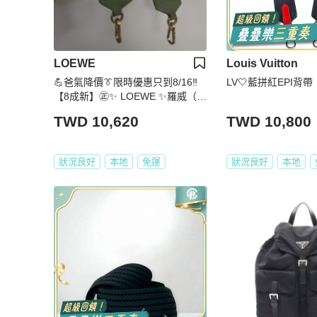
LOEWE
Louis Vuitton
💪爸氣降價👔限時優惠只到8/16‼️
LV🤍藍拼紅EPI背
【8成新】㊣✨ LOEWE ✨羅威（附
防塵袋） 綠色 金釦 雙面 帆布 皮革
TWD 10,620
TWD 10,800
寬版 背帶 寬背帶🌳二手樹屋🌳
狀況良好
本地
免運
狀況良好
本地