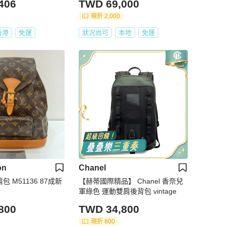
406
TWD 69,000
現折 2,000
香港
免運
狀況尚可
本地
免運
on
Chanel
包 M51136 87成新
【赫蒂國際精品】 Chanel 香奈兒
軍綠色 運動雙肩後背包 vintage
800
TWD 34,800
現折 800