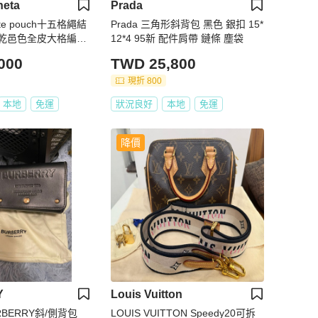
neta
Prada
tte pouch十五格繩結
Prada 三角形斜背包 黑色 銀扣 15*
乾邑色全皮大格編織
12*4 95新 配件肩帶 鏈條 塵袋
000
TWD 25,800
現折 800
本地
免運
狀況良好
本地
免運
降價
Y
Louis Vuitton
BERRY斜/側背包
LOUIS VUITTON Speedy20可拆