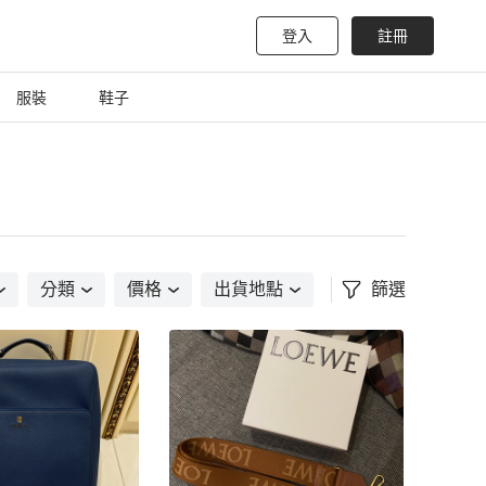
登入
註冊
服裝
鞋子
分類
價格
出貨地點
篩選