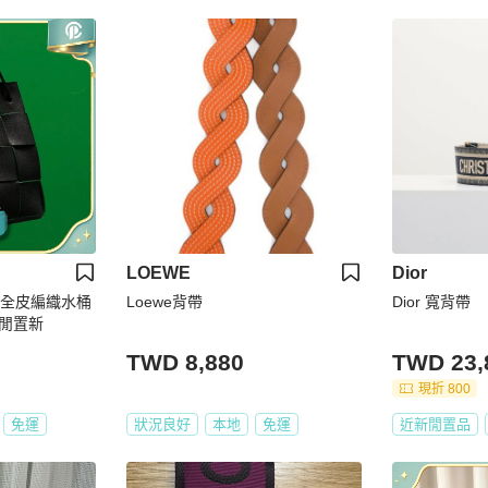
LOEWE
Dior
黑色全皮編織水桶
Loewe背帶
Dior 寬背帶
閒置新
TWD 8,880
TWD 23,
現折 800
免運
狀況良好
本地
免運
近新閒置品