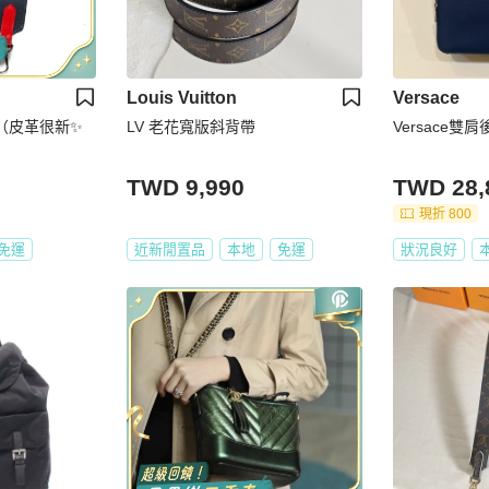
Louis Vuitton
Versace
帶（皮革很新✨
LV 老花寬版斜背帶
Versace雙
TWD 9,990
TWD 28,
現折 800
免運
近新閒置品
本地
免運
狀況良好