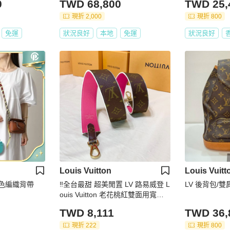
0
TWD 68,800
TWD 25,
現折 2,000
現折 800
免運
狀況良好
本地
免運
狀況良好
Louis Vuitton
Louis Vuitt
拚色編織背帶
‼️全台最甜 超美閒置 LV 路易威登 L
LV 後背包/雙肩
ouis Vuitton 老花桃紅雙面用寬背
帶/肩帶
TWD 8,111
TWD 36,
現折 222
現折 800