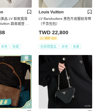
on
Louis Vuitton
新美品 LV 新款寬背
LV Bandouliere 黑色牛皮壓紋背帶
Vuitton 路易威登 雙
（不含包包）
88
TWD 22,800
現折 800
本地
免運
近新閒置品
本地
免運