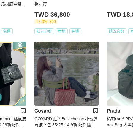
ton 路易威登雙面
板背帶
TWD 36,800
TWD 18,
現折 800
免運
狀況良好
本地
免運
狀況良好
Goyard
Prada
ant mini 鱷魚皮
GOYARD 紅色Bellechasse 小號肩
稀有rare! PRA
10 99新配件塵
背腋下包 35*25*14 9新 配件塵袋
ack Bag 大
墊板
用 日本中古vin