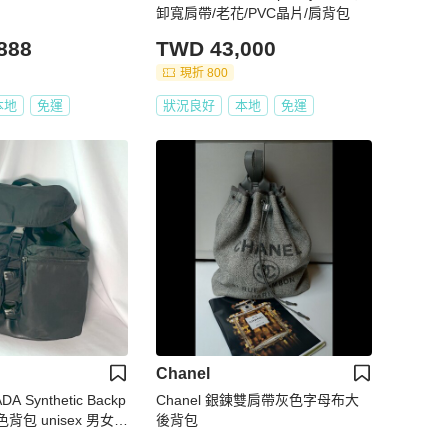
卸寬肩帶/老花/PVC晶片/肩背包
888
TWD 43,000
現折 800
本地
免運
狀況良好
本地
免運
Chanel
DA Synthetic Backp
Chanel 銀鍊雙肩帶灰色字母布大
黑色背包 unisex 男女通
後背包
tage