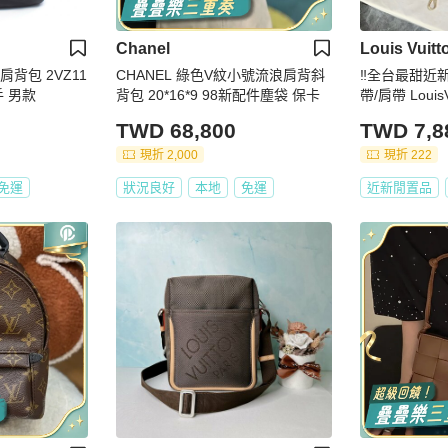
Chanel
Louis Vuitt
 單肩背包 2VZ11
CHANEL 綠色V紋小號流浪肩背斜
‼️全台最甜近
手 男款
背包 20*16*9 98新配件塵袋 保卡
帶/肩帶 Louis
面用
TWD 68,800
TWD 7,8
現折 2,000
現折 222
免運
狀況良好
本地
免運
近新閒置品