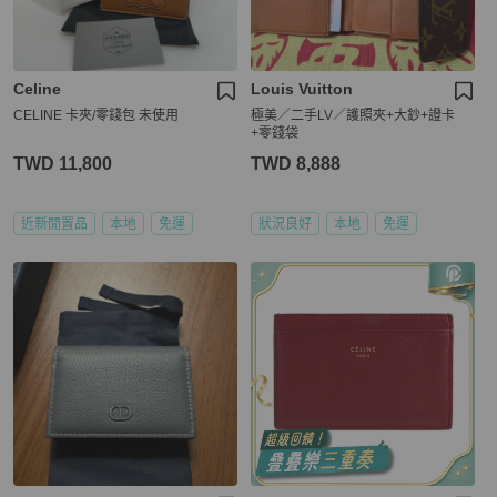
Celine
Louis Vuitton
CELINE 卡夾/零錢包 未使用
極美／二手LV／護照夾+大鈔+證卡
+零錢袋
TWD 11,800
TWD 8,888
近新閒置品
本地
免運
狀況良好
本地
免運