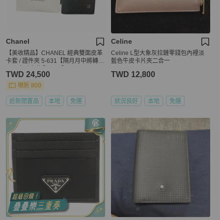
Chanel
Celine
【美收精品】CHANEL 經典雙面皮革
Celine L型大象灰拉鏈零錢包內裡淡
卡套 / 證件夾 5-631【隔月月中將轉賣
藍色牛皮卡片夾二合一
至日本 上架期限30天】
TWD 24,500
TWD 12,800
現折 800
近新閒置品
本地
免運
狀況良好
本地
免運