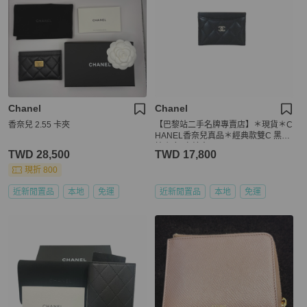
Chanel
Chanel
香奈兒 2.55 卡夾
【巴黎站二手名牌專賣店】＊現貨＊C
HANEL香奈兒真品＊經典款雙C 黑荔
枝 銀釦 卡片夾
TWD 28,500
TWD 17,800
現折 800
近新閒置品
本地
免運
近新閒置品
本地
免運