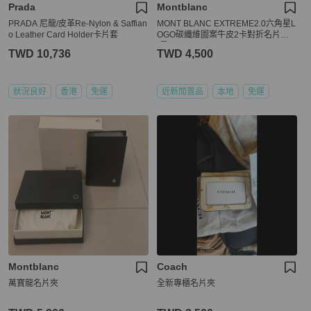
Prada
Montblanc
PRADA 尼龍/皮革Re-Nylon & Saffian
MONT BLANC EXTREME2.0六角星L
o Leather Card Holder卡片套
OGO碳纖維圖案牛皮2卡對折名片夾
(黑)
TWD 10,736
TWD 4,500
狀況良好
香港
免運
近新閒置品
本地
免運
Montblanc
Coach
萬寶龍名片夾
全新專櫃名片夾