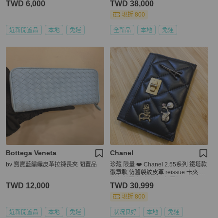
TWD 6,000
TWD 38,000
現折 800
近新閒置品
本地
免運
全新品
本地
免運
Bottega Veneta
Chanel
bv 寶寶藍編織皮革拉鍊長夾 閒置品
珍藏 限量 ❤️ Chanel 2.55系列 鐵塔款
徽章款 仿舊裂紋皮革 reissue 卡夾 名
片夾 鈔票夾 附 保卡 盒 雷標
TWD 12,000
TWD 30,999
現折 800
近新閒置品
本地
免運
狀況良好
本地
免運