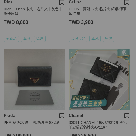
Dior
Celine
Dior CD Icon 卡夾｜名片夾｜灰色｜
CELINE 賽琳 卡夾 名片夾 紅紫/海軍
原卡原盒
藍 牛皮
TWD 8,800
TWD 3,980
全新品
本地
免運
狀況良好
本地
免運
Prada
Chanel
PRADA 水波紋 卡夾/名片夾 88成新
S3091-CHANEL 19皮穿鍊金釦黑色
羊皮扁式名片夾AP1167
TWD 99,999
TWD 26,800