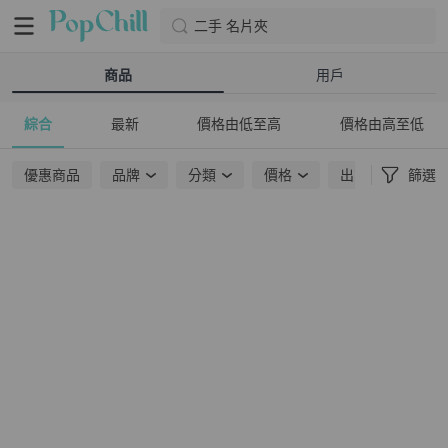
二手 名片夾
商品
用戶
綜合
最新
價格由低至高
價格由高至低
優惠商品
品牌
分類
價格
出貨地點
篩選