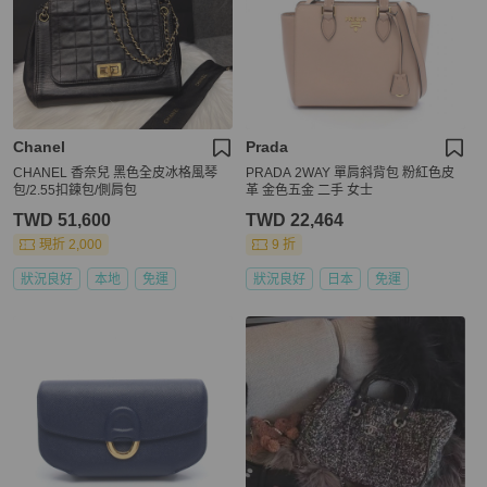
Chanel
Prada
CHANEL 香奈兒 黑色全皮冰格風琴
PRADA 2WAY 單肩斜背包 粉紅色皮
包/2.55扣鍊包/側肩包
革 金色五金 二手 女士
TWD 51,600
TWD 22,464
現折 2,000
9 折
狀況良好
本地
免運
狀況良好
日本
免運