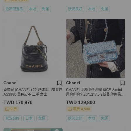
近新閒置品
本地
免運
狀況良好
本地
免運
Chanel
Chanel
香奈兒 (CHANEL) 22 迷你兩用肩背包
CHANEL 冰藍色毛呢編織CF 大mini
AS3980 黑色皮革 二手 女士
肩背斜背包20*12*7.5 9新 配件塵袋
保卡
TWD 170,976
TWD 129,800
9 折
現折 4,500
狀況良好
日本
免運
狀況良好
本地
免運