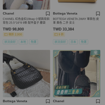
Chanel
Bottega Veneta
CHANEL 紅色金扣19bag 小號肩背斜
BOTTEGA VENETA 2WAY 單肩包 皮
背包 25.5*16*8 9新 配件盒子 塵袋
革 黃色 二手 女士
TWD 98,800
TWD 33,384
現折 2,000
9 折
狀況良好
本地
免運
狀況良好
日本
免運
Bottega Veneta
Chanel