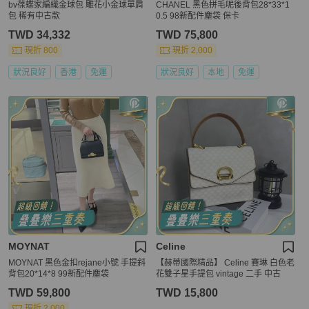
bv葆蝶家編織金球包 雕花小金球單肩
CHANEL 黑色拼毛呢後背包28*33*1
包 稀有中古款
0.5 98新配件塵袋 保卡
TWD 34,332
TWD 75,800
現折 800
現折 2,000
狀況良好
香港
免運
狀況良好
本地
免運
MOYNAT
Celine
MOYNAT 黑色金扣rejane小號 手提斜
【赫蒂國際精品】 Celine 賽琳 白色老
背包20*14*8 99新配件塵袋
花雙子星手提包 vintage 二手 中古
TWD 59,800
TWD 15,800
現折 2,000