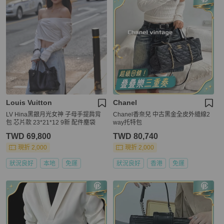
Louis Vuitton
Chanel
LV Hina黑銀月光女神 子母手提肩背
Chanel香奈兒 中古黑金全皮外縫線2
包 芯片款 23*21*12 9新 配件塵袋
way托特包
TWD 69,800
TWD 80,740
現折 2,000
現折 2,000
狀況良好
本地
免運
狀況良好
香港
免運