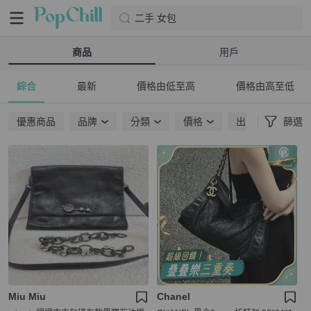
二手 女包
商品
用戶
綜合
最新
價格由低至高
價格由高至低
優惠商品
品牌
分類
價格
出貨地點
篩選
Miu Miu
Chanel