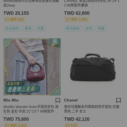
miumiu繆繆中古包稀有款黑寶石油蠟
CHANEL 黑金2ways托特包 36*24*1
皮2way
3 98新配件塵袋
TWD 20,155
TWD 62,800
現折 800
現折 2,000
狀況良好
香港
免運
狀況良好
本地
免運
Miu Miu
Chanel
MiuMiu Wander Hobo手提斜背包 酒
香奈兒運動系列單肩斜挎手提包 尼龍
紅色 金扣 羊皮 21*13*7 99新配件 盒
黑色 二手 女士
肩帶 塵袋
TWD 75,800
TWD 42,120
現折 2,000
9 折