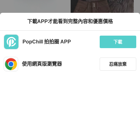
Hermès
Chanel
下載APP才能看到完整內容和優惠價格
HERMES Cherche Midi 商務手拿包
「JL精品代購」95新 Chanel香奈兒
Epsom 皮革 藍寶石 二手女款 GHW
黑銀斜紋軟呢拼漆皮2Way背包
TWD 68,328
TWD 89,980
PopChill 拍拍圈 APP
下載
9 折
現折 2,000
狀況良好
日本
免運
狀況良好
本地
免運
使用網頁版瀏覽器
忍痛放棄
篩選
重設
品牌
分類
Prada
Celine