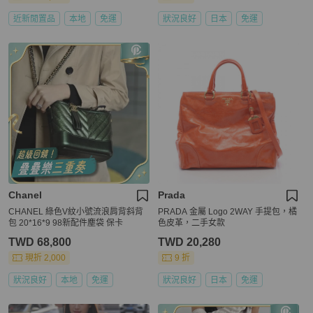
近新閒置品
本地
免運
狀況良好
日本
免運
Chanel
Prada
CHANEL 綠色V紋小號流浪肩背斜背
PRADA 金屬 Logo 2WAY 手提包，橘
包 20*16*9 98新配件塵袋 保卡
色皮革，二手女款
TWD 68,800
TWD 20,280
現折 2,000
9 折
狀況良好
本地
免運
狀況良好
日本
免運