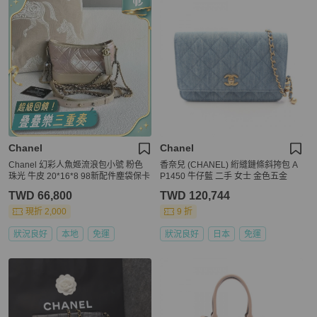
Chanel
Chanel
Chanel 幻彩人魚姬流浪包小號 粉色
香奈兒 (CHANEL) 絎縫鏈條斜挎包 A
珠光 牛皮 20*16*8 98新配件塵袋保卡
P1450 牛仔藍 二手 女士 金色五金
TWD 66,800
TWD 120,744
現折 2,000
9 折
狀況良好
本地
免運
狀況良好
日本
免運