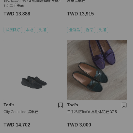
莉亞精品♡RV GO網面運動鞋 尺碼3
皮革駕車鞋
7.5 二手美品
TWD 13,888
TWD 13,915
狀況良好
本地
免運
全新品
香港
免運
Tod's
Tod's
City Gommino 駕車鞋
二手私物Tod’d 馬毛休閒鞋 37.5
TWD 14,702
TWD 3,000