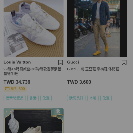
Louis Vuitton
Gucci
99新/Lv路易威登/38碼/新款香芋紫芭
Gucci 古馳 豆豆鞋 樂福鞋 休閒鞋
蕾德訓鞋
TWD 34,736
TWD 3,600
現折 800
近新閒置品
香港
免運
狀況良好
本地
免運