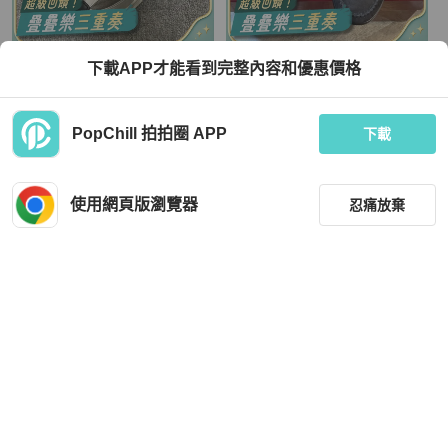
Gucci
Gucci
下載APP才能看到完整內容和優惠價格
閒置新GUCCI/古馳RUN 徽標低幫運
Gucci 古馳 新款1953 馬蹄扣麂皮面樂
動休閒鞋 尺碼：36.5
福鞋 休閒鞋 可以踩跟 經典百搭 超輕
舒適 36.5碼
TWD 26,662
TWD 12,113
PopChill 拍拍圈 APP
下載
現折 800
近新閒置品
香港
免運
近新閒置品
香港
免運
使用網頁版瀏覽器
忍痛放棄
篩選
重設
品牌
分類
Roger Vivier
Tod's