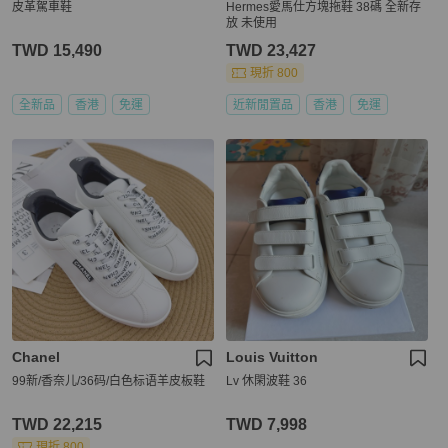
皮革駕車鞋
Hermes愛馬仕方塊拖鞋 38碼 全新存
放 未使用
TWD 15,490
TWD 23,427
現折 800
全新品
香港
免運
近新閒置品
香港
免運
Chanel
Louis Vuitton
99新/香奈儿/36码/白色标语羊皮板鞋
Lv 休閑波鞋 36
TWD 22,215
TWD 7,998
現折 800