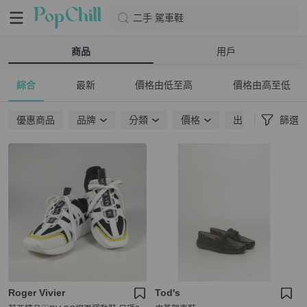
二手 駕車鞋
商品
用戶
綜合
最新
價格由低至高
價格由高至低
優惠商品
品牌
分類
價格
出貨地點
篩選
Roger Vivier
Tod's