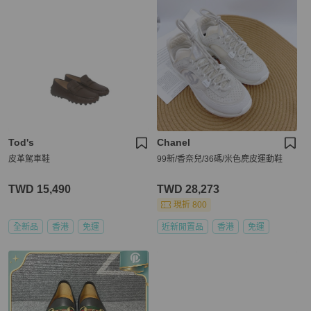
Tod's
Chanel
皮革駕車鞋
99新/香奈兒/36碼/米色麂皮運動鞋
TWD 15,490
TWD 28,273
現折 800
全新品
香港
免運
近新閒置品
香港
免運