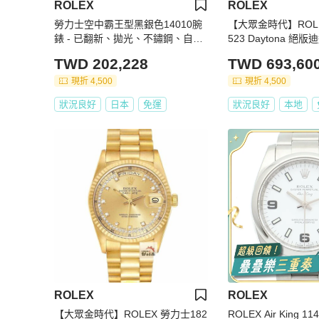
ROLEX
ROLEX
勞力士空中霸王型黑銀色14010腕
【大眾金時代】ROLE
錶 - 已翻新、拋光、不鏽鋼、自動
523 Daytona 絕版迪
上鍊、P系列、男士、錶盤
卡 18K半金 大眾金時
TWD 202,228
TWD 693,60
現折 4,500
現折 4,500
狀況良好
日本
免運
狀況良好
本地
ROLEX
ROLEX
【大眾金時代】ROLEX 勞力士182
ROLEX Air King 11