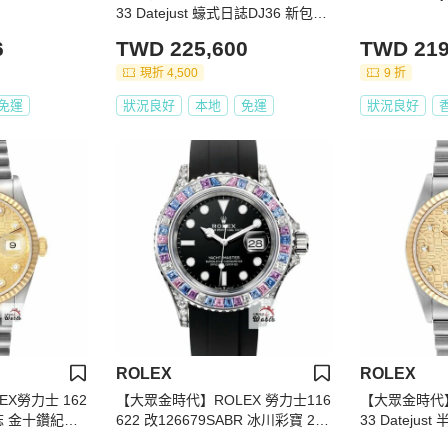
33 Datejust 蠔式日誌DJ36 新包台
金色十鑽紀念面盤 大眾金時代G31
6
TWD 225,600
TWD 219
0
現折 4,500
9 折
免運
狀況良好
本地
免運
狀況良好
ROLEX
ROLEX
X勞力士 162
【大眾金時代】ROLEX 勞力士116
【大眾金時代】
式日誌 金十鑽紀念
622 改126679SABR 冰川彩寶 201
33 Dateju
6mm 自動上
7/06 感受百萬級別 後加寶石鑽圈
保單 金色十