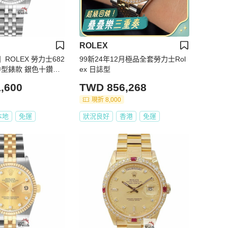
ROLEX
ROLEX 勞力士682
99新24年12月極品全套勞力士Rol
st 中型錶款 銀色十鑽面
ex 日誌型
m 自動上鍊 大眾金時
,600
TWD 856,268
現折 8,000
本地
免運
狀況良好
香港
免運