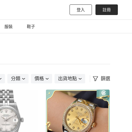
登入
註冊
服裝
鞋子
分類
價格
出貨地點
篩選