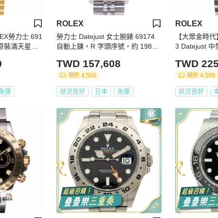
ROLEX
ROLEX
X勞力士 691
勞力士 Datejust 女士腕錶 69174
【大眾金時代】R
奢款 原裝滿天星面
自動上鍊，R 字頭序號，約 1988
3 Datejus
眾金時代G290
年，不鏽鋼和白金材質，自動上
十鑽面盤 大眾
0
TWD 157,608
TWD 225
鍊，銀色錶盤，C2249641
現折 4,500
現折 4,500
免運
狀況良好
日本
免運
狀況良好