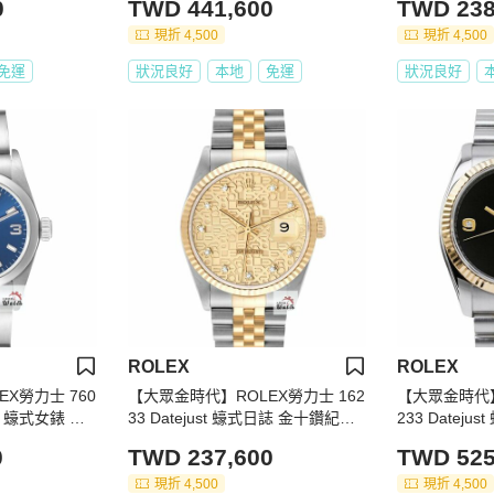
0
TWD 441,600
TWD 238
錶徑40mm 自動上鍊 大眾金時代B
錶耳無孔 大眾
1502
現折 4,500
現折 4,500
免運
狀況良好
本地
免運
狀況良好
ROLEX
ROLEX
X勞力士 760
【大眾金時代】ROLEX勞力士 162
【大眾金時代】
ual 蠔式女錶 藍
33 Datejust 蠔式日誌 金十鑽紀念
233 Datej
時代G339
面盤 全配件台灣AD 大眾金時代B1
場罕有 無字天
0
TWD 237,600
TWD 525
132
36mm 大眾金
現折 4,500
現折 4,500