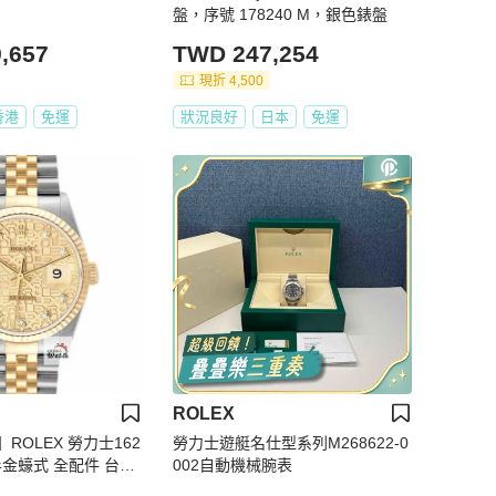
盤，序號 178240 M，銀色錶盤
,657
TWD 247,254
現折 4,500
香港
免運
狀況良好
日本
免運
ROLEX
ROLEX 勞力士162
勞力士遊艇名仕型系列M268622-0
st 半金蠔式 全配件 台灣
002自動機械腕表
鑽紀念面盤 底蓋貼紙