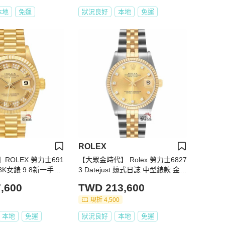
本地
免運
狀況良好
本地
免運
ROLEX
ROLEX 勞力士691
【大眾金時代】 Rolex 勞力士6827
t 18K女錶 9.8新一手錶
3 Datejust 蠔式日誌 中型錶款 金色
整理 大眾金時代B15
十鑽面盤 大眾金時代G294
,600
TWD 213,600
現折 4,500
本地
免運
狀況良好
本地
免運