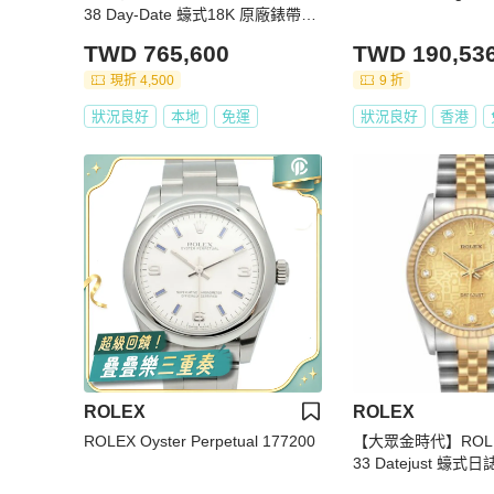
38 Day-Date 蠔式18K 原廠錶帶未
整理 市場少有 多層鑽鑽石時標面
TWD 765,600
TWD 190,53
盤 底蓋原廠貼紙 大眾金時代G255
現折 4,500
9 折
狀況良好
本地
免運
狀況良好
香港
ROLEX
ROLEX
ROLEX Oyster Perpetual 177200
【大眾金時代】ROLE
33 Datejust 蠔
面 原面未翻寫 錶徑3