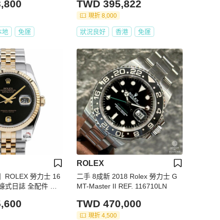
,800
TWD 395,822
金時代G297
現折 8,000
本地
免運
狀況良好
香港
免運
ROLEX
ROLEX 勞力士 16
二手 8成新 2018 Rolex 勞力士 G
ust 蠔式日誌 全配件 市
MT-Master II REF. 116710LN
書 黑瑪瑙6.9鑽 錶徑
,600
TWD 470,000
時代B1009
現折 4,500