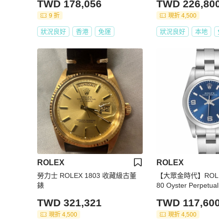
TWD 178,056
TWD 226,80
鍊 大眾金時代G303
9 折
現折 4,500
狀況良好
香港
免運
狀況良好
本地
ROLEX
ROLEX
勞力士 ROLEX 1803 收藏級古董
【大眾金時代】ROLE
錶
80 Oyster Perpet
色369數字面 大眾金
TWD 321,321
TWD 117,60
現折 4,500
現折 4,500