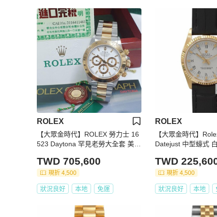
ROLEX
ROLEX
【大眾金時代】ROLEX 勞力士 16
【大眾金時代】Rolex
523 Daytona 罕見老勞大全套 美品
Datejust 中型蠔式
U字頭 底蓋貼紙 白色面盤 大眾金
8K金錶頭 大眾金時代
TWD 705,600
TWD 225,60
時代B038
現折 4,500
現折 4,500
狀況良好
本地
免運
狀況良好
本地