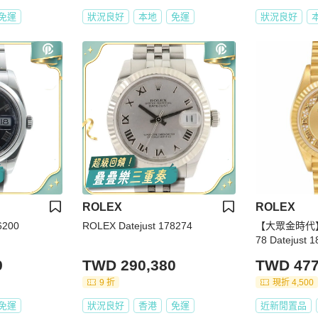
免運
狀況良好
本地
免運
狀況良好
ROLEX
ROLEX
6200
ROLEX Datejust 178274
【大眾金時代】
78 Datejus
況 原廠錶帶未
9
TWD 290,380
TWD 477
09
9 折
現折 4,500
免運
狀況良好
香港
免運
近新閒置品