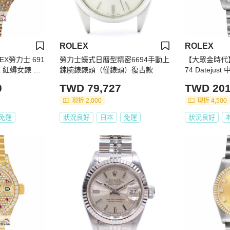
ROLEX
ROLEX
X勞力士 691
勞力士蠔式日曆型精密6694手動上
【大眾金時代】
18K 紅蟳女錶 後
鍊腕錶錶頭（僅錶頭）復古款
74 Dateju
時代B1345
盤 錶徑31m
0
TWD 79,727
TWD 201
代B1394
現折 2,000
現折 4,500
免運
狀況良好
日本
免運
狀況良好