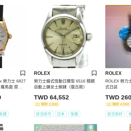
ROLEX
ROLEX
 勞力士 6827
勞力士蠔式恆動日曆型 6516 精鋼
ROLEX 勞力士1
 白羅馬面 原廠1
自動上鍊女士腕錶（復古款）
式日誌
B982
0
TWD 64,552
TWD 260
現折 2,000
現折 4,500
免運
狀況尚可
日本
免運
狀況良好