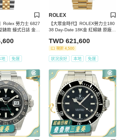
ROLEX
olex 勞力士 6827
【大眾金時代】ROLEX勞力士180
t 中型錶款 蠔式日誌 金色
38 Day-Date 18K金 紅蟳錶 原廠金
金時代B1219
色6.9T鑽面盤 大眾金時代B1266
,600
TWD 621,600
現折 4,500
本地
免運
狀況良好
本地
免運