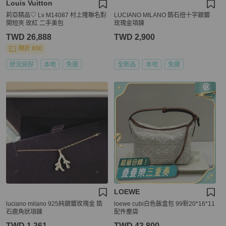
Louis Vuitton
莉亞精品♡ Lv M14087 村上隆聯名對
LUCIANO MILANO 鋯石扭十字銀鍍
開短夾 玫紅 二手美包
玫瑰金項鍊
TWD 26,888
TWD 2,900
現折 800
狀況良好
本地
免運
全新品
本地
免運
LOEWE
luciano milano 925純銀鍍玫瑰金 鋯
loewe cubi白色飯盒包 99新20*16*11
石鹿角狀項鍊
配件塵袋
TWD 1,361
TWD 43,800