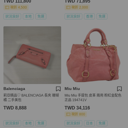
TWD 111,800
TWD 71,895
現折 4,500
現折 2,000
狀況良好
本地
免運
狀況良好
香港
免運
Balenciaga
Miu Miu
莉亞精品♡ BALENCIAGA 長夾 珊瑚
Miu Miu 手提包 皮革 兩用 粉紅金配色
橘 二手美包
正品 194741V
TWD 8,888
TWD 34,116
現折 800
狀況良好
本地
免運
狀況良好
日本
免運