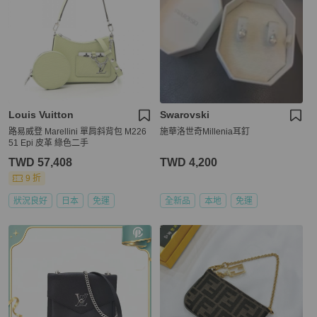
Louis Vuitton
Swarovski
路易威登 Marellini 單肩斜背包 M226
施華洛世奇Millenia耳釘
51 Epi 皮革 綠色二手
TWD 57,408
TWD 4,200
9 折
狀況良好
日本
免運
全新品
本地
免運