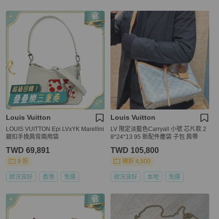
Louis Vuitton
Louis Vuitton
LOUIS VUITTON Epi LVxYK Marellini
LV 限定淡藍色Carryall 小號 芯片款 2
銀扣手挽肩背兩用袋
8*24*13 95 新配件塵袋 子包 肩帶
TWD 69,891
TWD 105,800
9 折
現折 4,500
狀況良好
香港
免運
狀況良好
本地
免運