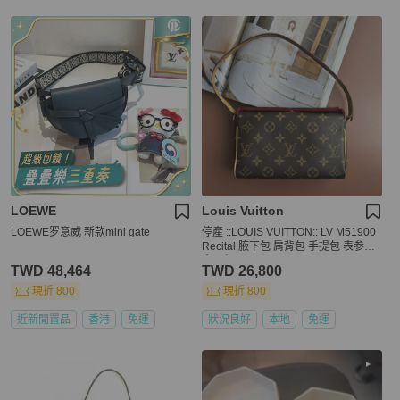
LOEWE
Louis Vuitton
LOEWE罗意威 新款mini gate
停產 ::LOUIS VUITTON:: LV M51900
Recital 腋下包 肩背包 手提包 表参道
盒子包
TWD 48,464
TWD 26,800
現折 800
現折 800
近新閒置品
香港
免運
狀況良好
本地
免運