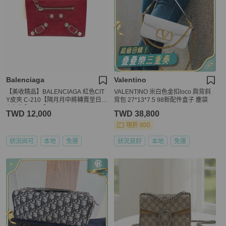
Balenciaga
Valentino
【美收精品】BALENCIAGA 紅色CIT
VALENTINO 米白色金扣loco 肩背斜
Y皮夾 C-210【隔月月中將轉賣至日本
背包 27*13*7.5 98新配件盒子 塵袋
上架期限30天】
TWD 12,000
TWD 38,800
現折 800
狀況尚可
本地
免運
狀況良好
本地
免運