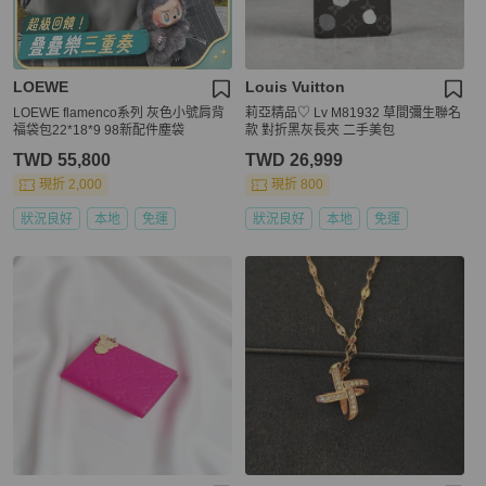
LOEWE
Louis Vuitton
LOEWE flamenco系列 灰色小號肩背
莉亞精品♡ Lv M81932 草間彌生聯名
福袋包22*18*9 98新配件塵袋
款 對折黑灰長夾 二手美包
TWD 55,800
TWD 26,999
現折 2,000
現折 800
狀況良好
本地
免運
狀況良好
本地
免運