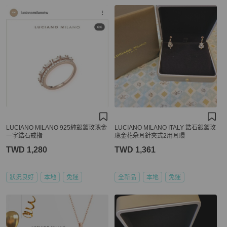
LUCIANO MILANO 925純銀鍍玫瑰金
LUCIANO MILANO ITALY 鋯石銀鍍玫
一字鋯石戒指
瑰金花朵耳針夾式2用耳環
TWD 1,280
TWD 1,361
狀況良好
本地
免運
全新品
本地
免運