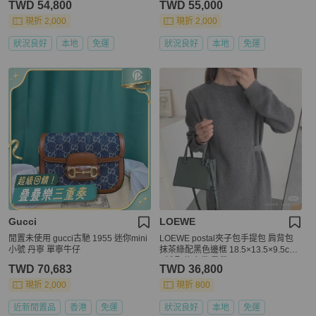
TWD 54,800
TWD 55,000
現折 2,000
現折 2,000
狀況良好
本地
免運
狀況良好
本地
免運
Gucci
LOEWE
閒置未使用 gucci古馳 1955 迷你mini
LOEWE postal夾子包手提包 肩背包
小號 丹寧 單寧牛仔
抹茶綠配黑色邊框 18.5×13.5×9.5cm
9新 配件塵袋 肩帶
TWD 70,683
TWD 36,800
現折 2,000
現折 800
近新閒置品
香港
免運
狀況良好
本地
免運