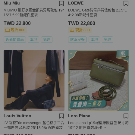
Miu Miu
LOEWE
MIUMIU 鉚釘水鑽金扣肩背馬鞍包 19*
LOEWE Gate肩背斜背信封包 21.5*1
15*7.5 99新配件塵袋
4*2 98新配件塵袋
TWD 32,800
TWD 22,800
現折 800
現折 800
近新閒置品
本地
免運
狀況良好
本地
免運
Louis Vuitton
Loro Piana
LV 新款Trio messenger 藍色格子三合
Loro piana Lp19橄欖綠飯盒包 尺寸約
一郵差包 芯片款 25*18 9新 配件塵袋
19*12 附件:塵袋/紙卡 。