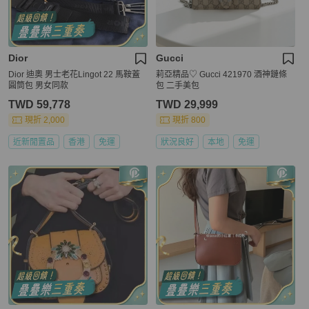
Dior
Gucci
Dior 迪奧 男士老花Lingot 22 馬鞍蓋
莉亞精品♡ Gucci 421970 酒神鏈條
圓筒包 男女同款
包 二手美包
TWD 59,778
TWD 29,999
現折 2,000
現折 800
近新閒置品
香港
免運
狀況良好
本地
免運