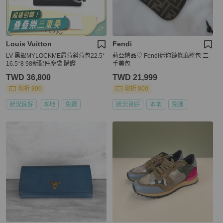
Louis Vuitton
Fendi
LV 黑銀MYLOCKME肩背斜背包22.5*
莉亞精品♡ Fendi迷你鏈條麻將包 二
16.5*8 98新配件塵袋 購證
手美包
TWD 36,800
TWD 21,999
現折 800
現折 800
狀況良好
本地
免運
狀況良好
本地
免運