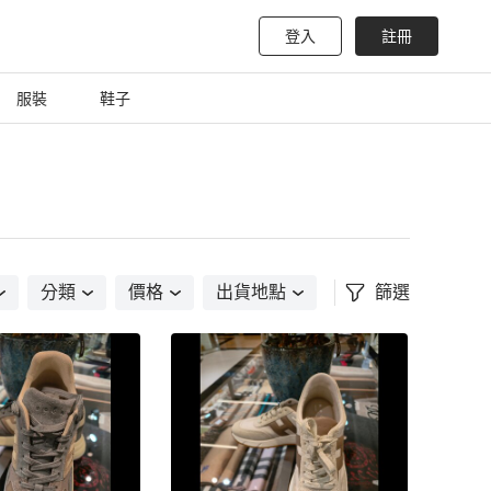
登入
註冊
服裝
鞋子
分類
價格
出貨地點
篩選