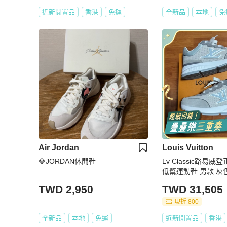
近新閒置品
香港
免運
全新品
本地
免
Air Jordan
Louis Vuitton
💎JORDAN休閒鞋
Lv Classic路易
低幫運動鞋 男款 灰色 
TWD 2,950
TWD 31,505
現折 800
全新品
本地
免運
近新閒置品
香港