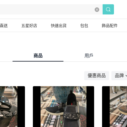
直送
五星好店
快速出貨
包包
飾品配件
商品
用戶
優惠商品
品牌