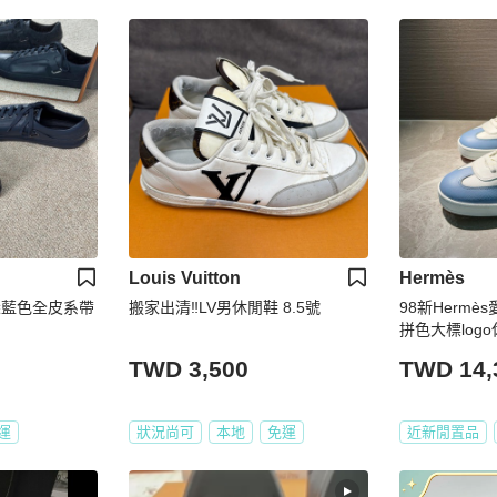
Louis Vuitton
Hermès
 深藍色全皮系帶
搬家出清‼️LV男休閒鞋 8.5號
98新Hermès
拼色大標log
TWD 3,500
TWD 14,
運
狀況尚可
本地
免運
近新閒置品