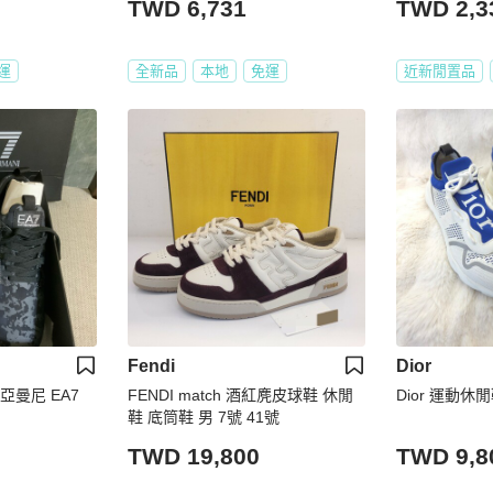
TWD 6,731
TWD 2,3
運
全新品
本地
免運
近新閒置品
Fendi
Dior
 亞曼尼 EA7
FENDI match 酒紅麂皮球鞋 休閒
Dior 運動休閒
鞋 底筒鞋 男 7號 41號
TWD 19,800
TWD 9,8