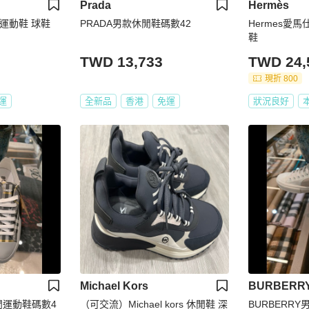
Prada
Hermès
性運動鞋 球鞋
PRADA男款休閒鞋碼數42
Hermes愛
鞋
TWD 13,733
TWD 24,
現折 800
運
全新品
香港
免運
狀況良好
Michael Kors
BURBERR
休閒運動鞋碼數4
（可交流）Michael kors 休閒鞋 深
BURBERR