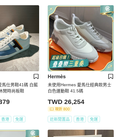
Hermès
愛馬仕男鞋41碼 白藍
未使用Hermes 愛馬仕經典款男士
o休閒時尚板鞋
白色運動鞋 41.5碼
379
TWD 26,254
現折 800
香港
免運
近新閒置品
香港
免運