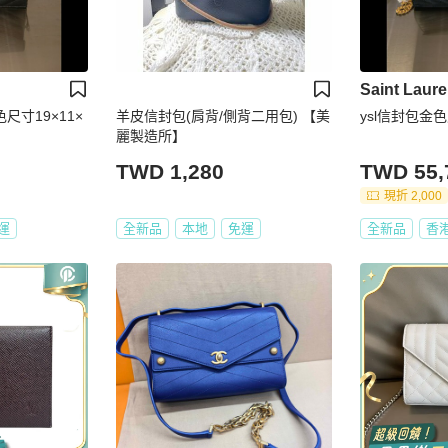
Saint Laure
銀色尺寸19×11×
羊皮信封包(肩背/側背二用包) 【美
ysl信封包金色
麗製造所】
TWD 1,280
TWD 55,
現折 2,000
運
全新品
本地
免運
全新品
香