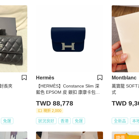
Hermès
Montblanc
信封長夾
【HERMÈS】Constance Slim 深
萬寶龍 SOF
藍色 EPSOM 皮 銀扣 康康卡包／
式
短夾（二手） J2547
TWD 88,778
TWD 9,3
現折 2,000
免運
狀況良好
香港
免運
全新品
本
降價