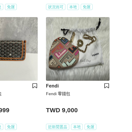
地
免運
狀況尚可
本地
免運
Fendi
包
Fendi 零錢包
999
TWD 9,000
地
免運
近新閒置品
本地
免運