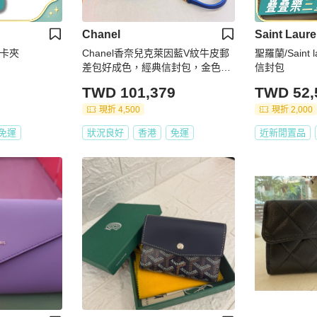
Chanel
Saint Laure
封夾卡夾
Chanel香奈兒克萊因藍V紋牛皮郵
聖羅蘭/Saint 
差包好成色，經典信封包，金色鏈
信封包
條肩帶。27鐳射無卡。
TWD 101,379
TWD 52,
現折 4,500
現折 2,000
免運
狀況良好
香港
免運
近新閒置品