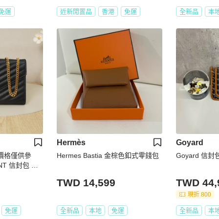
免運
近新閒置品
香港
免運
全新品
本
Hermès
Goyard
e 價格僅供參
Hermes Bastia 金棕色釦式零錢包
Goyard 信封
ENT 信封包 黑
TWD 14,599
TWD 44,
現折 800
免運
全新品
本地
免運
全新品
本