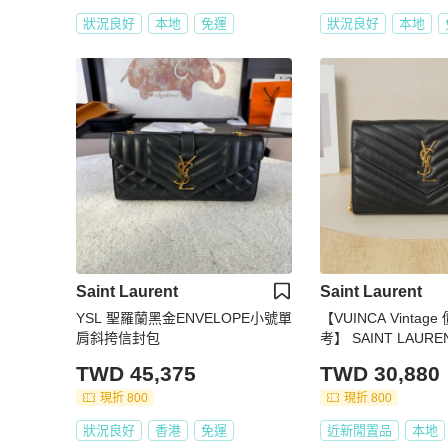
狀況良好
本地
免運
狀況良好
本地
Saint Laurent
Saint Laurent
YSL 聖羅蘭黑金ENVELOPE小號單
【VUINCA Vintag
肩斜挎信封包
考】 SAINT LAUR
色 牛皮
TWD 45,375
TWD 30,880
現折 800
現折 800
狀況良好
香港
免運
近新閒置品
本地