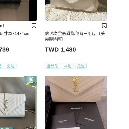
nt
尺寸23×14×4cm
信封款手提/肩背/側背三用包 【美
麗製造所】
739
TWD 1,480
港
免運
全新品
本地
免運