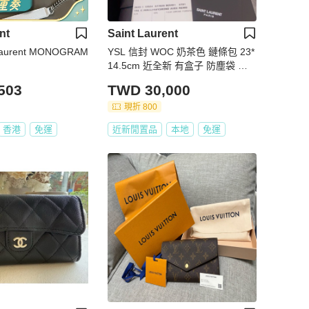
nt
Saint Laurent
laurent MONOGRAM
YSL 信封 WOC 奶茶色 鏈條包 23*
14.5cm 近全新 有盒子 防塵袋 晶
片款
503
TWD 30,000
現折 800
香港
免運
近新閒置品
本地
免運