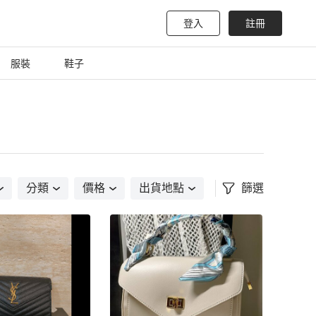
登入
註冊
服裝
鞋子
分類
價格
出貨地點
篩選