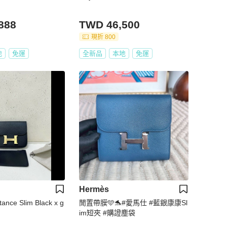
888
TWD 46,500
現折 800
地
免運
全新品
本地
免運
Hermès
ance Slim Black x g
閒置帶膜🩵🐬#愛馬仕 #藍銀康康Sl
im短夾 #購證塵袋