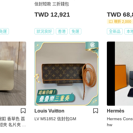
信封短款 三折錢包
TWD 12,921
TWD 68,
現折 2,000
免運
狀況良好
香港
免運
全新品
本
Louis Vuitton
Hermès
 銀釦 香草色 荔
LV M51852 信封包GM
Hermes Const
短夾 名片夾 錢
hw