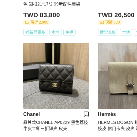
色 銀扣21*17*2 99新配件塵袋
TWD 83,800
TWD 26,500
現折 2,000
現折 800
近新閒置品
本地
免運
狀況良好
本地
Chanel
Hermès
晶片款CHANEL AP0229 黑色荔枝
HERMES DOGON
牛皮金釦三折短夾 皮夾
枝皮 信用卡夾 皮夾 
包 零錢包