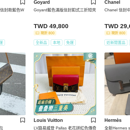
Goyard
Chanel
專櫃款信封款藍色W
Goyard藍色滿版信封釦式三折短夾
Chanel 信封
TWD 49,800
TWD 29,
現折 800
現折 800
運
全新品
本地
免運
近新閒置品
Louis Vuitton
Hermès
封包
LV路易威登 Pallas 老花拼紅色傳奇
全新Hermes