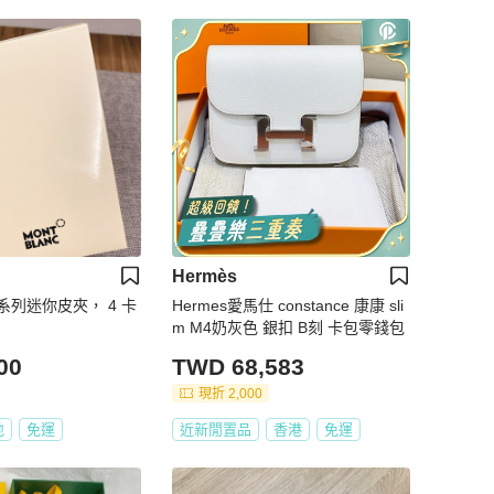
Hermès
T系列迷你皮夾， 4 卡
Hermes愛馬仕 constance 康康 sli
m M4奶灰色 銀扣 B刻 卡包零錢包
00
TWD 68,583
現折 2,000
地
免運
近新閒置品
香港
免運