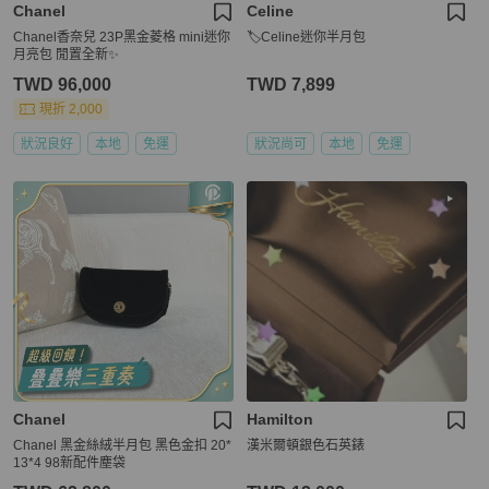
Chanel
Celine
Chanel香奈兒 23P黑金菱格 mini迷你
🏷Celine迷你半月包
月亮包 閒置全新✨️
TWD 96,000
TWD 7,899
現折 2,000
狀況良好
本地
免運
狀況尚可
本地
免運
Chanel
Hamilton
Chanel 黑金絲絨半月包 黑色金扣 20*
漢米爾頓銀色石英錶
13*4 98新配件塵袋