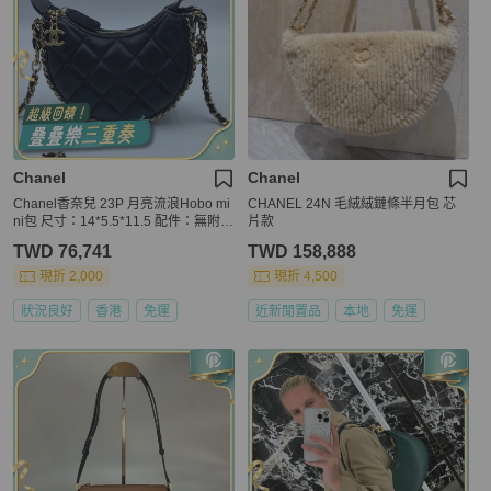
Chanel
Chanel
Chanel香奈兒 23P 月亮流浪Hobo mi
CHANEL 24N 毛絨絨鏈條半月包 芯
ni包 尺寸：14*5.5*11.5 配件：無附件
片款
。
TWD 76,741
TWD 158,888
現折 2,000
現折 4,500
狀況良好
香港
免運
近新閒置品
本地
免運