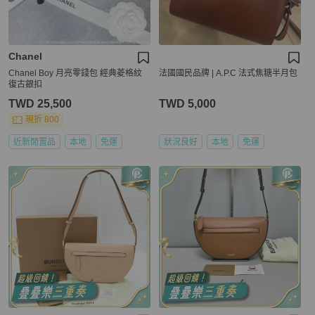
Chanel
Chanel Boy 月亮零錢包 經典菱格紋
法國國民品牌 | A.P.C 法式焦糖半月包
復古銀扣
TWD 25,500
TWD 5,000
現折 800
近新閒置品
本地
免運
狀況良好
本地
免運