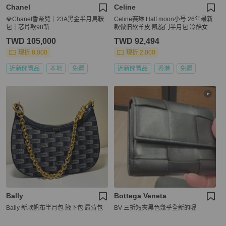
Chanel
Celine
💎Chanel香奈兒｜23A黑金半月馬鞍
Celine赛琳 Half moon小号 26年最新
包｜芯片款98新
款做旧软羊皮 凯旋门半月包 冷酷女主
酒红色金扣28*16
TWD 105,000
TWD 92,494
現折 8,000
現折 2,000
近新閒置品
本地
免運
近新閒置品
香港
免運
Bally
Bottega Veneta
Bally 新款帆布半月包 腋下包 肩背包
BV 三折短夾黑色幾乎全新的喔