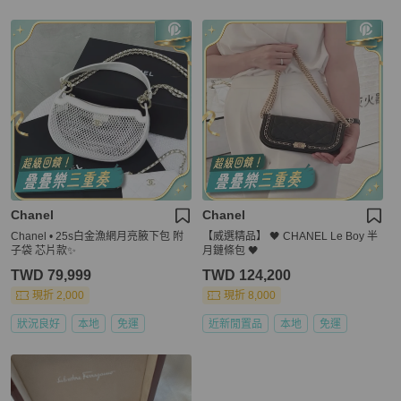
Chanel
Chanel
Chanel • 25s白金漁網月亮腋下包 附
【威選精品】 🖤 CHANEL Le Boy 半
子袋 芯片款✨
月鏈條包 🖤
TWD 79,999
TWD 124,200
現折 2,000
現折 8,000
狀況良好
本地
免運
近新閒置品
本地
免運