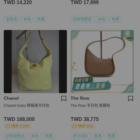
TWD 14,220
TWD 17,999
全新品
本地
免運
近新閒置品
本地
免運
Chanel
The Row
Chanel hobo 檸檬黃半月包
The Row 半月包 焦糖色
TWD 168,000
TWD 38,775
現折 4,500
現折 800
近新閒置品
本地
免運
狀況良好
香港
免運