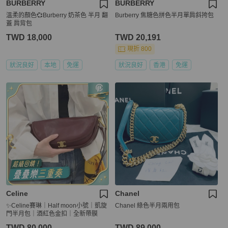
BURBERRY
BURBERRY
溫柔的顏色💞Burberry 奶茶色 半月 翻
Burberry 焦糖色拼色半月單肩斜挎包
蓋 肩背包
TWD 18,000
TWD 20,191
現折 800
狀況良好
本地
免運
狀況良好
香港
免運
Celine
Chanel
✨Celine賽琳｜Half moon小號｜凱旋
Chanel 綠色半月兩用包
門半月包｜酒紅色金扣｜全新帶膜
TWD 80,000
TWD 89,000