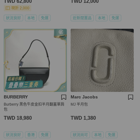
TWD 62,800
TWD 12,000
現折 2,000
狀況良好
本地
免運
近新閒置品
本地
免運
BURBERRY
Marc Jacobs
Burberry 黑色牛皮金扣半月翻蓋單肩
MJ 半月包
包
TWD 18,980
TWD 1,380
狀況良好
香港
免運
狀況尚可
本地
免運