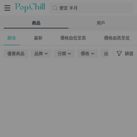
便宜 半月
商品
用戶
綜合
最新
價格由低至高
價格由高至低
優惠商品
品牌
分類
價格
出貨地點
篩選