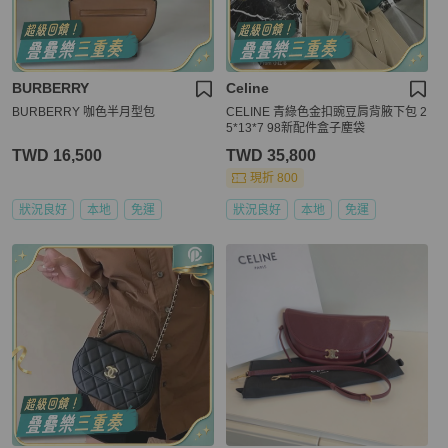
BURBERRY
Celine
BURBERRY 咖色半月型包
CELINE 青綠色金扣豌豆肩背腋下包 2
5*13*7 98新配件盒子塵袋
TWD 16,500
TWD 35,800
現折 800
狀況良好
本地
免運
狀況良好
本地
免運