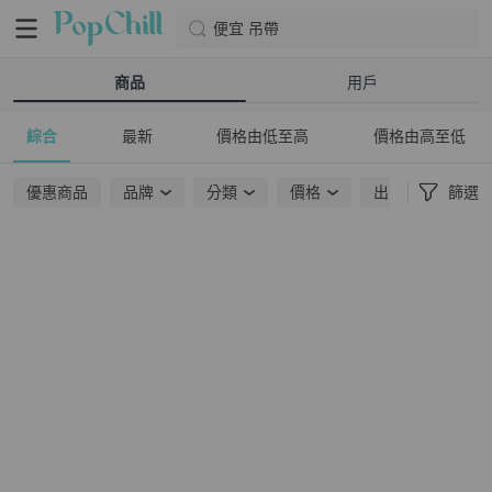
便宜 吊帶
商品
用戶
綜合
最新
價格由低至高
價格由高至低
優惠商品
品牌
分類
價格
出貨地點
篩選