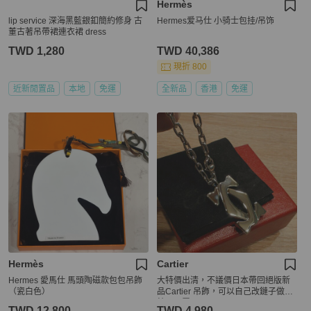
Hermès
lip service 深海黑藍銀釦簡約修身 古
Hermes爱马仕 小骑士包挂/吊饰
董古著吊帶裙連衣裙 dress
TWD 1,280
TWD 40,386
現折 800
近新閒置品
本地
免運
全新品
香港
免運
Hermès
Cartier
Hermes 愛馬仕 馬頭陶磁款包包吊飾
大特價出清，不議價日本帶回絕版新
（瓷白色）
品Cartier 吊飾，可以自己改鏈子做項
鍊，閒置品
TWD 12,800
TWD 4,980