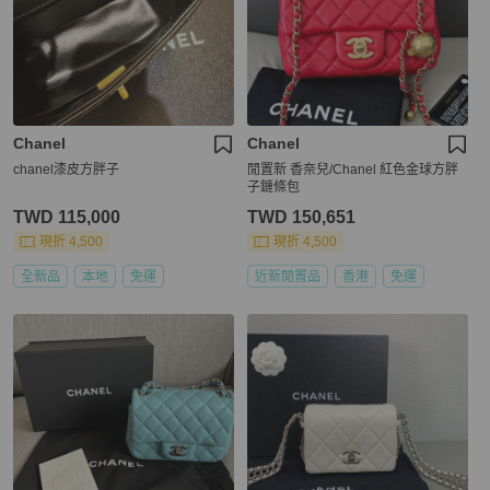
Chanel
Chanel
chanel漆皮方胖子
閒置新 香奈兒/Chanel 紅色金球方胖
子鏈條包
TWD 115,000
TWD 150,651
現折 4,500
現折 4,500
全新品
本地
免運
近新閒置品
香港
免運