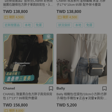
【近新閒置品】香奈兒Chanel 彩色琉
Chanel 埃及系列 金絲編織 黑金 方胖
璃寶石鏈條包方胖子單肩斜背包，31
子17*6*10cm 95新 配件保卡塵袋
開有卡
TWD 138,800
TWD 138,800
現折 4,500
現折 4,500
近新閒置品
本地
免運
狀況良好
本地
免運
Chanel
Bally
CHANEL 限量黑白色方胖子肩背斜背
Bally 相機包/豆腐包/18cm小方胖/方胖
包 17*13*7 99新配件塵袋
子/箱包/手機包🍄正品🍄況優🍄肩背/側
背/斜背🍄不廢小包手機可入
TWD 156,800
TWD 5,200
現折 8,000