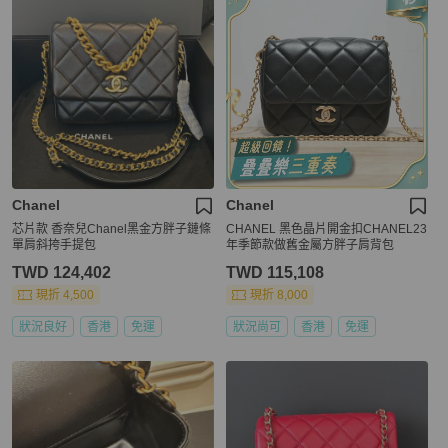
Chanel
Chanel
芯片款 香奈兒Chanel黑金方胖子鏈條
CHANEL 黑色晶片開金扣CHANEL23
單肩斜挎手提包
年季節款做舊金屬方胖子肩背包
TWD 124,402
TWD 115,108
現折 4,500
現折 8,000
狀況良好
香港
免運
狀況尚可
香港
免運