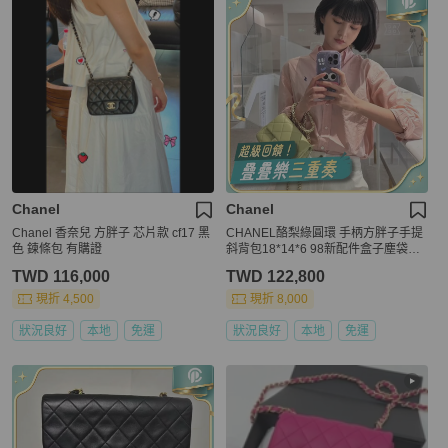
Chanel
Chanel
Chanel 香奈兒 方胖子 芯片款 cf17 黑
CHANEL酪梨綠圓環 手柄方胖子手提
色 鍊條包 有購證
斜背包18*14*6 98新配件盒子塵袋卡
冊
TWD 116,000
TWD 122,800
現折 4,500
現折 8,000
狀況良好
本地
免運
狀況良好
本地
免運