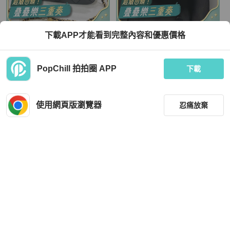
Chanel
Chanel
下載APP才能看到完整內容和優惠價格
Chanel香奈兒 黑色珍珠風衣扣方胖子
💎Chanel香奈兒｜黑白編織金扣羊皮
保存很好 五金亮 包型飽滿
方胖子｜98新｜29開保卡
TWD 144,112
TWD 99,000
PopChill 拍拍圈 APP
下載
現折 8,000
現折 2,000
狀況良好
香港
免運
近新閒置品
本地
免運
使用網頁版瀏覽器
忍痛放棄
篩選
重設
品牌
分類
Chanel
Chanel