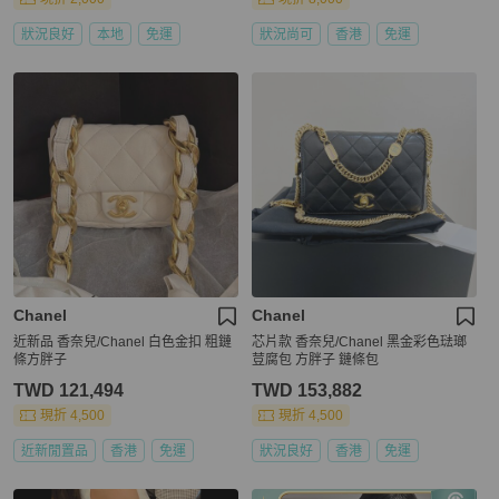
狀況良好
本地
免運
狀況尚可
香港
免運
Chanel
Chanel
近新品 香奈兒/Chanel 白色金扣 粗鏈
芯片款 香奈兒/Chanel 黑金彩色琺瑯
條方胖子
荳腐包 方胖子 鏈條包
TWD 121,494
TWD 153,882
現折 4,500
現折 4,500
近新閒置品
香港
免運
狀況良好
香港
免運