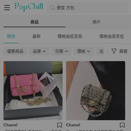
便宜 方包
商品
用戶
綜合
最新
價格由低至高
價格由高至低
優惠商品
品牌
分類
價格
出貨地點
篩選
Chanel
Chanel