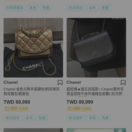
近新閒置品
本地
免運
狀況良好
本地
免運
Chanel
Chanel
Chanel 金色方胖手提鍊包/斜背側背
超低價🔥復古百搭款✨Chanel香奈兒
肩背鏈包/郵差包
黑金荔枝牛皮外縫線全皮雙C扣方胖子
鏈條手提單肩斜挎包
TWD 68,999
TWD 89,999
現折 2,000
現折 2,000
狀況良好
本地
免運
狀況良好
本地
免運