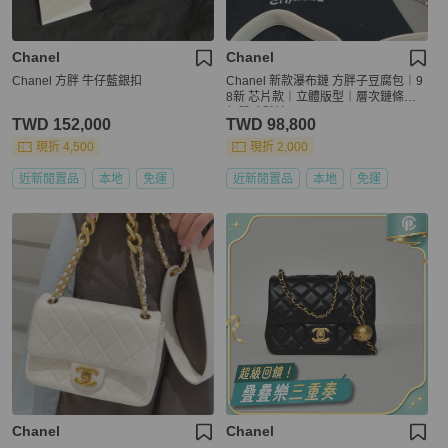
Chanel
Chanel
Chanel 方胖 牛仔藍銀扣
Chanel 新款瀑布鏈 方胖子豆腐包｜9
8新 芯片款｜立體版型｜層次鏈條｜
氣質時髦兼具
TWD 152,000
TWD 98,800
現折 4,500
現折 2,000
近新閒置品
本地
免運
近新閒置品
本地
免運
Chanel
Chanel