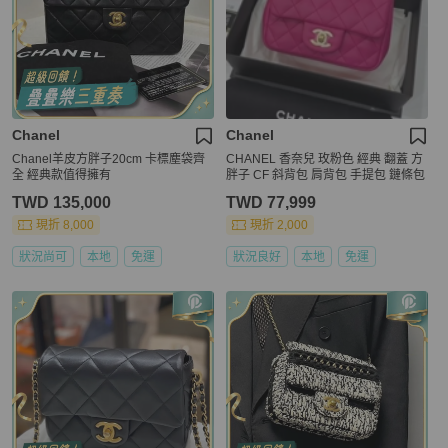
Chanel
Chanel
Chanel羊皮方胖子20cm 卡標塵袋齊
CHANEL 香奈兒 玫粉色 經典 翻蓋 方
全 經典款值得擁有
胖子 CF 斜背包 肩背包 手提包 鏈條包
TWD 135,000
TWD 77,999
現折 8,000
現折 2,000
狀況尚可
本地
免運
狀況良好
本地
免運