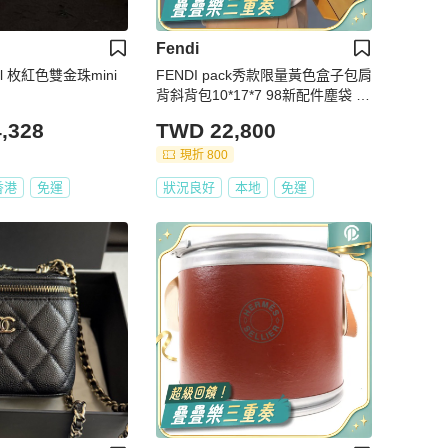
Fendi
l 枚紅色雙金珠mini
FENDI pack秀款限量黃色盒子包肩
背斜背包10*17*7 98新配件塵袋 吊
牌
,328
TWD 22,800
現折 800
香港
免運
狀況良好
本地
免運