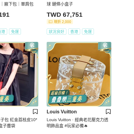
包｜腋下包｜單肩包
球 鏈條小盒子
191
TWD 67,751
現折 2,000
香港
免運
狀況良好
香港
免運
Louis Vuitton
金荔枝皮10*
Louis Vuitton · 經典老花壓克力透
件盒子塵袋
明飾品盒 #玩家必備🔥