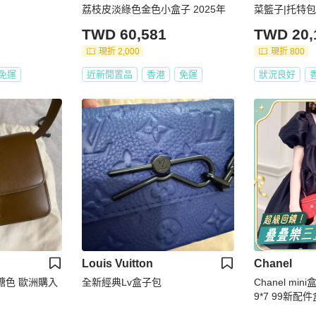
荔枝皮淡綠色金色小盒子 2025年
菜籃子|托特
TWD 60,581
TWD 20,
現折 2,000
現折 800
免運
近新閒置品
香港
免運
狀況良好
Louis Vuitton
Chanel
l 焦糖色 歐洲購入
全新經典Lv盒子包
Chanel mini盒子包 紅
9*7 99新配