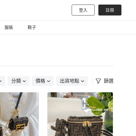
登入
註冊
服裝
鞋子
分類
價格
出貨地點
篩選