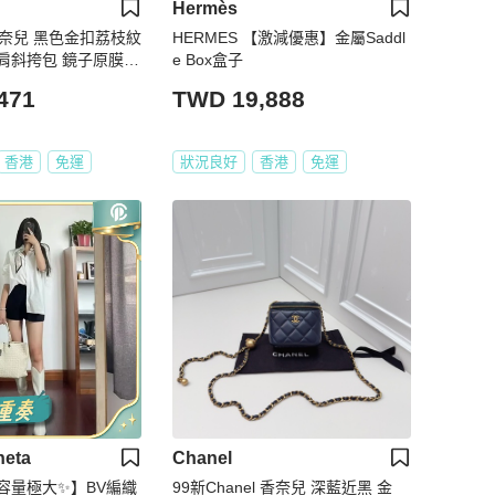
Hermès
l香奈兒 黑色金扣荔枝紋
HERMES 【激減優惠】金屬Saddl
肩斜挎包 鏡子原膜在
e Box盒子
盒子 塵袋 尺寸：10*
471
TWD 19,888
香港
免運
狀況良好
香港
免運
neta
Chanel
容量極大✨】BV編織
99新Chanel 香奈兒 深藍近黑 金