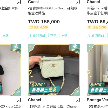
Gucci
Chanel
深藍金釦💙保
▪️富貴選物FUGUEI▪️ Gucci 硬殼收
99新chane
納盒收藏品
牛皮盒子包單
24年芯片款有
TWD 158,000
TWD 69,
7*9cm。
現折 4,500
現折 2,000
免運
近新閒置品
本地
免運
近新閒置品
Chanel
Bottega Ve
x 5 x 12.5
【98%新 ✨ 全網最低價】Chanel
【復古潮人🤍