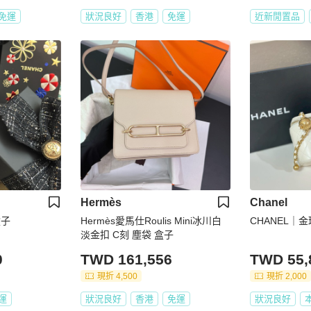
免運
狀況良好
香港
免運
近新閒置品
Hermès
Chanel
盒子
Hermès愛馬仕Roulis Mini冰川白
CHANEL｜
淡金扣 C刻 塵袋 盒子
0
TWD 161,556
TWD 55,
現折 4,500
現折 2,000
運
狀況良好
香港
免運
狀況良好