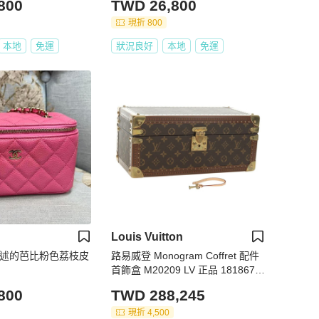
800
TWD 26,800
現折 800
本地
免運
狀況良好
本地
免運
Louis Vuitton
需贅述的芭比粉色荔枝皮
路易威登 Monogram Coffret 配件
首飾盒 M20209 LV 正品 181867S
V
800
TWD 288,245
現折 4,500