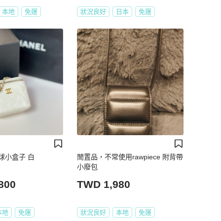
本地
免運
狀況良好
日本
免運
金球小盒子 白
閒置品，不常使用rawpiece 附背帶
小廢包
800
TWD 1,980
本地
免運
狀況良好
本地
免運