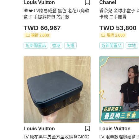
Louis Vuitton
Chanel
99❤️ LV路易威登 黑色 老花八角軟
香奈兒 金球小盒子 
盒子 手提斜挎包 芯片款
卡款 二手閒置
TWD 66,967
TWD 53,800
現折 2,000
現折 2,000
近新閒置品
香港
免運
近新閒置品
本地
Louis Vuitton
Louis Vuitton
LV 原花黑牛皮蓋方型收納盒GI002
LV 限量款貓咪硬盒子20 