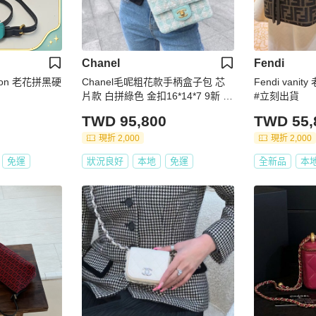
Chanel
Fendi
tton 老花拼黑硬
Chanel毛呢粗花款手柄盒子包 芯
Fendi van
片款 白拼綠色 金扣16*14*7 9新 配
#立刻出貨
件塵袋
TWD 95,800
TWD 55,
現折 2,000
現折 2,000
免運
狀況良好
本地
免運
全新品
本