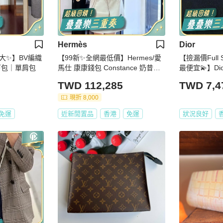
Hermès
Dior
大✨】BV編織
【99新✨全網最低價】Hermes/愛
【撿漏價Full 
下包｜單肩包
馬仕 康康錢包 Constance 奶昔白
最便宜💫】Dio
金釦🧡🆕
項鏈 銀色
TWD 112,285
TWD 7,4
現折 8,000
免運
近新閒置品
香港
免運
狀況良好