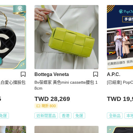
Bottega Veneta
A.P.C.
古黑白愛心擋臉包
Bv葆蝶家 黃色mini cassette腰包 1
[已結束] Pop
8cm
5
TWD 28,269
TWD 19,
現折 800
免運
近新閒置品
香港
免運
全新品
本