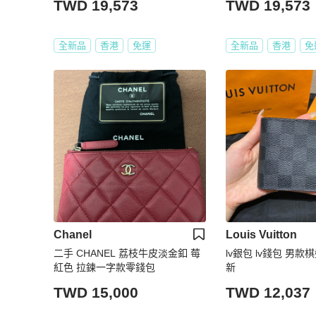
TWD 19,573
TWD 19,573
全新品
香港
免運
全新品
香港
免
Chanel
Louis Vuitton
二手 CHANEL 荔枝牛皮淡金釦 莓
lv銀包 lv錢包 男款
紅色 拉鍊一字款零錢包
新
TWD 15,000
TWD 12,037