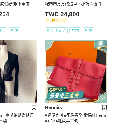
風度假必備(下單前先
配四四方方的造型，小巧玲瓏 牛皮
短夾更是耐用，後方四卡槽融合生
254
TWD 24,800
活所需 #chanel #香奈儿 #零錢包
現折 800
香港
免運
近新閒置品
本地
免運
Hermès
tion_ 喇叭袖蝴蝶結短
#超便宜💰 #配件齊全 愛馬仕Herm
本製
es Jige紅色手拿包