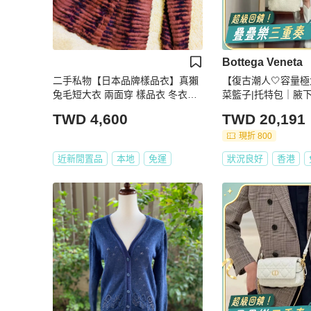
Bottega Veneta
二手私物【日本品牌樣品衣】真獺
【復古潮人🤍容量極
兔毛短大衣 兩面穿 樣品衣 冬衣夏
菜籃子|托特包｜腋
季特價
TWD 4,600
TWD 20,191
現折 800
近新閒置品
本地
免運
狀況良好
香港