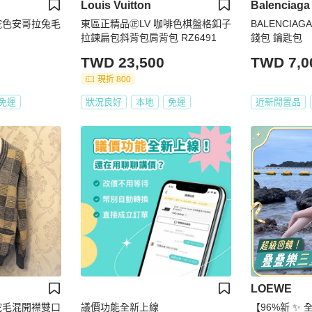
Louis Vuitton
Balenciaga
_淺駝色安哥拉兔毛
東區正精品㊣LV 咖啡色棋盤格釦子
BALENCI
拉鍊扁包斜背包肩背包 RZ6491
錢包 鑰匙包
TWD 23,500
TWD 7,0
現折 800
免運
狀況良好
本地
免運
近新閒置品
LOEWE
_羊駝毛混開襟雙口
議價功能全新上線
【96%新 ✨ 