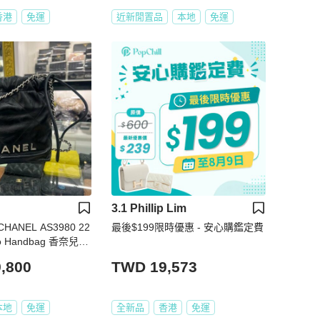
香港
免運
近新閒置品
本地
免運
3.1 Phillip Lim
NEL AS3980 22
最後$199限時優惠 - 安心購鑑定費
obo Handbag 香奈兒黑
包迷你 RZ6500
,800
TWD 19,573
本地
免運
全新品
香港
免運