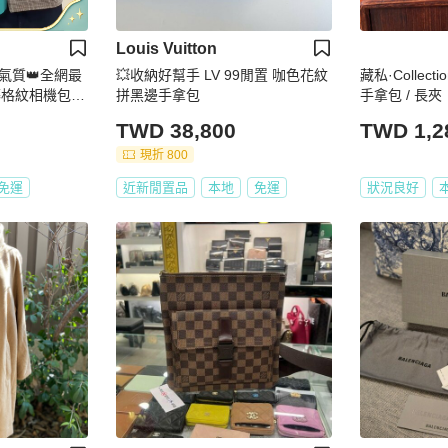
Louis Vuitton
主氣質👑全網最
💥收納好幫手 LV 99閒置 咖色花紋
藏私·Collec
o藤格紋相機包
拼黑邊手拿包
手拿包 / 長夾
TWD 38,800
TWD 1,2
現折 800
免運
近新閒置品
本地
免運
狀況良好