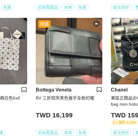
免運
近新閒置品
本地
免運
狀況良好
降價
Bottega Veneta
Chanel
典白色6x6
BV 三折短夾黑色幾乎全新的喔
東區正精品㊣CHA
bag mini h
色銀字銀鍊斜背
TWD 16,199
TWD 159
現折 4,500
運
近新閒置品
本地
免運
狀況良好