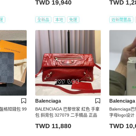
TWD 19,940
TWD 1,2
運
全新品
本地
免運
近新閒置品
Balenciaga
Balenciaga
棋盤格短錢包 99
BALENCIAGA 巴黎世家 紅色 手拿
Balencia
包 斜背包 327079 二手精品 正品
字母logo设
可单肩斜挎 
TWD 11,880
TWD 10,