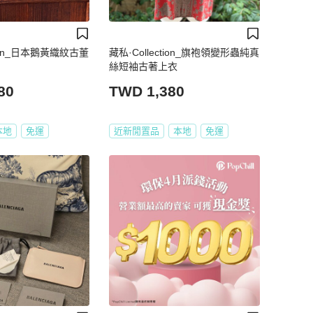
tion_日本鵝黃織紋古董
藏私·Collection_旗袍領變形蟲純真
絲短袖古著上衣
80
TWD 1,380
本地
免運
近新閒置品
本地
免運