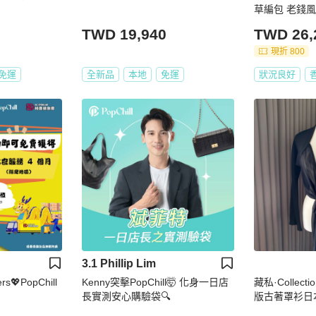
草編包 老錢
詢問庫存❗️）
TWD 19,940
TWD 26,
現折 800
免運
全新品
本地
免運
狀況良好
3.1 Phillip Lim
s💖PopChill
Kenny突擊PopChill🤯 化身一日店
藏私·Collec
長實測安心購驗袋🔍
版古著罩衫日