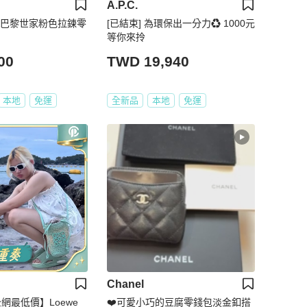
A.P.C.
AGA巴黎世家粉色拉鍊零
[已結束] 為環保出一分力♻️ 1000元
等你來拎
00
TWD 19,940
本地
免運
全新品
本地
免運
Chanel
全網最低價】Loewe
❤️可愛小巧的豆腐零錢包淡金釦搭