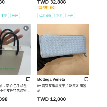
80
TWD 32,888
現折 800
本地
免運
狀況良好
本地
免運
Bottega Veneta
ga巴黎世家 白色手机包
bv 寶寶藍編織皮革拉鍊長夾 閒置
计 小牛皮托特包购物袋
品
肩带可调节
098
TWD 12,000