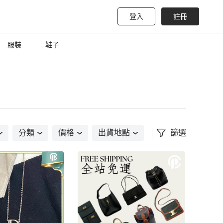
登入
註冊
服裝
鞋子
分類
價格
出貨地點
篩選