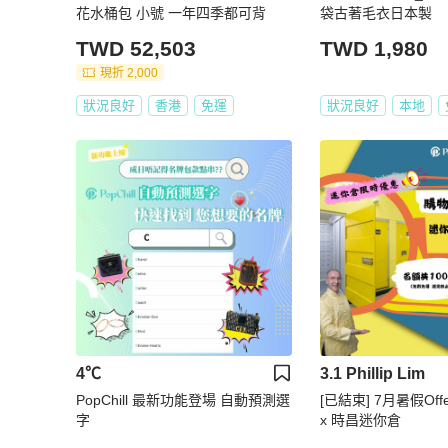
花水桶包 小號 一年四季都可背
袋古著毛衣日本製
TWD 52,503
TWD 1,980
現折 2,000
狀況良好
香港
免運
狀況良好
本地
4℃
3.1 Phillip Lim
PopChill 最新功能登場 自動預測選
[已結束] 7月暑假Offer
字
x 時昌迷你倉