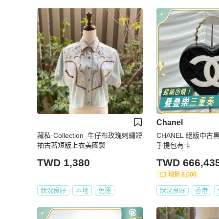
Chanel
藏私·Collection_牛仔布玫瑰刺繡短
CHANEL 絕版中
袖古著短版上衣美國製
手提包有卡
TWD 1,380
TWD 666,43
現折 8,000
狀況良好
本地
免運
狀況良好
香港