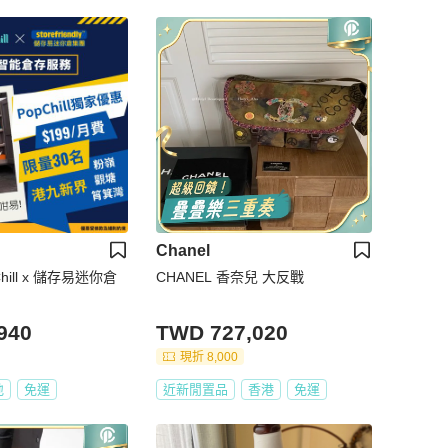
Chanel
Chill x 儲存易迷你倉
CHANEL 香奈兒 大反戰
940
TWD 727,020
現折 8,000
地
免運
近新閒置品
香港
免運