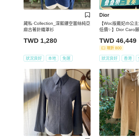
Dior
藏私·Collection_深藍鏤空蕾絲純亞
【Woc版戴妃👜公
麻古著針織罩衫
低價✨】Dior Car
氣質奶昔白色
TWD 1,280
TWD 46,449
現折 800
狀況良好
本地
免運
狀況良好
香港