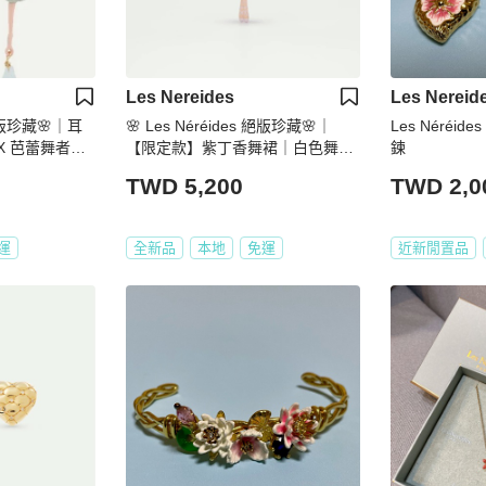
Les Nereides
Les Nereid
 絕版珍藏🌸｜耳
🌸 Les Néréides 絕版珍藏🌸｜
Les Néréi
UX 芭蕾舞者不
【限定款】紫丁香舞裙｜白色舞裙
鍊
蝶結｜附購買
｜春夏限定｜夢幻芭蕾舞者系列 ｜
TWD 5,200
TWD 2,0
附購買證明🌸
運
全新品
本地
免運
近新閒置品