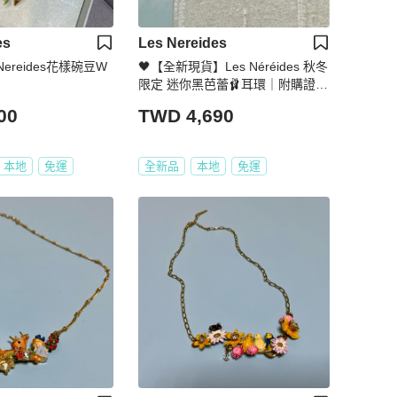
es
Les Nereides
Nereides花樣碗豆W
🖤【全新現貨】Les Néréides 秋冬
限定 迷你黑芭蕾🩰耳環｜附購證影
本
00
TWD 4,690
本地
免運
全新品
本地
免運