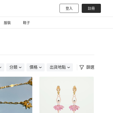
登入
註冊
服裝
鞋子
分類
價格
出貨地點
篩選