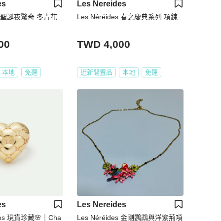
es
Les Nereides
des 聖誕夜驚奇 冬青花
Les Néréides 春之慶典系列 項鍊
00
TWD 4,000
本地
免運
近新閒置品
本地
免運
es
Les Nereides
ides 現貨珍藏🌸｜Cha
Les Néréides 金剛鸚鵡與洋紫荊項