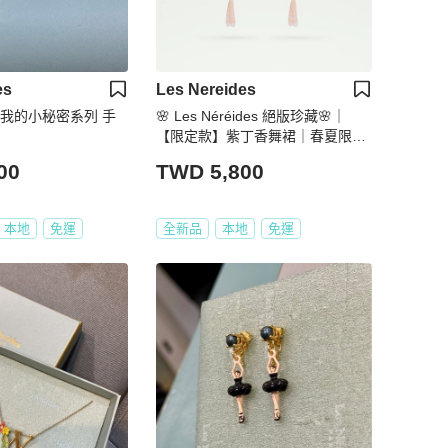
es
Les Nereides
des 我的小秘密系列 手
🌸 Les Néréides 絕版珍藏🌸｜
【限定款】紫丁香舞裙｜春夏限定
｜夢幻芭蕾舞者系列 ｜附購買證明
00
TWD 5,800
🌸
本地
免運
全新品
本地
免運