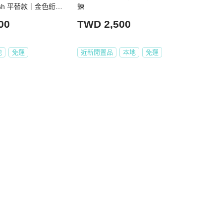
Crush 平替款｜金色絎縫
鍊
式優雅典藏
00
TWD 2,500
地
免運
近新閒置品
本地
免運