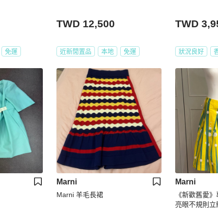
TWD 12,500
TWD 3,9
免運
近新閒置品
本地
免運
狀況良好
Marni
Marni
Marni 羊毛長裙
《新歡舊愛》專
亮眼不規則立
000