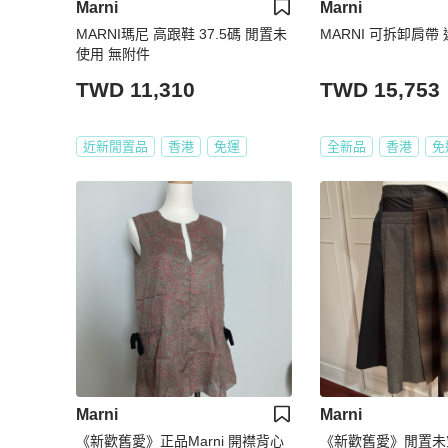
Marni
Marni
MARNI瑪尼 高跟鞋 37.5碼 閒置未
MARNI 可拆卸肩帶
使用 無附件
TWD 11,310
TWD 15,753
近新閒置品
香港
免運
全新品
香港
免
Marni
Marni
《新歡舊愛》正品Marni 開襟背心
《新歡舊愛》閒置未穿