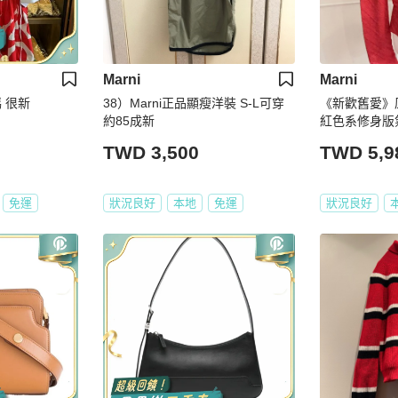
Marni
Marni
碼 很新
38）Marni正品顯瘦洋裝 S-L可穿
《新歡舊愛》原
約85成新
紅色系修身版氣
TWD 3,500
TWD 5,9
免運
狀況良好
本地
免運
狀況良好