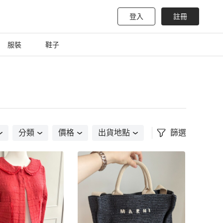
登入
註冊
服裝
鞋子
分類
價格
出貨地點
篩選