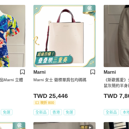
Marni
Marni
arni 立體
Marni 女士 徽標單肩包均碼碼
《新歡舊愛》全
鼠灰簡約半身
TWD 25,446
TWD 7,8
現折 800
免運
全新品
香港
免運
全新品
本