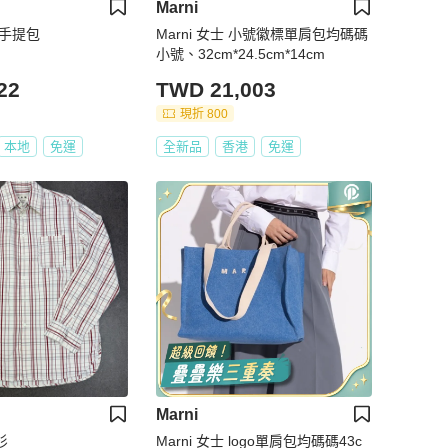
Marni
袋 手提包
Marni 女士 小號徽標單肩包均碼碼
小號、32cm*24.5cm*14cm
22
TWD 21,003
現折 800
本地
免運
全新品
香港
免運
Marni
衫
Marni 女士 logo單肩包均碼碼43c