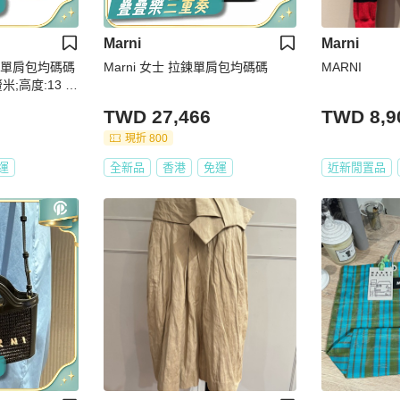
Marni
Marni
分層單肩包均碼碼
Marni 女士 拉鍊單肩包均碼碼
MARNI
米;高度:13 釐
:19 釐米;手
TWD 27,466
TWD 8,9
現折 800
運
全新品
香港
免運
近新閒置品