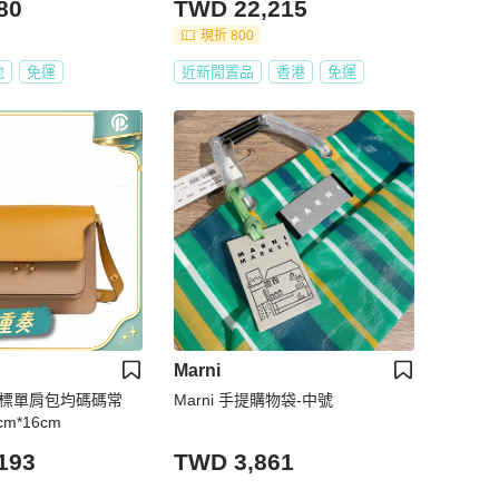
80
TWD 22,215
現折 800
地
免運
近新閒置品
香港
免運
Marni
 徽標單肩包均碼碼常
Marni 手提購物袋-中號
cm*16cm
193
TWD 3,861