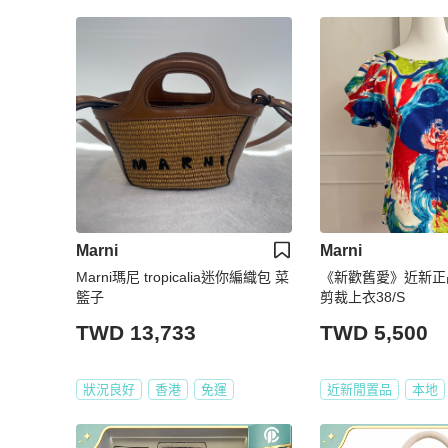
Marni
Marni
Marni瑪尼 tropicalia迷你編織包 菜
《新歡舊愛》近新正品M
籃子
剪裁上衣38/S
TWD 13,733
TWD 5,500
狀況良好
香港
免運
近新閒置品
本地