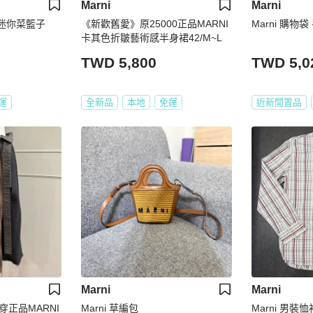
Marni
Marni
 迷你菜籃子
《新歡舊愛》原25000正品MARNI
Marni 購物
卡其色折皺藝術感半身裙42/M~L
TWD 5,800
TWD 5,0
運
全新品
本地
免運
近新閒置品
Marni
Marni
正品MARNI
Marni 草編包
Marni 男裝恤