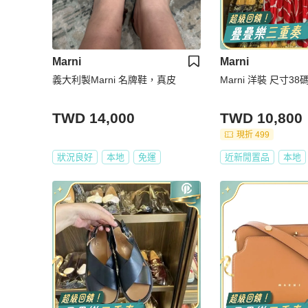
Marni
Marni
義大利製Marni 名牌鞋，真皮
Marni 洋裝 尺寸38
TWD 14,000
TWD 10,800
現折 499
狀況良好
本地
免運
近新閒置品
本地