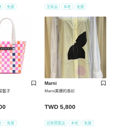
港
免運
全新品
本地
免運
Marni
 菜籃子
Marni美爆的長衫
00
TWD 5,800
地
免運
近新閒置品
本地
免運