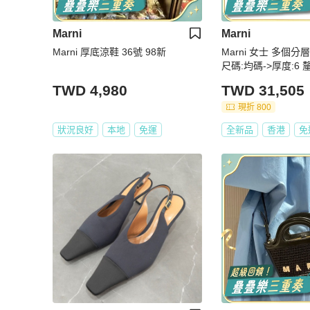
Marni
Marni
Marni 厚底涼鞋 36號 98新
Marni 女士 多個
尺碼:均碼->厚度:6 釐
米;帶長:45 釐米;寬度
TWD 4,980
TWD 31,505
柄:25 釐米
現折 800
狀況良好
本地
免運
全新品
香港
免