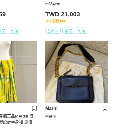
m*34cm
59
TWD 21,003
現折 800
香港
免運
全新品
香港
免運
Marni
櫃正品MARNI 很
Marni
體設計半身裙 原價29