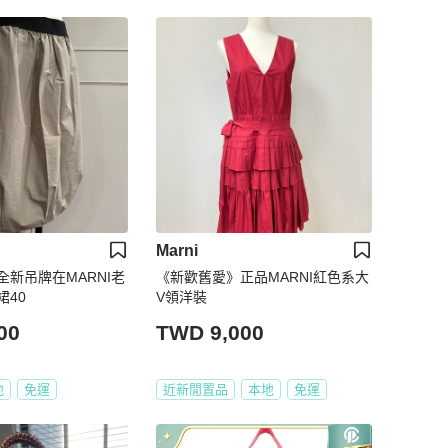
Marni
新吊牌在MARNI老
《新歡舊愛》正品MARNI紅色系大
裙40
V領洋裝
00
TWD 9,000
地
免運
近新閒置品
本地
免運